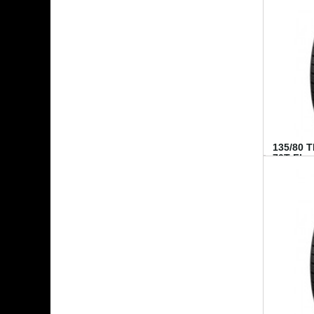
135/80 
70T FI...