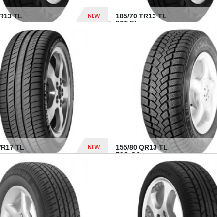
NEW
TR13 TL
185/70 TR13 TL
86T FI...
303 Dhs
NEW
WR17 TL
155/80 QR13 TL
.
79Q CO...
1 182 Dhs