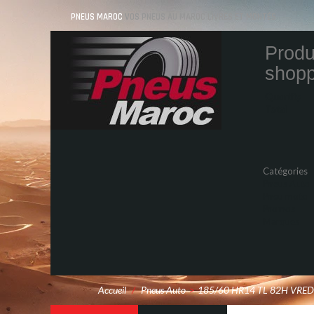
PNEUS MAROC
VOS PNEUS AU MAROC LIVRÉS ET MONTÉS
Produ
shopp
Quantity
Total
Catégories
Pneus Auto
Pneu moto
Promos
Marques
Accueil
/
Pneus Auto
>
185/60 HR14 TL 82H VRE