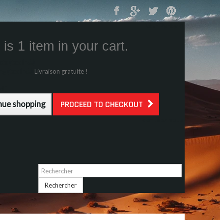
Mon Panier
0
is 1 item in your cart.
s (tax incl.)
g (tax incl.)
Livraison gratuite !
l.)
nue shopping
PROCEED TO CHECKOUT
Identifiez-vous
Rechercher