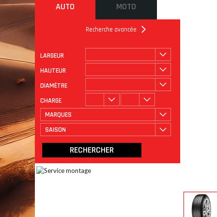
AUTO
MOTO
Recherche avancée
LARGEUR
ROULAGE
CATÉGORIE
HAUTEUR
DIAMÈTRE
CHARGE
MARQUES
SAISON