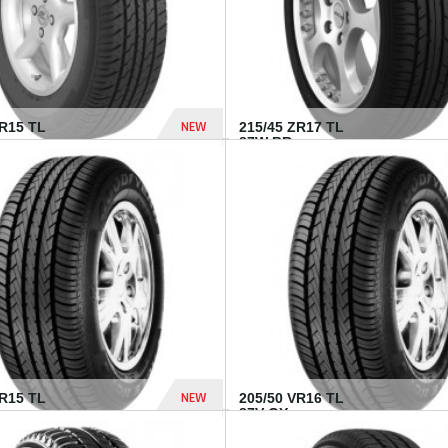
NEW
SR15 TL
215/45 ZR17 TL
.
87W BR...
837 Dhs
NEW
VR15 TL
205/50 VR16 TL
87V GY...