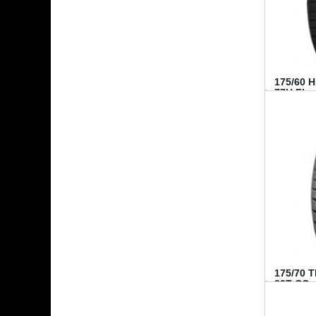
175/60 
77H FI...
175/70 
82T CO..