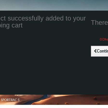
ct successfully added to your
There 
ing cart
Total product
Total shippin
Taxes
0 Dhs
Total (tax inc
Conti
D SPORTRAC 5