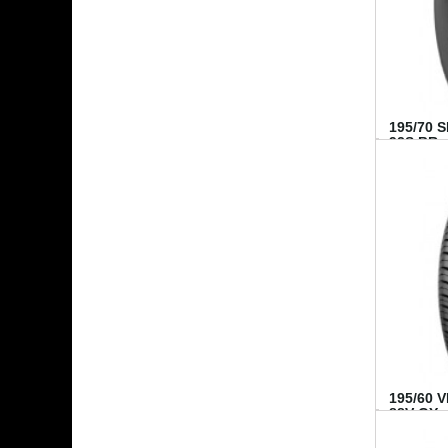
195/70 
92S BR..
195/60 
88V GY...