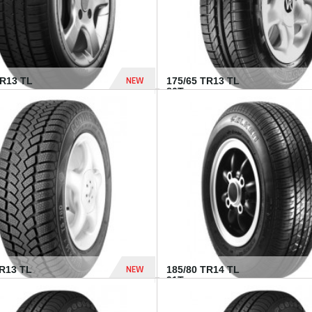
NEW
HR13 TL
175/65 TR13 TL
80T...
394 Dhs
NEW
TR13 TL
185/80 TR14 TL
.
91T...