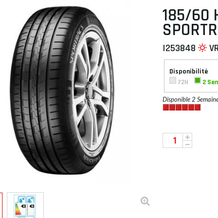
185/60 
SPORTR
I253848
V
 À PLAT
Disponibilité
72H
2 Se
Disponible 2 Semain