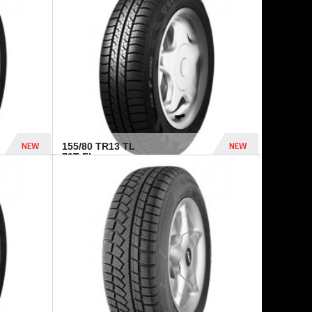
448 Dhs
540 Dhs
NEW
NEW
155/80 TR13 TL
79T FI...
302 Dhs
309 Dhs