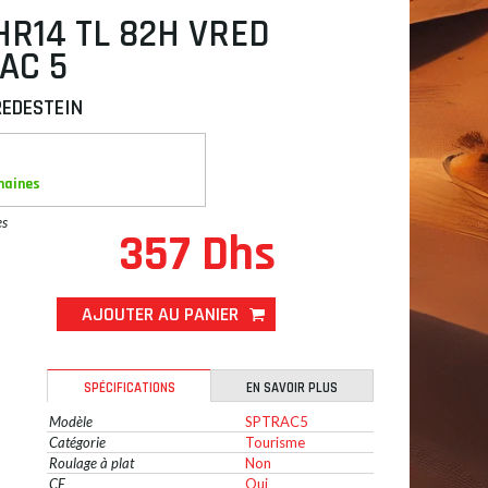
HR14 TL 82H VRED
AC 5
REDESTEIN
maines
es
357 Dhs
AJOUTER AU PANIER
SPÉCIFICATIONS
EN SAVOIR PLUS
Modèle
SPTRAC5
Catégorie
Tourisme
Roulage à plat
Non
CE
Oui