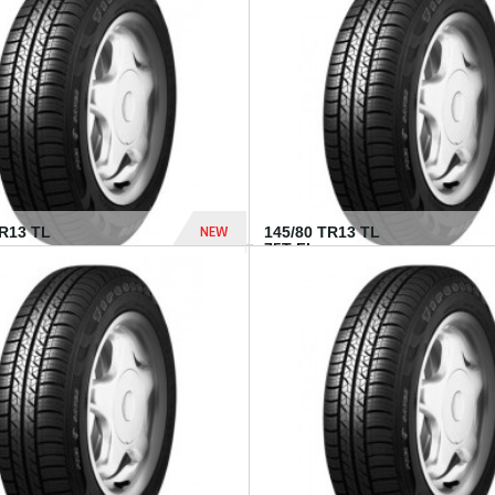
282 Dhs
NEW
TR13 TL
145/80 TR13 TL
75T FI...
307 Dhs