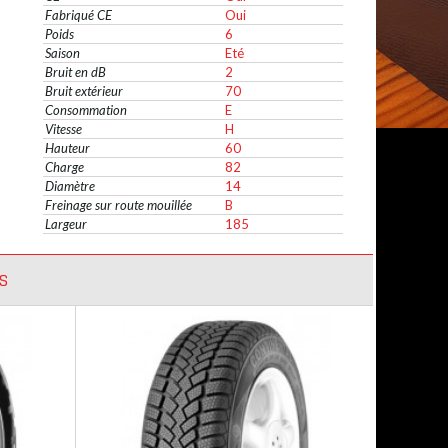
Fabriqué CE
Oui
Poids
6
Saison
Eté
Bruit en dB
2
Bruit extérieur
70
Consommation
E
Vitesse
H
Hauteur
60
Charge
82
Diamètre
14
Freinage sur route mouillée
B
Largeur
185
S