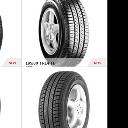
875 Dhs
1 771 Dhs
NEW
NEW
165/80 TR14 TL
85T...
372 Dhs
458 Dhs