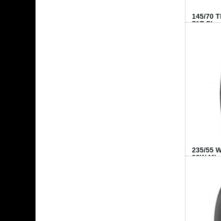
145/70 
71T FI...
235/55 
99W MI..