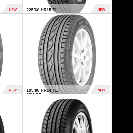
NEW
NEW
225/60 HR15 TL
96H CO...
432 Dhs
1 040 Dhs
NEW
NEW
195/60 HR14 TL
86H CO...
410 Dhs
790 Dhs