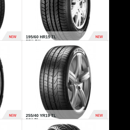
NEW
NEW
195/60 HR15 TL
88H GY...
955 Dhs
521 Dhs
NEW
NEW
255/40 YR19 TL
96Y PI...