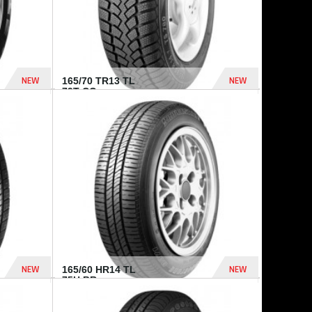
NEW
NEW
165/70 TR13 TL
79T CO...
402 Dhs
364 Dhs
NEW
NEW
165/60 HR14 TL
75H BR...