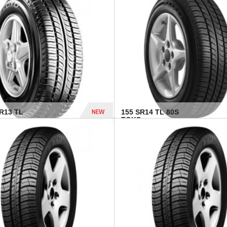
502 Dhs
NEW
TR13 TL
155 SR14 TL 80S
TOYO...
267 Dhs