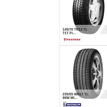
145/70 TR13 TL
71T FI...
30
235/55 WR17 TL
99W MI...