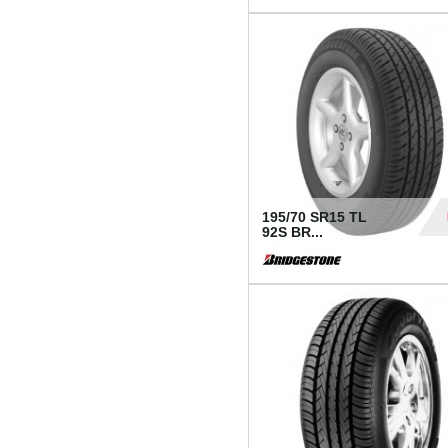
1 18
195/70 SR15 TL
92S BR...
83