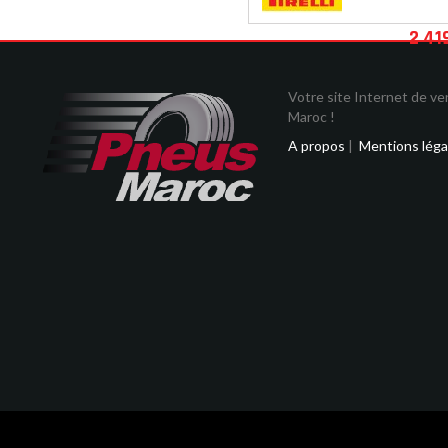
2 41
Votre site Internet de v
Maroc !
A propos
|
Mentions léga