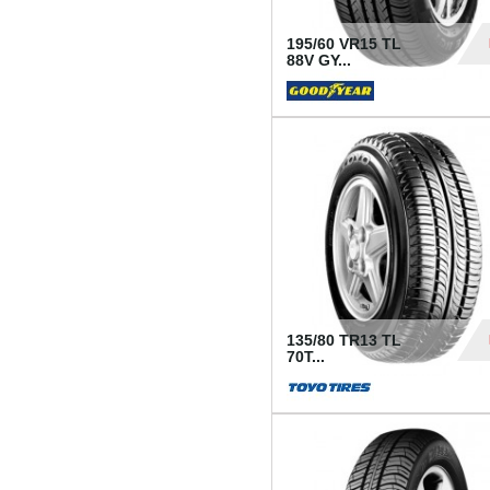
195/60 VR15 TL
88V GY...
50
135/80 TR13 TL
70T...
26