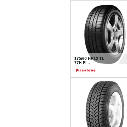
175/60 HR13 TL
77H FI...
39