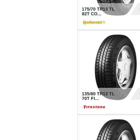
175/70 TR13 TL
82T CO...
28
135/80 TR13 TL
70T FI...
30