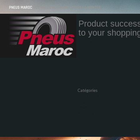
PNEUS MAROC
VOS PNEUS AU MAROC LIVRÉS ET MONTÉS
Product success
to your shopping
Quantity
Total
Catégories
Pneus Auto
Pneu moto
Promos
Marques