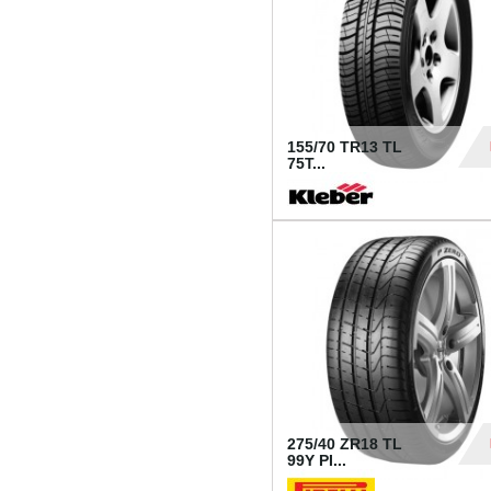
155/70 TR13 TL
75T...
30
275/40 ZR18 TL
99Y PI...