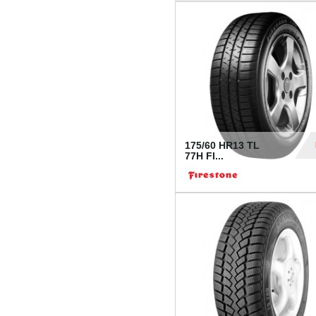
175/60 HR13 TL
77H FI...
39