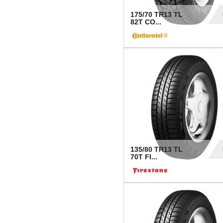
175/70 TR13 TL
82T CO...
28
135/80 TR13 TL
70T FI...
30