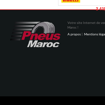
2 41
Votre site Internet de v
Maroc !
A propos
|
Mentions léga