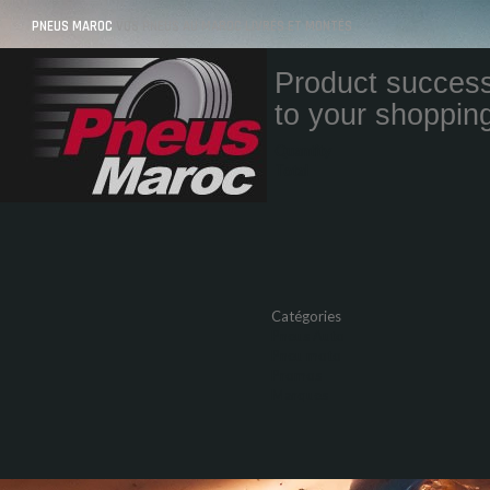
PNEUS MAROC
VOS PNEUS AU MAROC LIVRÉS ET MONTÉS
Product success
to your shopping
Quantity
Total
Catégories
Pneus Auto
Pneu moto
Promos
Marques