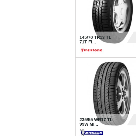
145/70 TR13 TL
71T FI...
30
235/55 WR17 TL
99W MI...