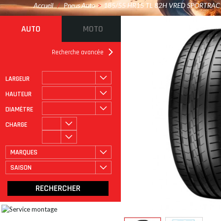
Accueil
/
Pneus Auto
>
185/55 HR15 TL 82H VRED SPORTRAC
AUTO
MOTO
Recherche avancée
LARGEUR
ROULAGE À PLAT
CATÉGORIE
HAUTEUR
DIAMÈTRE
CHARGE
MARQUES
SAISON