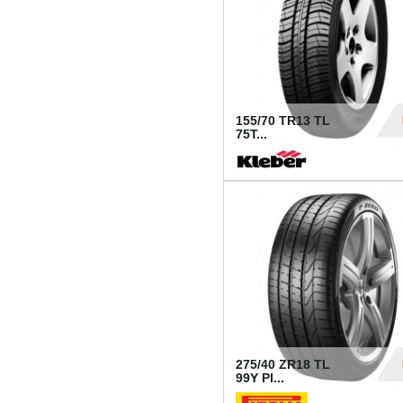
155/70 TR13 TL
75T...
30
275/40 ZR18 TL
99Y PI...