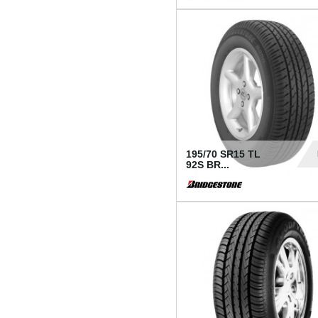
1 18
195/70 SR15 TL
92S BR...
83