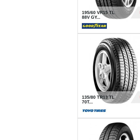
195/60 VR15 TL
88V GY...
50
135/80 TR13 TL
70T...
26