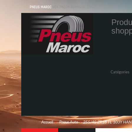
PNEUS MAROC
VOS PNEUS AU MAROC LIVRÉS ET MONTÉS
Produ
shopp
Quantity
Total
Catégories
Pneus Auto
Pneu moto
Promos
Marques
Accueil
/
Pneus Auto
>
255/45 ZR18 TL 103Y HAN