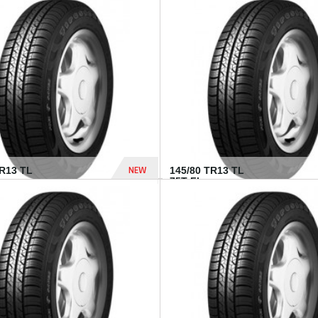
282 Dhs
NEW
TR13 TL
145/80 TR13 TL
75T FI...
307 Dhs