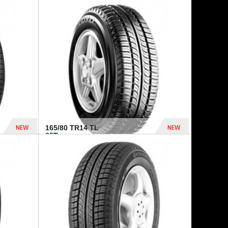
875 Dhs
1 771 Dhs
NEW
NEW
165/80 TR14 TL
85T...
372 Dhs
458 Dhs