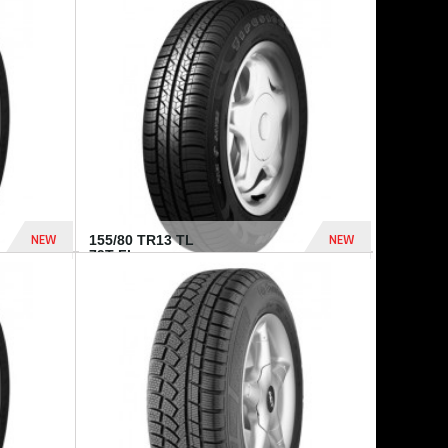
448 Dhs
540 Dhs
NEW
NEW
155/80 TR13 TL
79T FI...
302 Dhs
309 Dhs