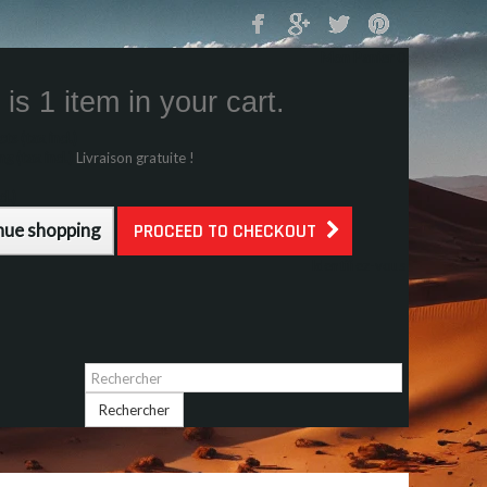
Mon Panier
0
is 1 item in your cart.
s (tax incl.)
g (tax incl.)
Livraison gratuite !
l.)
nue shopping
PROCEED TO CHECKOUT
Identifiez-vous
Rechercher