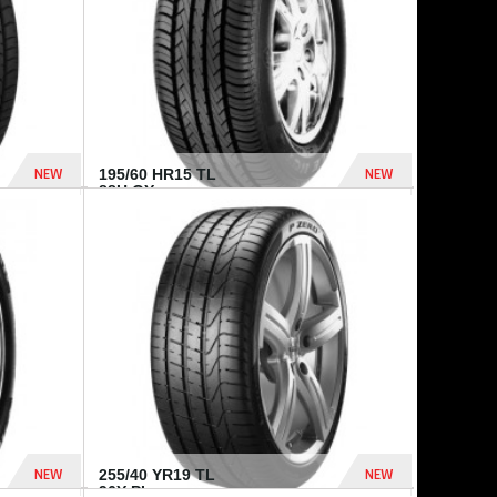
NEW
NEW
195/60 HR15 TL
88H GY...
955 Dhs
521 Dhs
NEW
NEW
255/40 YR19 TL
96Y PI...