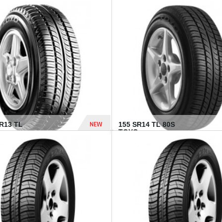
502 Dhs
NEW
TR13 TL
155 SR14 TL 80S
TOYO...
267 Dhs