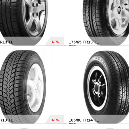
NEW
HR13 TL
175/65 TR13 TL
80T...
394 Dhs
NEW
TR13 TL
185/80 TR14 TL
.
91T...