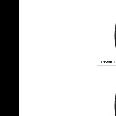
135/80 
70T FI...