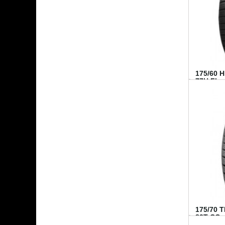
175/60 
77H FI...
175/70 
82T CO..