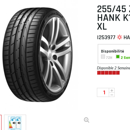
255/45 
HANK K1
XL
 À PLAT
I253977
HA
Disponibilité
72H
2 Se
Disponible 2 Semain