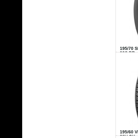
195/70 
92S BR..
195/60 
88V GY...