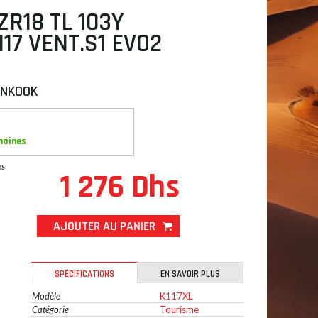
ZR18 TL 103Y
17 VENT.S1 EVO2
NKOOK
maines
es
1 276 Dhs
AJOUTER AU PANIER
SPÉCIFICATIONS
EN SAVOIR PLUS
Modèle
K117XL
Catégorie
Tourisme