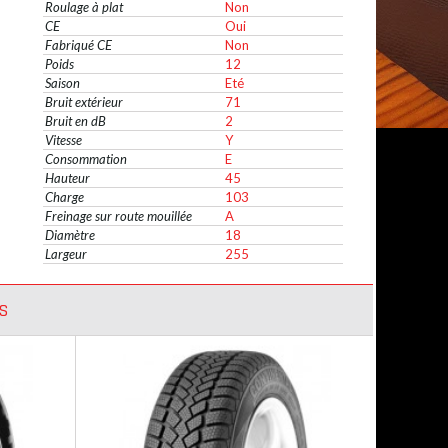
Roulage à plat
Non
CE
Oui
Fabriqué CE
Non
Poids
12
Saison
Eté
Bruit extérieur
71
Bruit en dB
2
Vitesse
Y
Consommation
E
Hauteur
45
Charge
103
Freinage sur route mouillée
A
Diamètre
18
Largeur
255
S