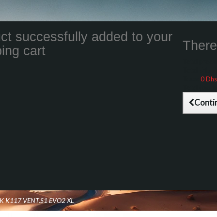
ct successfully added to your
There 
ing cart
Total product
Total shippin
Taxes
0 Dhs
Total (tax inc
Conti
K K117 VENT.S1 EVO2 XL