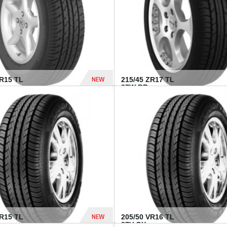
NEW
SR15 TL
215/45 ZR17 TL
.
87W BR...
837 Dhs
NEW
VR15 TL
205/50 VR16 TL
87V GY...