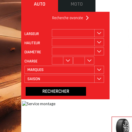
AUTO
MOTO
Recherche avancée
LARGEUR
ROULAGE
CATÉGORIE
HAUTEUR
DIAMÈTRE
CHARGE
MARQUES
SAISON