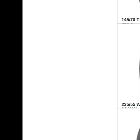
145/70 
71T FI...
235/55 
99W MI..