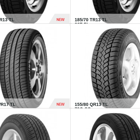
NEW
TR13 TL
185/70 TR13 TL
86T FI...
303 Dhs
NEW
WR17 TL
155/80 QR13 TL
.
79Q CO...
1 182 Dhs