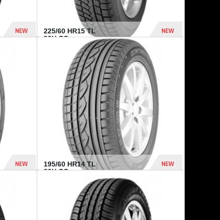
NEW
NEW
225/60 HR15 TL
96H CO...
432 Dhs
1 040 Dhs
NEW
NEW
195/60 HR14 TL
86H CO...
410 Dhs
790 Dhs