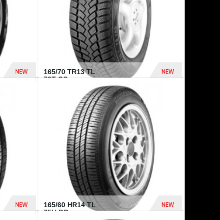
NEW
NEW
165/70 TR13 TL
79T CO...
402 Dhs
364 Dhs
NEW
NEW
165/60 HR14 TL
75H BR...