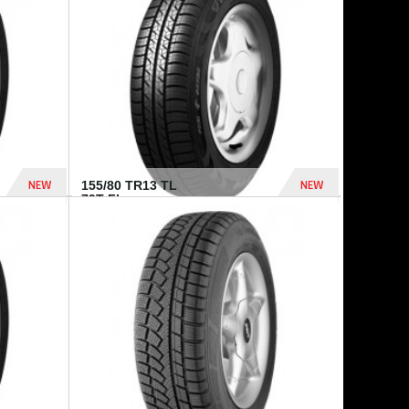
448 Dhs
540 Dhs
NEW
NEW
155/80 TR13 TL
79T FI...
302 Dhs
309 Dhs