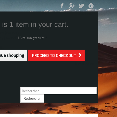
Mon Panier
0
is 1 item in your cart.
s (tax incl.)
g (tax incl.)
Livraison gratuite !
l.)
nue shopping
PROCEED TO CHECKOUT
Identifiez-vous
Rechercher