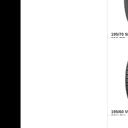
195/70 
92S BR..
195/60 
88V GY...