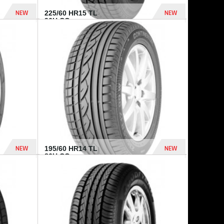
NEW
NEW
225/60 HR15 TL
96H CO...
432 Dhs
1 040 Dhs
NEW
NEW
195/60 HR14 TL
86H CO...
410 Dhs
790 Dhs