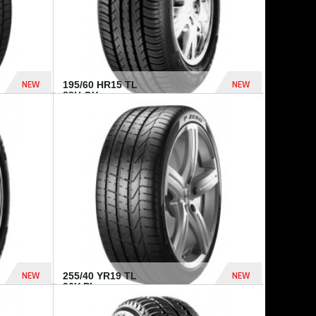
NEW
NEW
195/60 HR15 TL
88H GY...
955 Dhs
521 Dhs
NEW
NEW
255/40 YR19 TL
96Y PI...