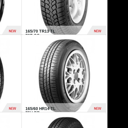
NEW
NEW
165/70 TR13 TL
79T CO...
402 Dhs
364 Dhs
NEW
NEW
165/60 HR14 TL
75H BR...