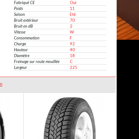
Fabriqué CE
Oui
Poids
11
Saison
Eté
Bruit extérieur
70
Bruit en dB
2
Vitesse
W
Consommation
F
Charge
92
Hauteur
40
Diamètre
18
Freinage sur route mouillée
C
Largeur
225
S