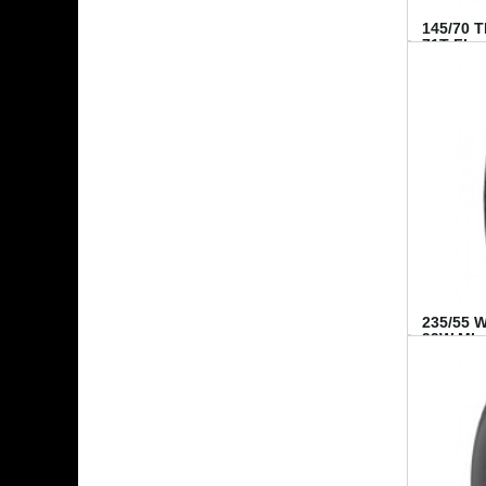
145/70 
71T FI...
235/55 
99W MI..