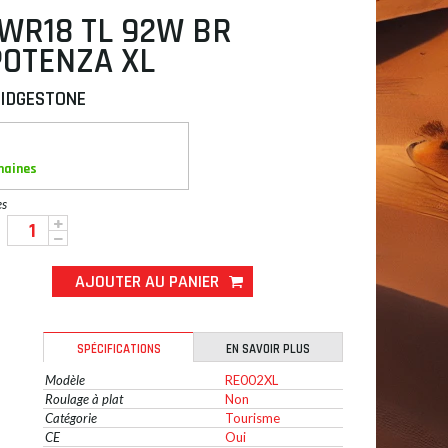
 WR18 TL 92W BR
POTENZA XL
IDGESTONE
maines
es
AJOUTER AU PANIER
SPÉCIFICATIONS
EN SAVOIR PLUS
Modèle
RE002XL
Roulage à plat
Non
Catégorie
Tourisme
CE
Oui