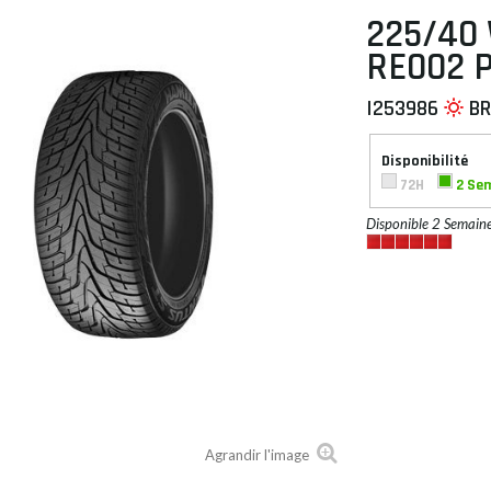
225/40
RE002 
I253986
BR
 À PLAT
Disponibilité
72H
2 Se
Disponible 2 Semain
Agrandir l'image