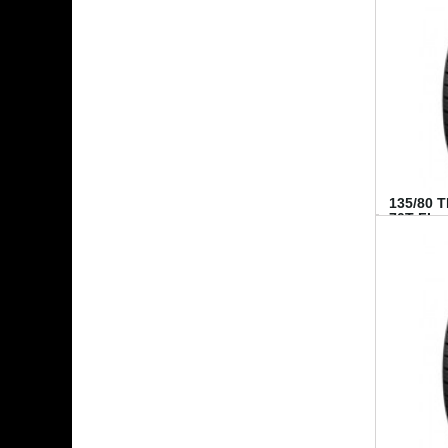
135/80 
70T FI...