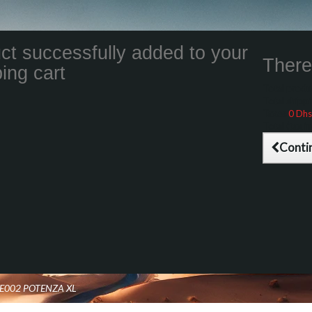
ct successfully added to your
There 
ing cart
Total product
Total shippin
Taxes
0 Dhs
Total (tax inc
Conti
RE002 POTENZA XL