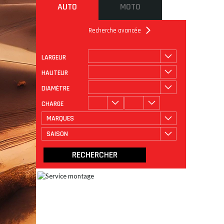
AUTO
MOTO
Recherche avancée
LARGEUR
ROULAGE
CATÉGORIE
HAUTEUR
DIAMÈTRE
CHARGE
MARQUES
SAISON