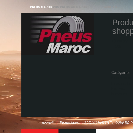
PNEUS MAROC
VOS PNEUS AU MAROC LIVRÉS ET MONTÉS
Produ
shopp
Quantity
Total
Catégories
Pneus Auto
Pneu moto
Promos
Marques
Accueil
/
Pneus Auto
>
225/40 WR18 TL 92W BR 