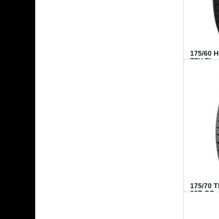
175/60 
77H FI...
175/70 
82T CO..