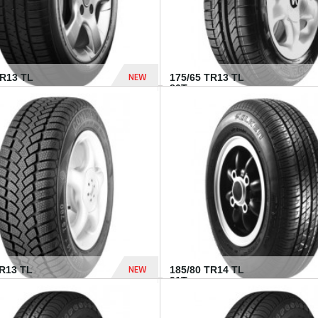
NEW
HR13 TL
175/65 TR13 TL
80T...
394 Dhs
NEW
TR13 TL
185/80 TR14 TL
.
91T...