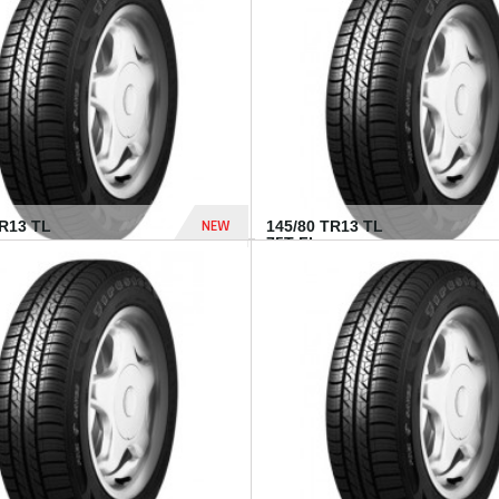
282 Dhs
NEW
TR13 TL
145/80 TR13 TL
75T FI...
307 Dhs