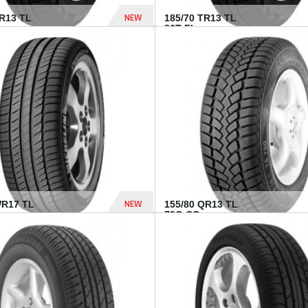
NEW
TR13 TL
185/70 TR13 TL
86T FI...
303 Dhs
NEW
WR17 TL
155/80 QR13 TL
.
79Q CO...
1 182 Dhs