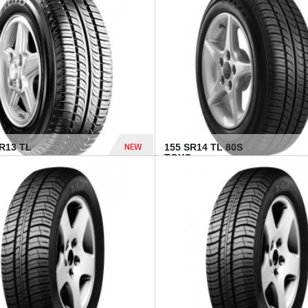
502 Dhs
NEW
TR13 TL
155 SR14 TL 80S
TOYO...
267 Dhs