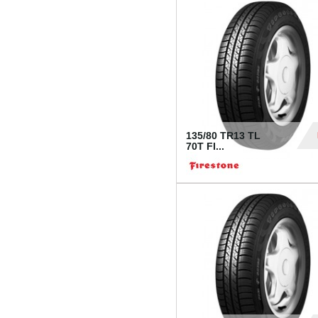
28
135/80 TR13 TL
70T FI...
30