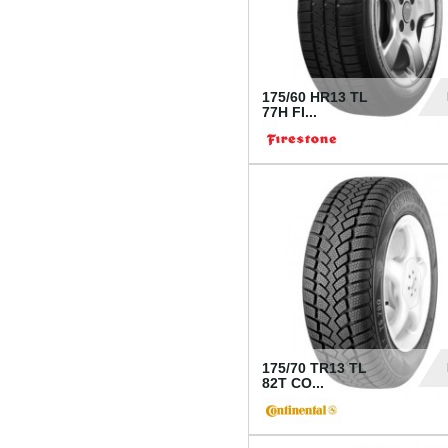
175/60 HR13 TL
77H FI...
39
175/70 TR13 TL
82T CO...