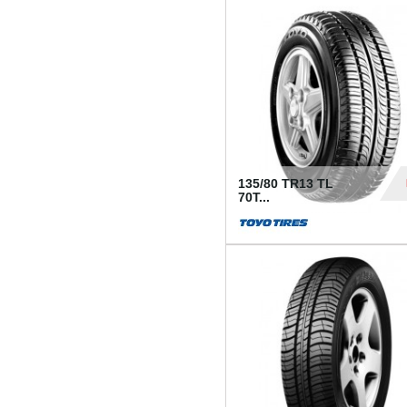
50
135/80 TR13 TL
70T...
26