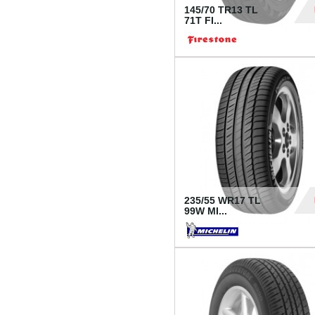
145/70 TR13 TL
71T FI...
30
235/55 WR17 TL
99W MI...
1 18