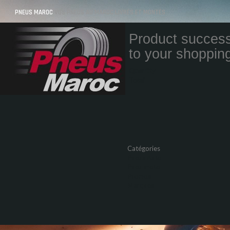
PNEUS MAROC
VOS PNEUS AU MAROC LIVRÉS ET MONTÉS
Product success
to your shopping
Quantity
Total
Catégories
Pneus Auto
Pneu moto
Promos
Marques