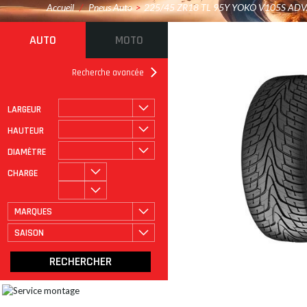
Accueil
/
Pneus Auto
>
225/45 ZR18 TL 95Y YOKO V105S AD
AUTO
MOTO
Recherche avancée
LARGEUR
ROULAGE À PLAT
CATÉGORIE
HAUTEUR
DIAMÈTRE
CHARGE
MARQUES
SAISON