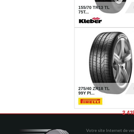
155/70 TR13 TL
75T...
30
275/40 ZR18 TL
99Y PI...
2 41
Votre site Internet de v