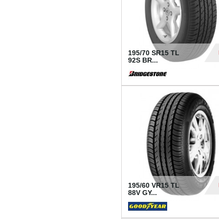
195/70 SR15 TL
92S BR...
83
195/60 VR15 TL
88V GY...