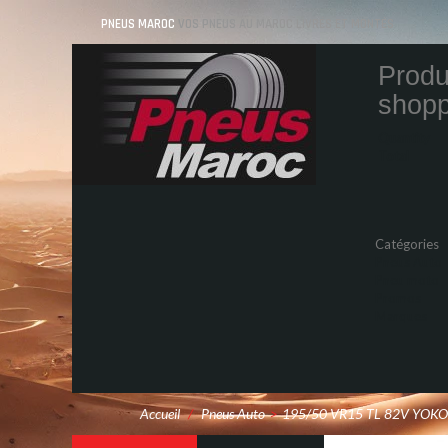
PNEUS MAROC
VOS PNEUS AU MAROC LIVRÉS ET MONTÉS
Produ
shopp
Quantity
Total
Catégories
Pneus Auto
Pneu moto
Promos
Marques
Accueil
/
Pneus Auto
>
195/50 VR15 TL 82V YOK