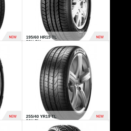
NEW
NEW
195/60 HR15 TL
88H GY...
955 Dhs
521 Dhs
NEW
NEW
255/40 YR19 TL
96Y PI...