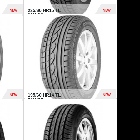
NEW
NEW
225/60 HR15 TL
96H CO...
432 Dhs
1 040 Dhs
NEW
NEW
195/60 HR14 TL
86H CO...
410 Dhs
790 Dhs