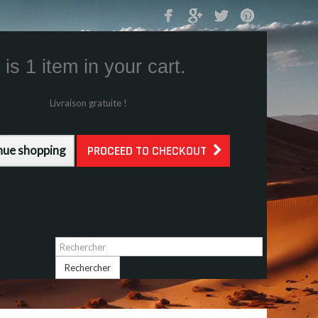
Mon Panier
0
is 1 item in your cart.
s (tax incl.)
g (tax incl.)
Livraison gratuite !
l.)
nue shopping
PROCEED TO CHECKOUT
Identifiez-vous
Rechercher