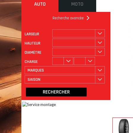
AUTO
MOTO
Recherche avancée
LARGEUR
ROULAGE
CATÉGORIE
HAUTEUR
DIAMÈTRE
CHARGE
MARQUES
SAISON