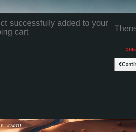
ct successfully added to your
There 
ing cart
Total product
Total shippin
Taxes
0 Dhs
Total (tax inc
Conti
O BLUEARTH