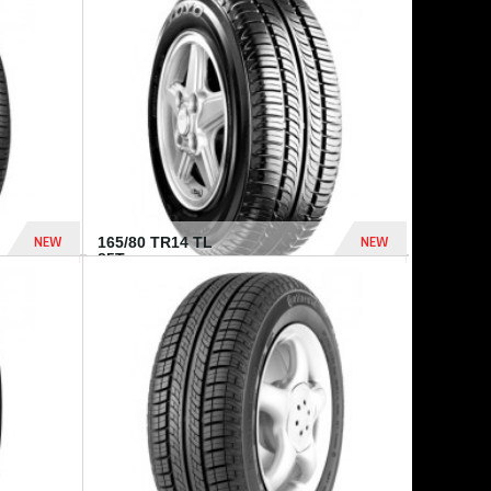
875 Dhs
1 771 Dhs
NEW
NEW
165/80 TR14 TL
85T...
372 Dhs
458 Dhs