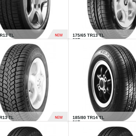
NEW
HR13 TL
175/65 TR13 TL
80T...
394 Dhs
NEW
TR13 TL
185/80 TR14 TL
.
91T...