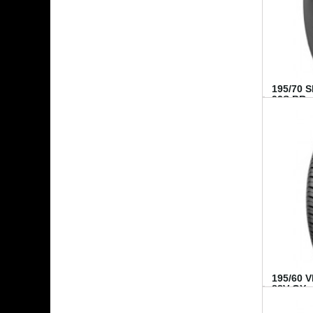
195/70 
92S BR..
195/60 
88V GY...