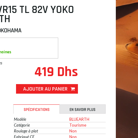
VR15 TL 82V YOKO
TH
OKOHAMA
maines
es
419 Dhs
AJOUTER AU PANIER
SPÉCIFICATIONS
EN SAVOIR PLUS
Modèle
BLUEARTH
Catégorie
Tourisme
Roulage à plat
Non
Fabriqué CE
Non