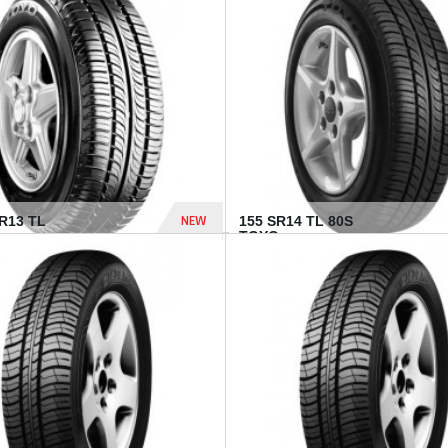
502 Dhs
NEW
TR13 TL
155 SR14 TL 80S
TOYO...
267 Dhs