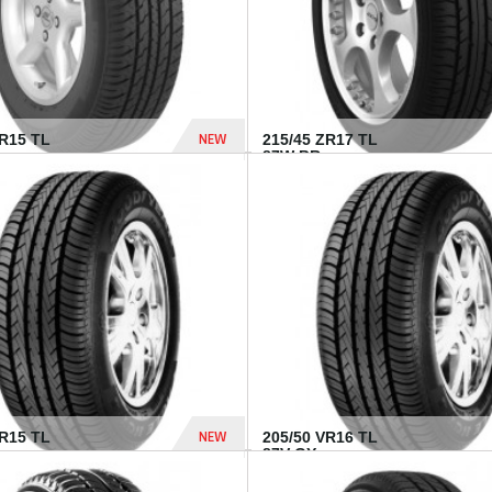
NEW
SR15 TL
215/45 ZR17 TL
.
87W BR...
837 Dhs
NEW
VR15 TL
205/50 VR16 TL
87V GY...