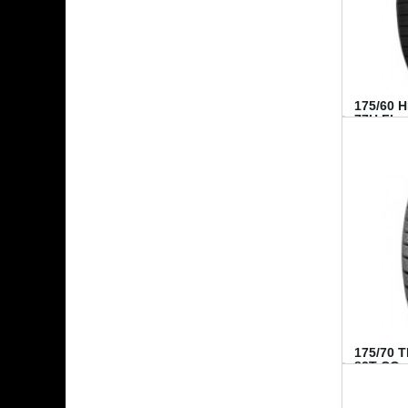
175/60 
77H FI...
175/70 
82T CO..