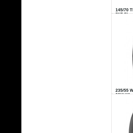
145/70 
71T FI...
235/55 
99W MI..