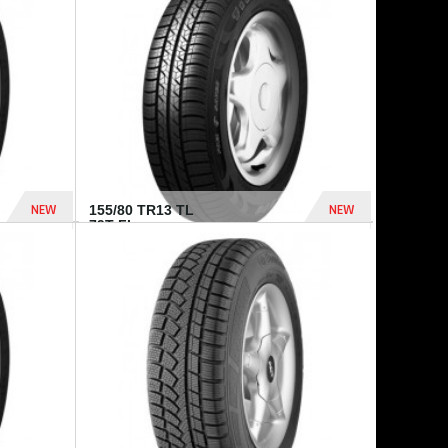
448 Dhs
540 Dhs
NEW
NEW
155/80 TR13 TL
79T FI...
302 Dhs
309 Dhs