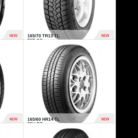
NEW
NEW
165/70 TR13 TL
79T CO...
402 Dhs
364 Dhs
NEW
NEW
165/60 HR14 TL
75H BR...