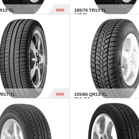
NEW
TR13 TL
185/70 TR13 TL
86T FI...
303 Dhs
NEW
WR17 TL
155/80 QR13 TL
.
79Q CO...
1 182 Dhs