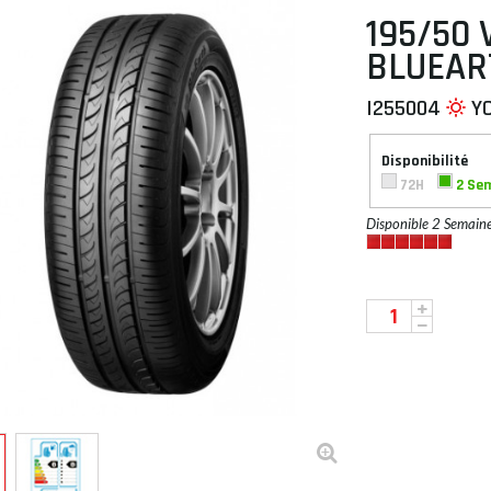
195/50 
BLUEAR
I255004
Y
 À PLAT
Disponibilité
72H
2 Se
Disponible 2 Semain