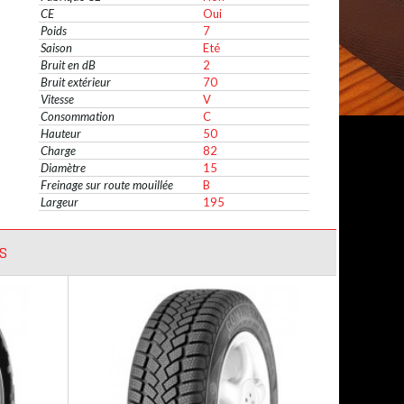
CE
Oui
Poids
7
Saison
Eté
Bruit en dB
2
Bruit extérieur
70
Vitesse
V
Consommation
C
Hauteur
50
Charge
82
Diamètre
15
Freinage sur route mouillée
B
Largeur
195
S