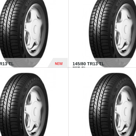
282 Dhs
NEW
TR13 TL
145/80 TR13 TL
75T FI...
307 Dhs