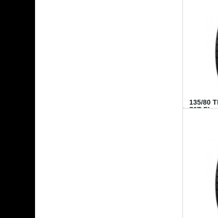
135/80 
70T FI...