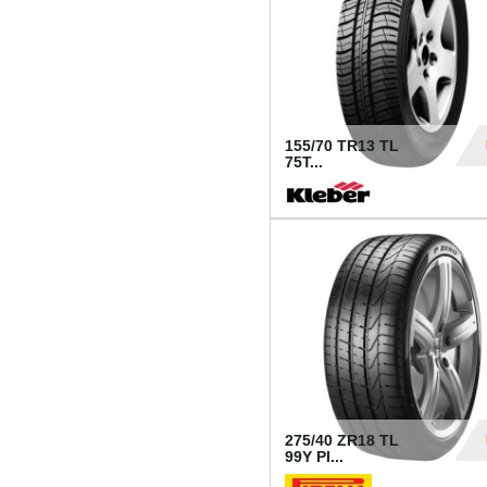
155/70 TR13 TL
75T...
30
275/40 ZR18 TL
99Y PI...