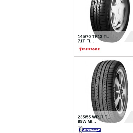
145/70 TR13 TL
71T FI...
30
235/55 WR17 TL
99W MI...