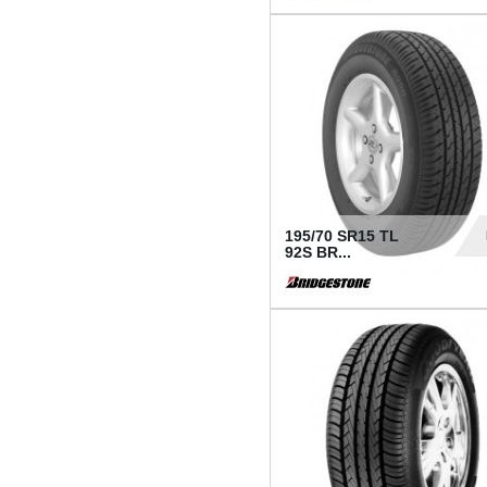
1 18
195/70 SR15 TL
92S BR...
83