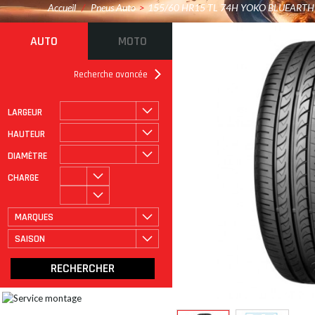
Accueil
/
Pneus Auto
>
155/60 HR15 TL 74H YOKO BLUEARTH
AUTO
MOTO
Recherche avancée
LARGEUR
ROULAGE À PLAT
CATÉGORIE
HAUTEUR
DIAMÈTRE
CHARGE
MARQUES
SAISON