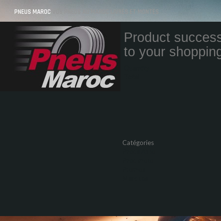
PNEUS MAROC
VOS PNEUS AU MAROC LIVRÉS ET MONTÉS
Product success
to your shopping
Quantity
Total
Catégories
Pneus Auto
Pneu moto
Promos
Marques