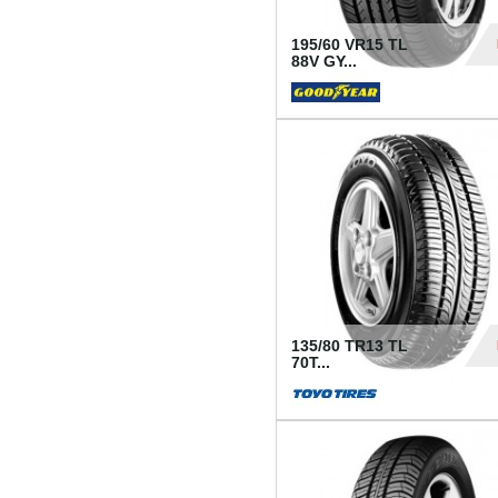
195/60 VR15 TL
88V GY...
50
135/80 TR13 TL
70T...
26