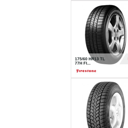
175/60 HR13 TL
77H FI...
39