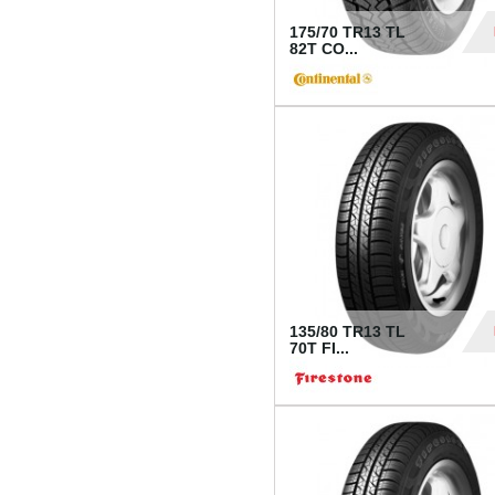
175/70 TR13 TL
82T CO...
28
135/80 TR13 TL
70T FI...
30