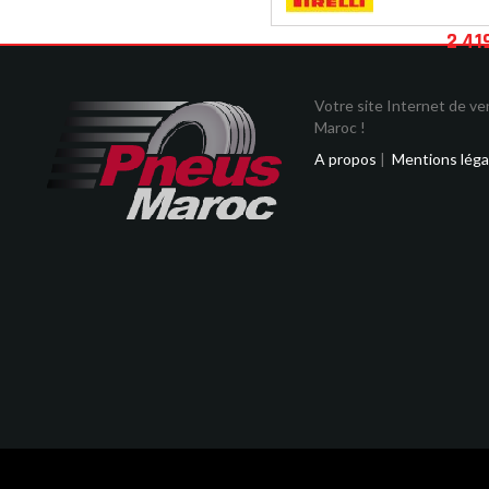
2 41
Votre site Internet de v
Maroc !
A propos
|
Mentions léga