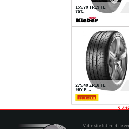
155/70 TR13 TL
75T...
30
275/40 ZR18 TL
99Y PI...
2 41
Votre site Internet de v