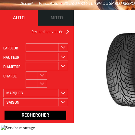
Accueil
/
Pneus Auto
>
215/60 VR16 TL 99V DU SP BLU RESPO
AUTO
MOTO
Recherche avancée
LARGEUR
ROULAGE À PLAT
CATÉGORIE
HAUTEUR
DIAMÈTRE
CHARGE
MARQUES
SAISON