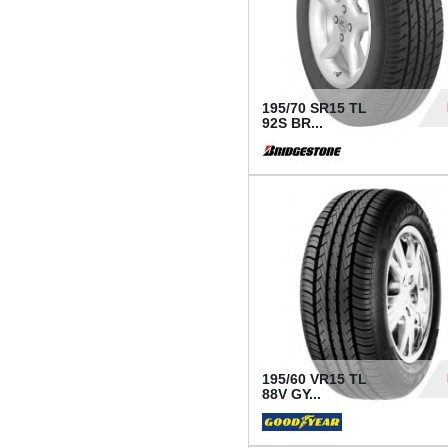
195/70 SR15 TL
92S BR...
83
195/60 VR15 TL
88V GY...