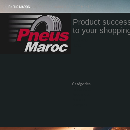
PNEUS MAROC
VOS PNEUS AU MAROC LIVRÉS ET MONTÉS
Product success
to your shopping
Quantity
Total
Catégories
Pneus Auto
Pneu moto
Promos
Marques