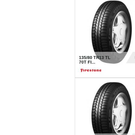
28
135/80 TR13 TL
70T FI...
30