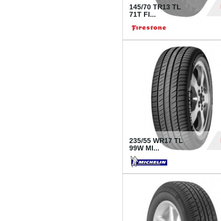
145/70 TR13 TL
71T FI...
30
235/55 WR17 TL
99W MI...
1 18