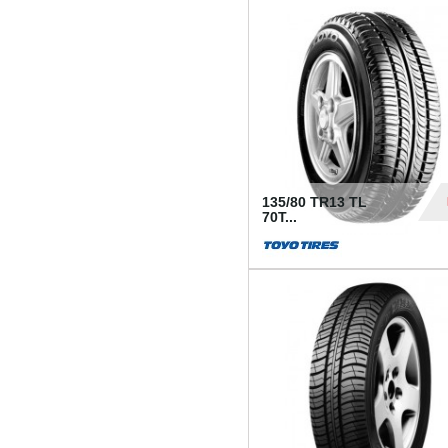
50
135/80 TR13 TL
70T...
26