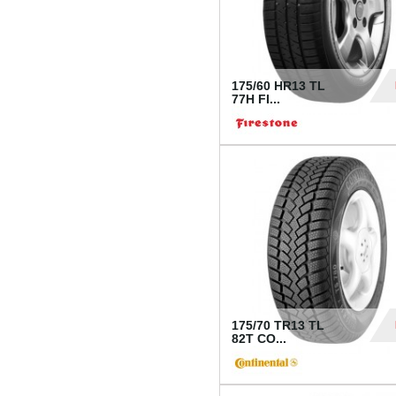
175/60 HR13 TL
77H FI...
39
175/70 TR13 TL
82T CO...