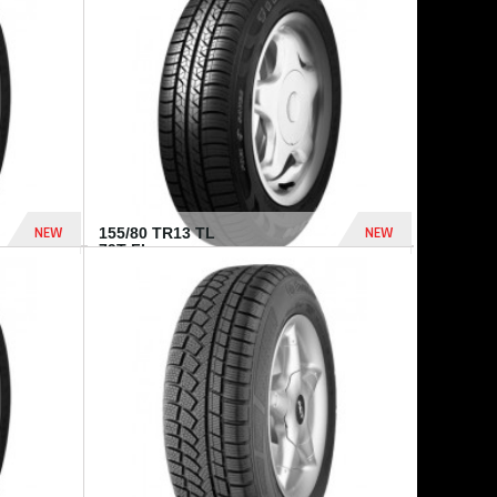
448 Dhs
540 Dhs
NEW
NEW
155/80 TR13 TL
79T FI...
302 Dhs
309 Dhs