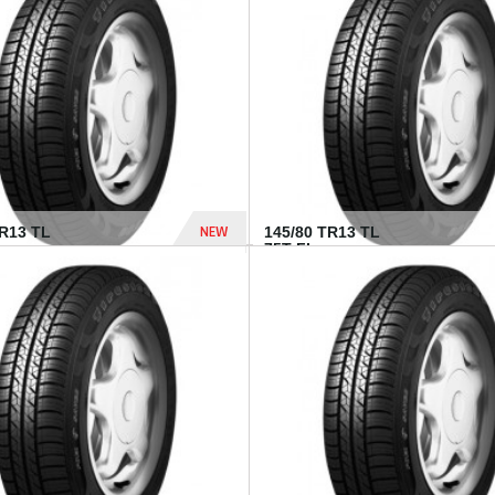
282 Dhs
NEW
TR13 TL
145/80 TR13 TL
75T FI...
307 Dhs