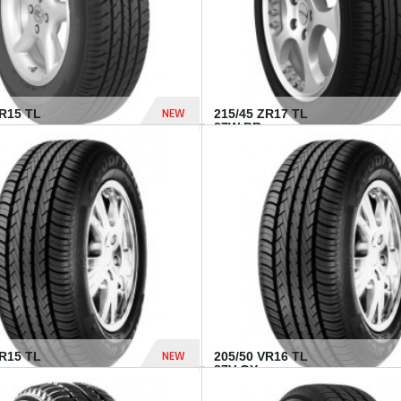
NEW
SR15 TL
215/45 ZR17 TL
.
87W BR...
837 Dhs
NEW
VR15 TL
205/50 VR16 TL
87V GY...