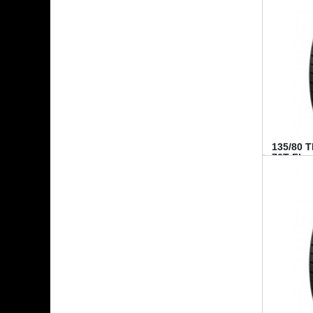
135/80 
70T FI...