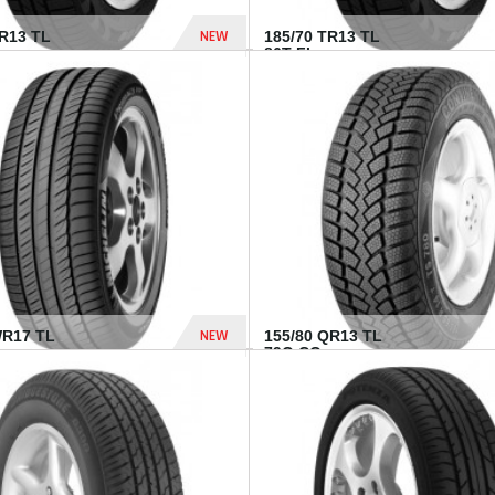
NEW
TR13 TL
185/70 TR13 TL
86T FI...
303 Dhs
NEW
WR17 TL
155/80 QR13 TL
.
79Q CO...
1 182 Dhs