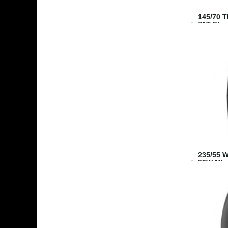
145/70 
71T FI...
235/55 
99W MI..