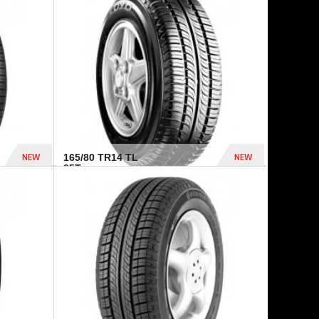
875 Dhs
1 771 Dhs
NEW
NEW
165/80 TR14 TL
85T...
372 Dhs
458 Dhs