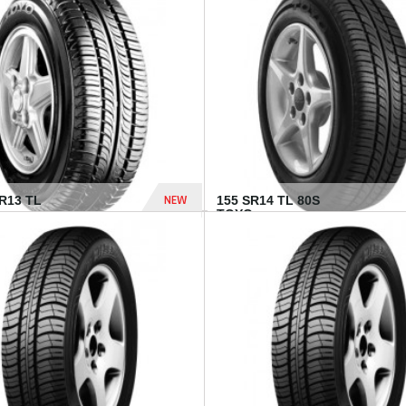
502 Dhs
NEW
TR13 TL
155 SR14 TL 80S
TOYO...
267 Dhs