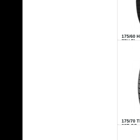
175/60 
77H FI...
175/70 
82T CO..