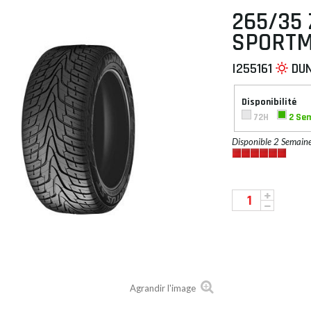
265/35 
SPORTM
I255161
DU
 À PLAT
Disponibilité
72H
2 Se
Disponible 2 Semain
Agrandir l'image