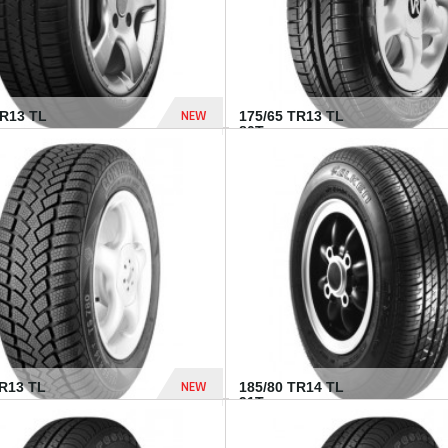
NEW
HR13 TL
175/65 TR13 TL
80T...
394 Dhs
NEW
TR13 TL
185/80 TR14 TL
.
91T...