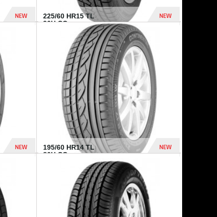
NEW
NEW
225/60 HR15 TL
96H CO...
432 Dhs
1 040 Dhs
NEW
NEW
195/60 HR14 TL
86H CO...
410 Dhs
790 Dhs