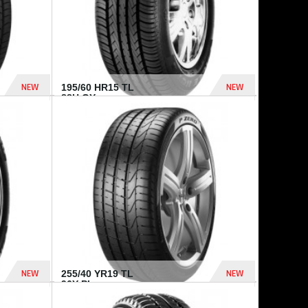
NEW
NEW
195/60 HR15 TL
88H GY...
955 Dhs
521 Dhs
NEW
NEW
255/40 YR19 TL
96Y PI...