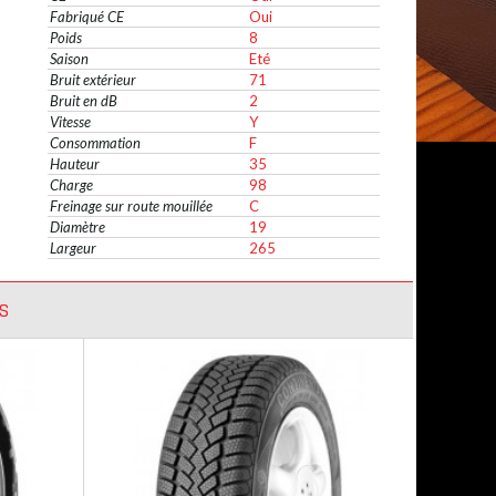
Fabriqué CE
Oui
Poids
8
Saison
Eté
Bruit extérieur
71
Bruit en dB
2
Vitesse
Y
Consommation
F
Hauteur
35
Charge
98
Freinage sur route mouillée
C
Diamètre
19
Largeur
265
S