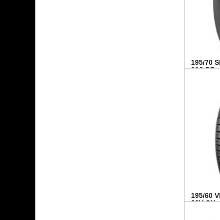
195/70 
92S BR..
195/60 
88V GY...