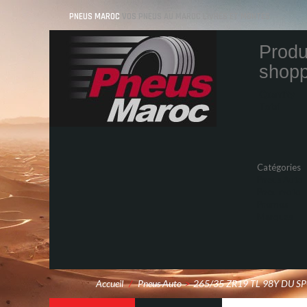
PNEUS MAROC
VOS PNEUS AU MAROC LIVRÉS ET MONTÉS
Produ
shopp
Quantity
Total
Catégories
Pneus Auto
Pneu moto
Promos
Marques
Accueil
/
Pneus Auto
>
265/35 ZR19 TL 98Y DU 