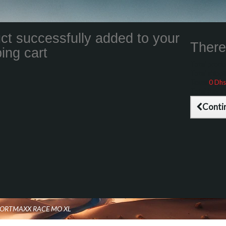
ct successfully added to your
There 
ing cart
Total product
Total shippin
Taxes
0 Dhs
Total (tax inc
Conti
SPORTMAXX RACE MO XL