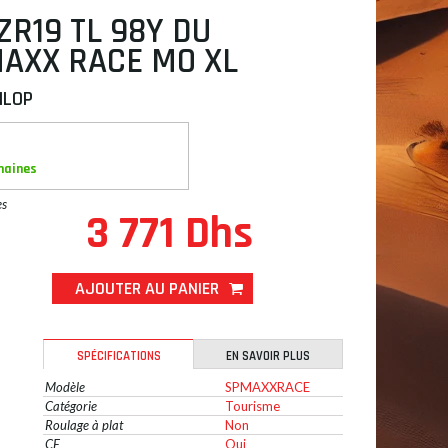
ZR19 TL 98Y DU
AXX RACE MO XL
NLOP
maines
es
3 771 Dhs
AJOUTER AU PANIER
SPÉCIFICATIONS
EN SAVOIR PLUS
Modèle
SPMAXXRACE
Catégorie
Tourisme
Roulage à plat
Non
CE
Oui