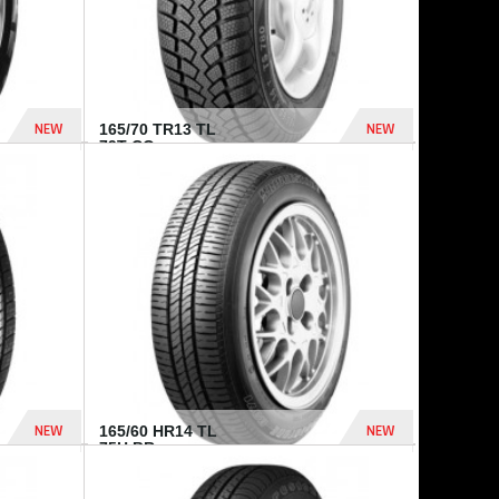
NEW
NEW
165/70 TR13 TL
79T CO...
402 Dhs
364 Dhs
NEW
NEW
165/60 HR14 TL
75H BR...