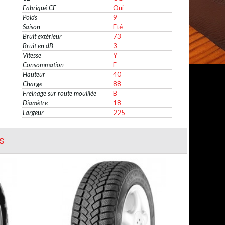
Fabriqué CE
Oui
Poids
9
Saison
Eté
Bruit extérieur
73
Bruit en dB
3
Vitesse
Y
Consommation
F
Hauteur
40
Charge
88
Freinage sur route mouillée
B
Diamètre
18
Largeur
225
S