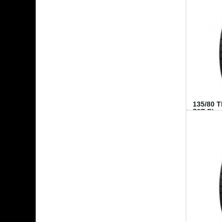
135/80 
70T FI...