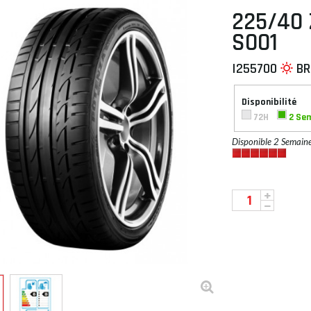
225/40 
S001
I255700
BR
 À PLAT
Disponibilité
72H
2 Se
Disponible 2 Semain