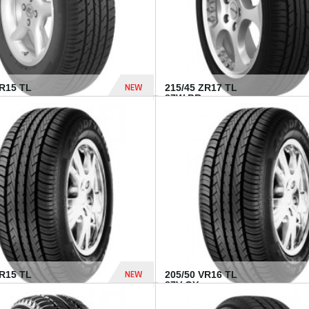
NEW
SR15 TL
215/45 ZR17 TL
.
87W BR...
837 Dhs
NEW
VR15 TL
205/50 VR16 TL
87V GY...