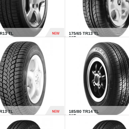
NEW
HR13 TL
175/65 TR13 TL
80T...
394 Dhs
NEW
TR13 TL
185/80 TR14 TL
.
91T...