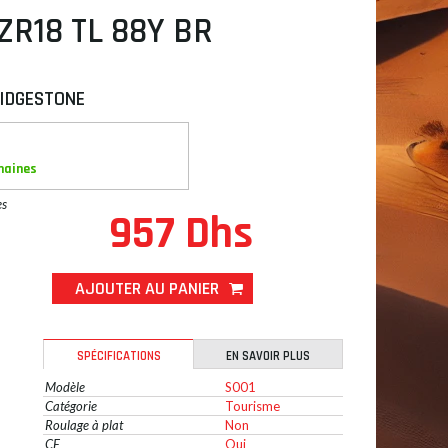
ZR18 TL 88Y BR
IDGESTONE
maines
es
957 Dhs
AJOUTER AU PANIER
SPÉCIFICATIONS
EN SAVOIR PLUS
Modèle
S001
Catégorie
Tourisme
Roulage à plat
Non
CE
Oui