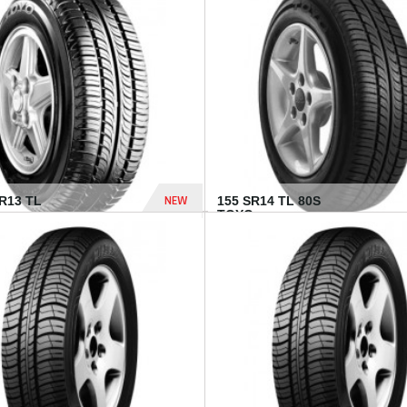
502 Dhs
NEW
TR13 TL
155 SR14 TL 80S
TOYO...
267 Dhs