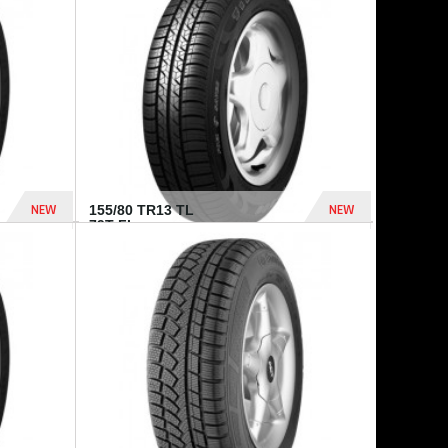
448 Dhs
540 Dhs
NEW
NEW
155/80 TR13 TL
79T FI...
302 Dhs
309 Dhs