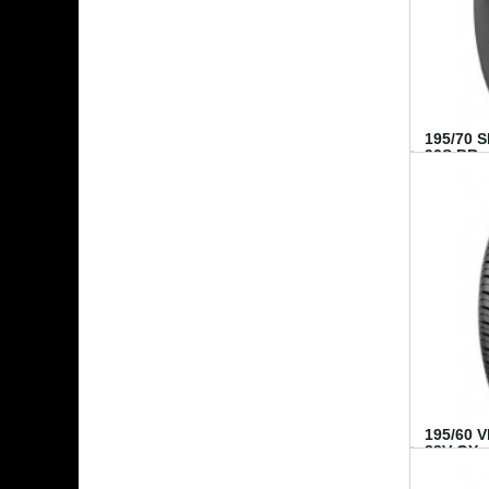
195/70 
92S BR..
195/60 
88V GY...