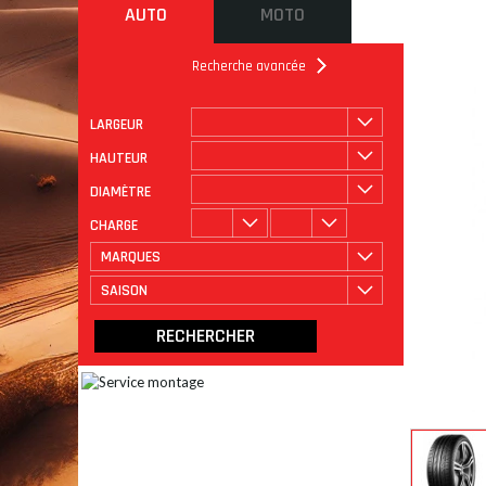
AUTO
MOTO
Recherche avancée
LARGEUR
ROULAGE
CATÉGORIE
HAUTEUR
DIAMÈTRE
CHARGE
MARQUES
SAISON