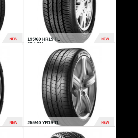
NEW
NEW
195/60 HR15 TL
88H GY...
955 Dhs
521 Dhs
NEW
NEW
255/40 YR19 TL
96Y PI...