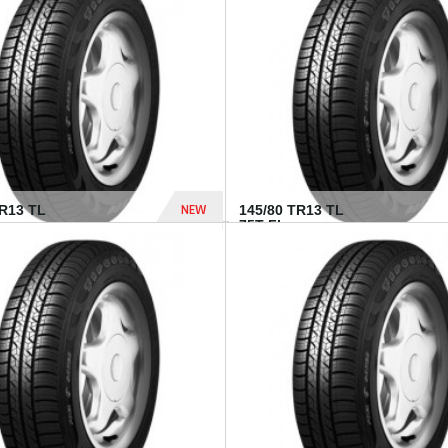
282 Dhs
NEW
TR13 TL
145/80 TR13 TL
75T FI...
307 Dhs