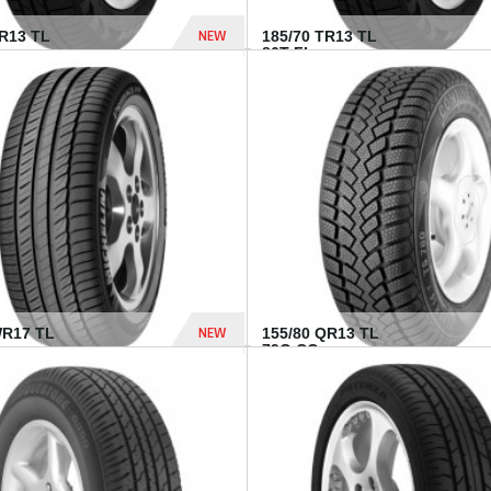
NEW
TR13 TL
185/70 TR13 TL
86T FI...
303 Dhs
NEW
WR17 TL
155/80 QR13 TL
.
79Q CO...
1 182 Dhs