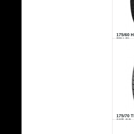
175/60 
77H FI...
175/70 
82T CO..