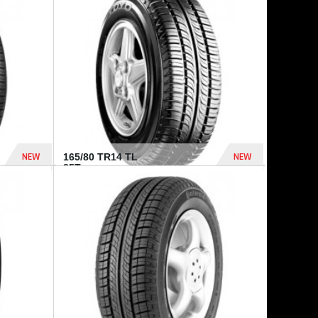
875 Dhs
1 771 Dhs
NEW
NEW
165/80 TR14 TL
85T...
372 Dhs
458 Dhs