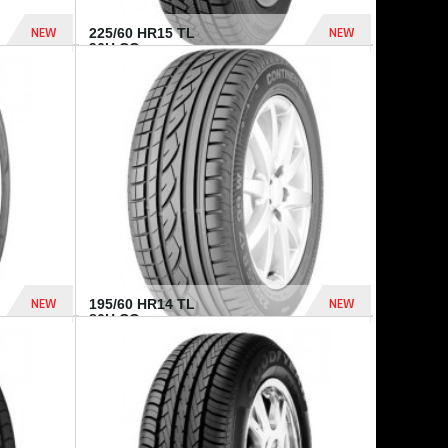
NEW
NEW
225/60 HR15 TL
96H CO...
432 Dhs
1 040 Dhs
NEW
NEW
195/60 HR14 TL
86H CO...
410 Dhs
790 Dhs