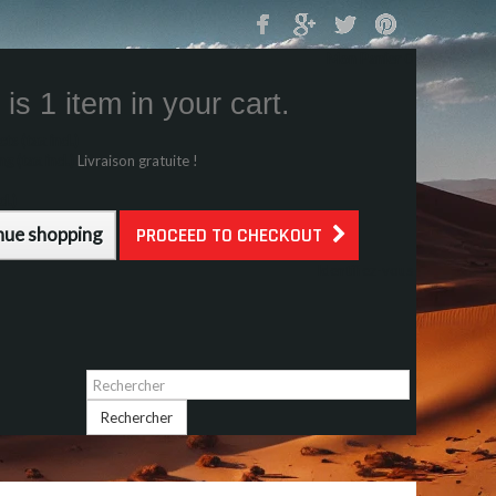
Mon Panier
0
is 1 item in your cart.
s (tax incl.)
g (tax incl.)
Livraison gratuite !
l.)
nue shopping
PROCEED TO CHECKOUT
Identifiez-vous
Rechercher