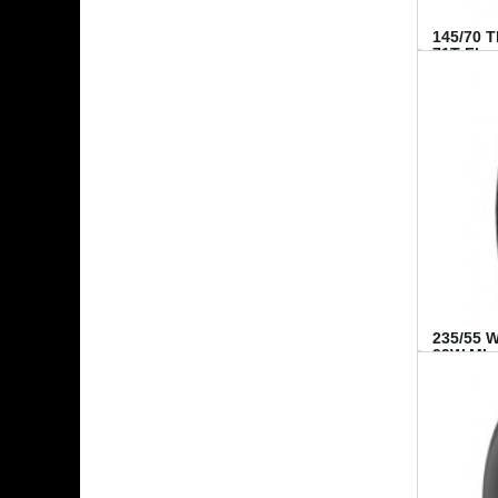
145/70 
71T FI...
235/55 
99W MI..