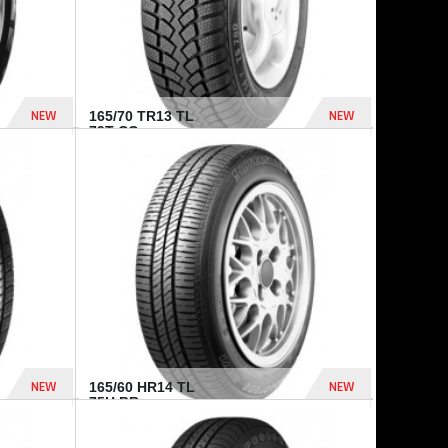
NEW
NEW
165/70 TR13 TL
79T CO...
402 Dhs
364 Dhs
NEW
NEW
165/60 HR14 TL
75H BR...