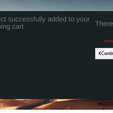
ct successfully added to your
There 
ing cart
Total product
Total shippin
Taxes
0 Dhs
Total (tax inc
Conti
01