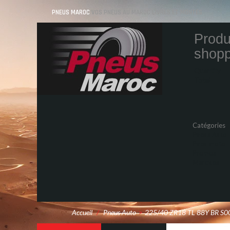
PNEUS MAROC
VOS PNEUS AU MAROC LIVRÉS ET MONTÉS
Produ
shopp
Quantity
Total
Catégories
Pneus Auto
Pneu moto
Promos
Marques
Accueil
/
Pneus Auto
>
225/40 ZR18 TL 88Y BR S0