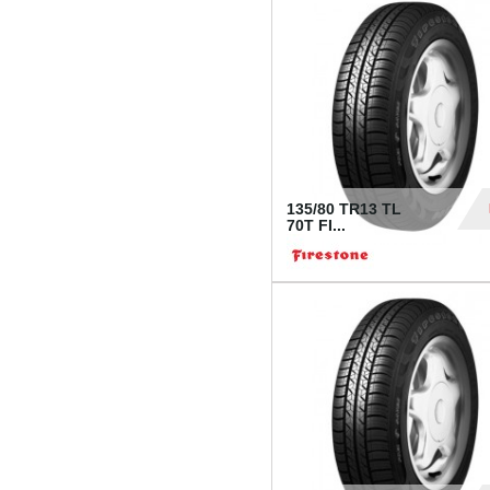
28
135/80 TR13 TL
70T FI...
30