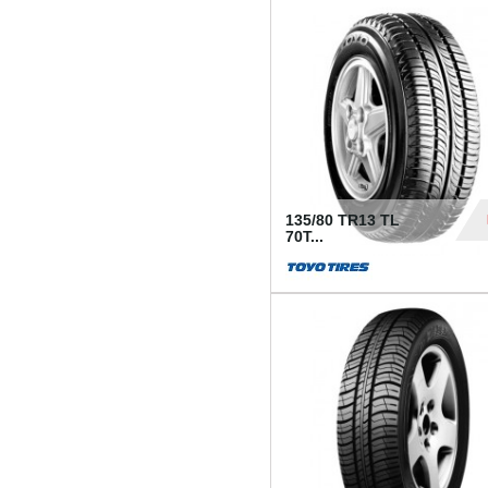
50
135/80 TR13 TL
70T...
26