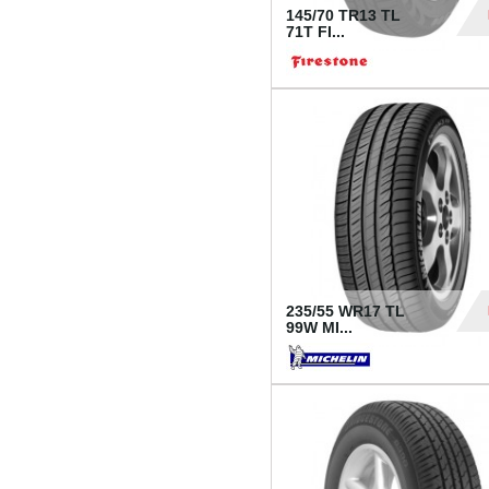
145/70 TR13 TL
71T FI...
30
235/55 WR17 TL
99W MI...
1 18