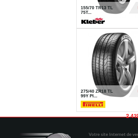
155/70 TR13 TL
75T...
30
275/40 ZR18 TL
99Y PI...
2 41
Votre site Internet de v