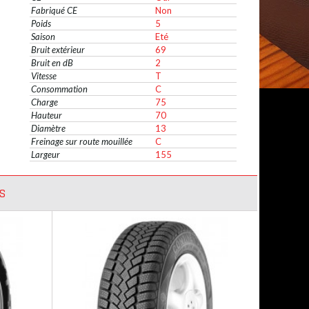
Fabriqué CE
Non
Poids
5
Saison
Eté
Bruit extérieur
69
Bruit en dB
2
Vitesse
T
Consommation
C
Charge
75
Hauteur
70
Diamètre
13
Freinage sur route mouillée
C
Largeur
155
S