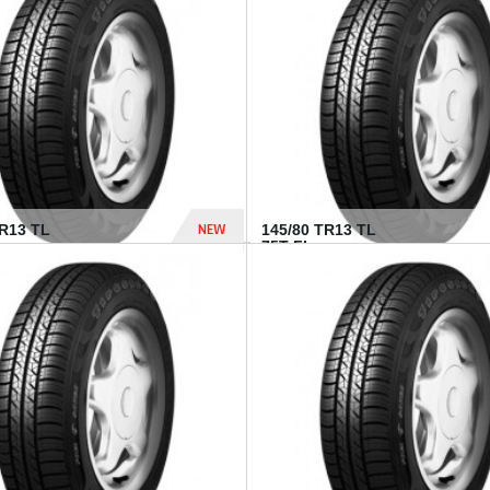
282 Dhs
NEW
TR13 TL
145/80 TR13 TL
75T FI...
307 Dhs