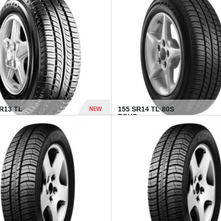
502 Dhs
NEW
TR13 TL
155 SR14 TL 80S
TOYO...
267 Dhs