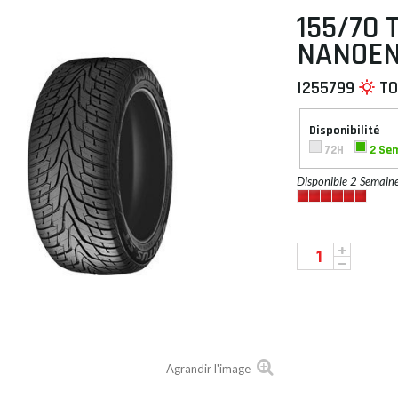
155/70 
NANOEN
I255799
TO
 À PLAT
Disponibilité
72H
2 Se
Disponible 2 Semain
Agrandir l'image