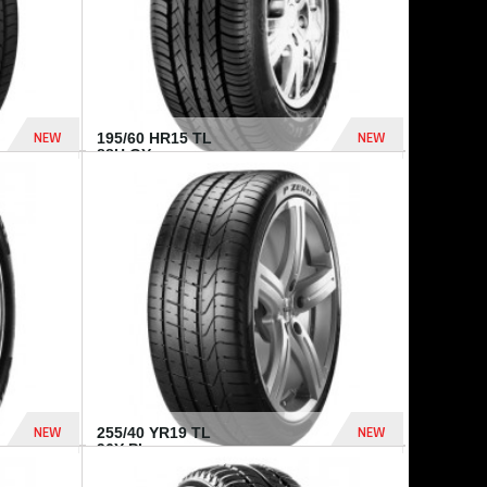
NEW
NEW
195/60 HR15 TL
88H GY...
955 Dhs
521 Dhs
NEW
NEW
255/40 YR19 TL
96Y PI...