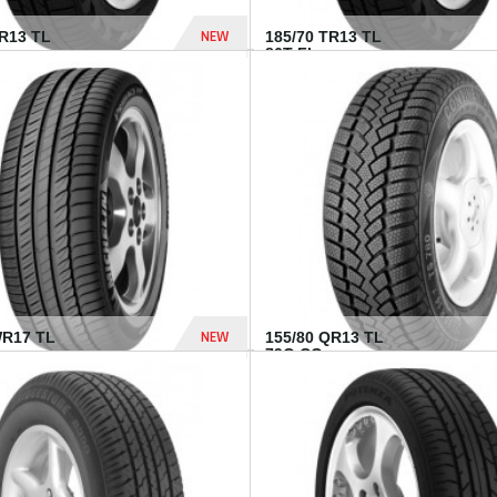
NEW
TR13 TL
185/70 TR13 TL
86T FI...
303 Dhs
NEW
WR17 TL
155/80 QR13 TL
.
79Q CO...
1 182 Dhs