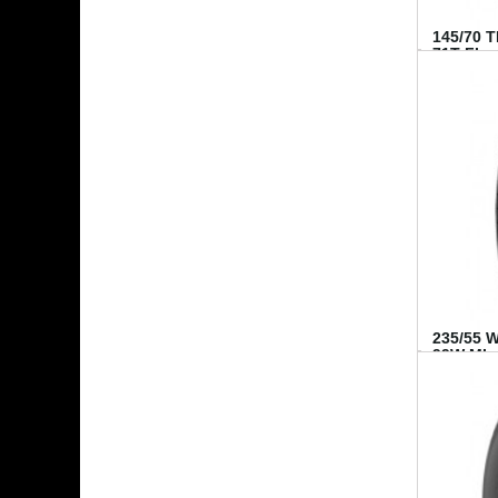
145/70 
71T FI...
235/55 
99W MI..