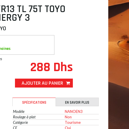
TR13 TL 75T TOYO
ERGY 3
YO
maines
es
288 Dhs
AJOUTER AU PANIER
SPÉCIFICATIONS
EN SAVOIR PLUS
Modèle
NANOEN3
Roulage à plat
Non
Catégorie
Tourisme
CE
Oui