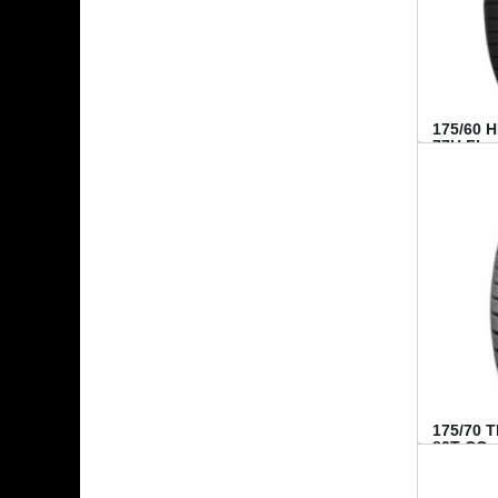
175/60 
77H FI...
175/70 
82T CO..