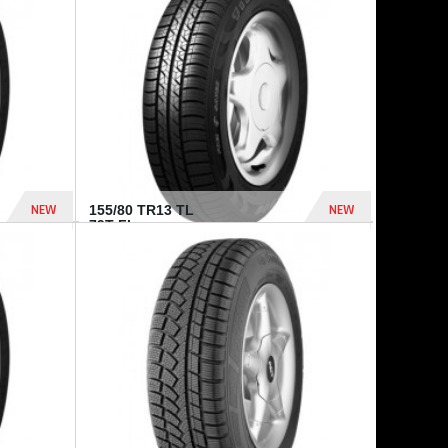
448 Dhs
540 Dhs
NEW
NEW
155/80 TR13 TL
79T FI...
302 Dhs
309 Dhs