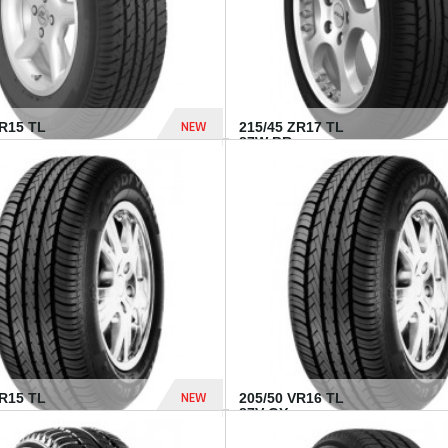
NEW
SR15 TL
215/45 ZR17 TL
.
87W BR...
837 Dhs
NEW
VR15 TL
205/50 VR16 TL
87V GY...