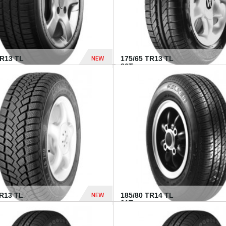
NEW
HR13 TL
175/65 TR13 TL
80T...
394 Dhs
NEW
TR13 TL
185/80 TR14 TL
.
91T...