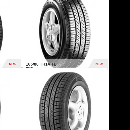
875 Dhs
1 771 Dhs
NEW
NEW
165/80 TR14 TL
85T...
372 Dhs
458 Dhs