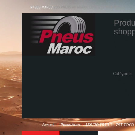
PNEUS MAROC
VOS PNEUS AU MAROC LIVRÉS ET MONTÉS
Produ
shopp
Quantity
Total
Catégories
Pneus Auto
Pneu moto
Promos
Marques
Accueil
/
Pneus Auto
>
155/70 TR13 TL 75T TOY