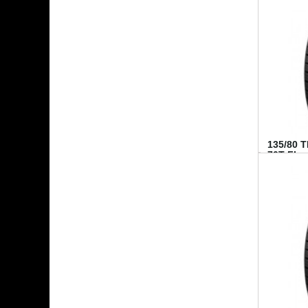
135/80 
70T FI...