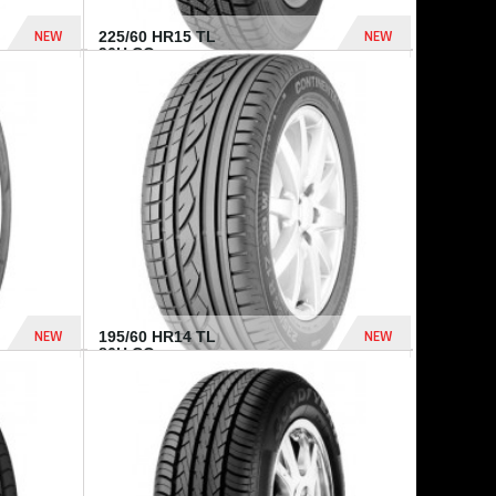
NEW
NEW
225/60 HR15 TL
96H CO...
432 Dhs
1 040 Dhs
NEW
NEW
195/60 HR14 TL
86H CO...
410 Dhs
790 Dhs