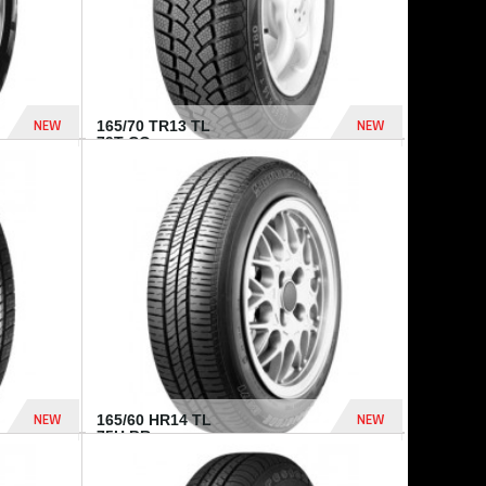
NEW
NEW
165/70 TR13 TL
79T CO...
402 Dhs
364 Dhs
NEW
NEW
165/60 HR14 TL
75H BR...