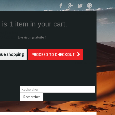
Mon Panier
0
is 1 item in your cart.
s (tax incl.)
g (tax incl.)
Livraison gratuite !
l.)
nue shopping
PROCEED TO CHECKOUT
Identifiez-vous
Rechercher