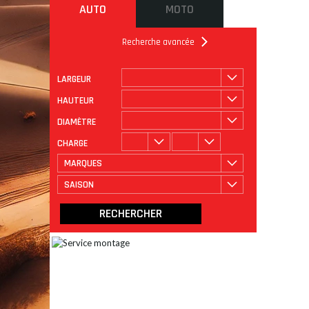
AUTO
MOTO
Recherche avancée
LARGEUR
ROULAGE
CATÉGORIE
HAUTEUR
DIAMÈTRE
CHARGE
MARQUES
SAISON