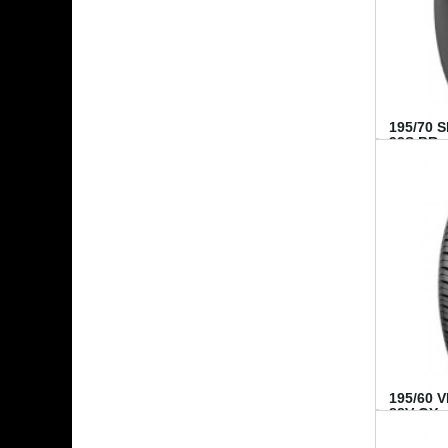
195/70 
92S BR..
195/60 
88V GY...