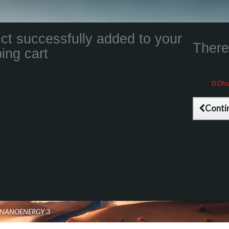
ct successfully added to your
There 
ing cart
Total product
Total shippin
Taxes
0 Dhs
Total (tax inc
Conti
O NANOENERGY 3