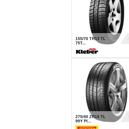
155/70 TR13 TL
75T...
30
275/40 ZR18 TL
99Y PI...