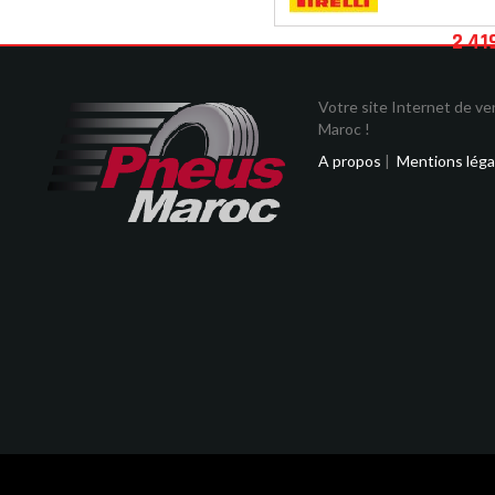
2 41
Votre site Internet de v
Maroc !
A propos
|
Mentions léga