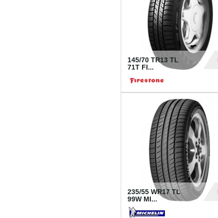
145/70 TR13 TL
71T FI...
30
235/55 WR17 TL
99W MI...