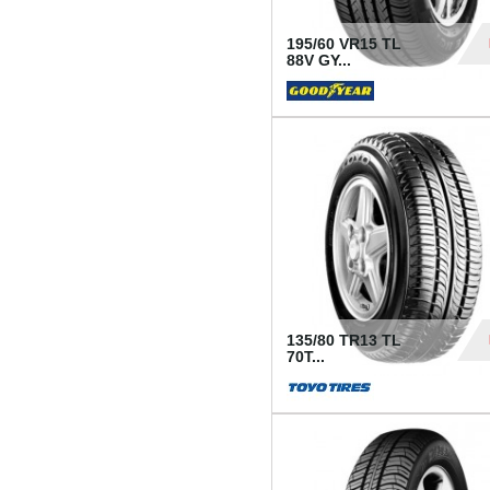
195/60 VR15 TL
88V GY...
50
135/80 TR13 TL
70T...
26