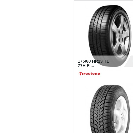
175/60 HR13 TL
77H FI...
39