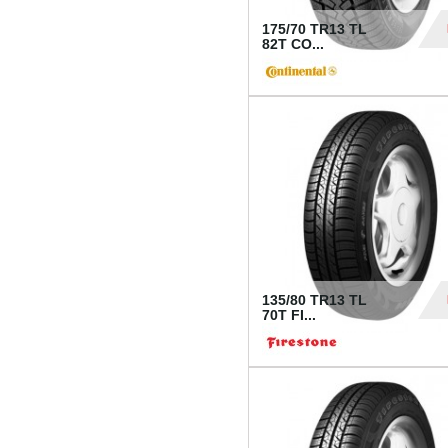
175/70 TR13 TL
82T CO...
28
135/80 TR13 TL
70T FI...
30