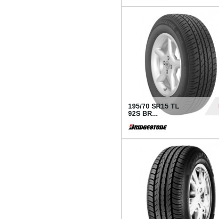
1 18
195/70 SR15 TL
92S BR...
83