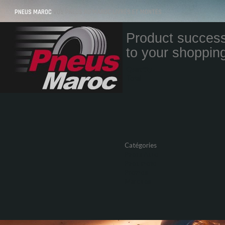
PNEUS MAROC
VOS PNEUS AU MAROC LIVRÉS ET MONTÉS
Product success
to your shopping
Quantity
Total
Catégories
Pneus Auto
Pneu moto
Promos
Marques