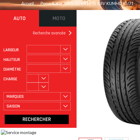
Accueil
/
Pneus Auto
>
205/55 VR15 TL 88V KUMHO KU31
AUTO
MOTO
Recherche avancée
LARGEUR
ROULAGE À PLAT
CATÉGORIE
HAUTEUR
DIAMÈTRE
CHARGE
MARQUES
SAISON