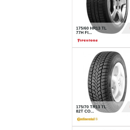
175/60 HR13 TL
77H FI...
39
175/70 TR13 TL
82T CO...