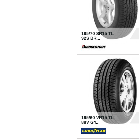
195/70 SR15 TL
92S BR...
83
195/60 VR15 TL
88V GY...