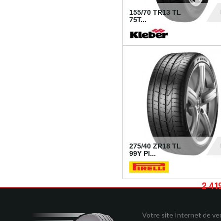
155/70 TR13 TL
75T...
30
275/40 ZR18 TL
99Y PI...
2 41
Votre site Internet de v