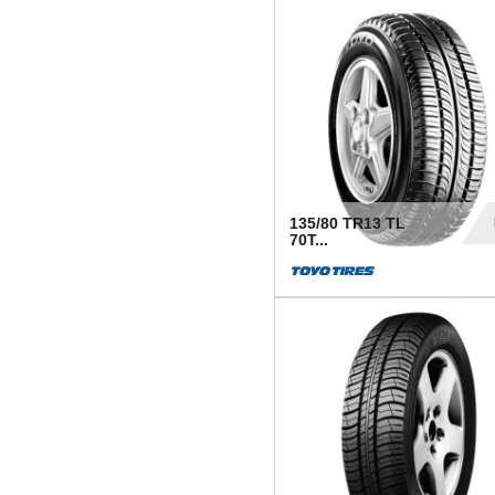
50
135/80 TR13 TL
70T...
26