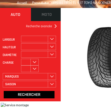
Accueil
/
Pneus Auto
>
195/65 TR15 TL 91T TOYO NANOENER
AUTO
MOTO
Recherche avancée
LARGEUR
ROULAGE À PLAT
CATÉGORIE
HAUTEUR
DIAMÈTRE
CHARGE
MARQUES
SAISON