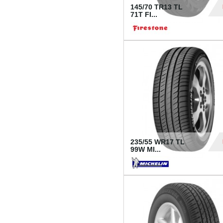
145/70 TR13 TL
71T FI...
30
235/55 WR17 TL
99W MI...
1 18