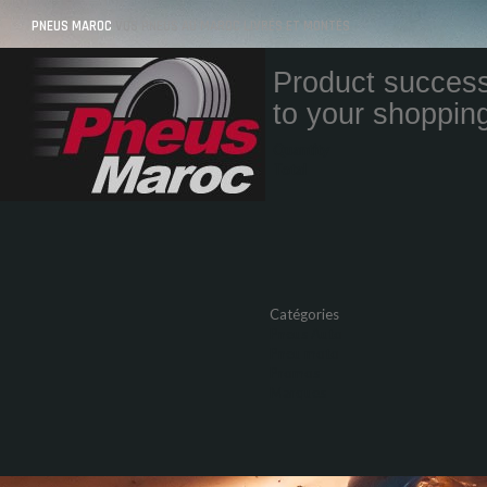
PNEUS MAROC
VOS PNEUS AU MAROC LIVRÉS ET MONTÉS
Product success
to your shopping
Quantity
Total
Catégories
Pneus Auto
Pneu moto
Promos
Marques