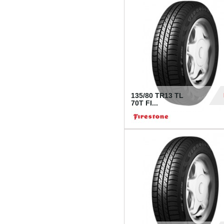
28
135/80 TR13 TL
70T FI...
30