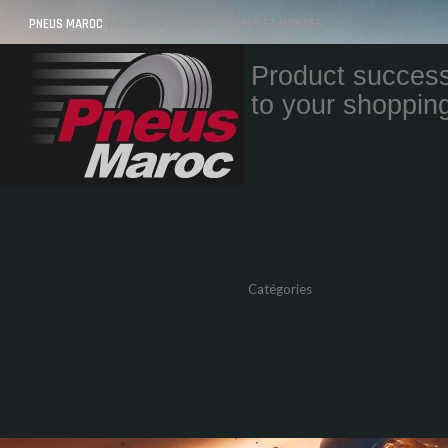
PNEUS MAROC
VOS PNEUS AU MAROC LIVRÉS ET MONTÉS
Product success
to your shopping
Quantity
Total
Catégories
Pneus Auto
Pneu moto
Promos
Marques