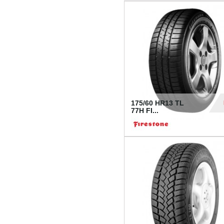
175/60 HR13 TL
77H FI...
39