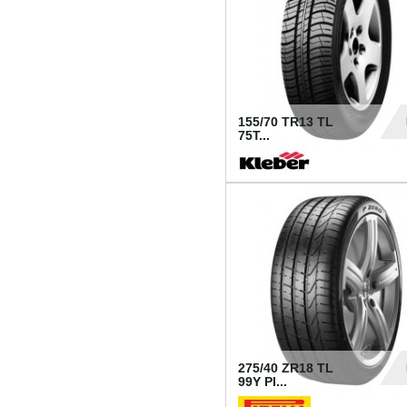
155/70 TR13 TL
75T...
30
275/40 ZR18 TL
99Y PI...