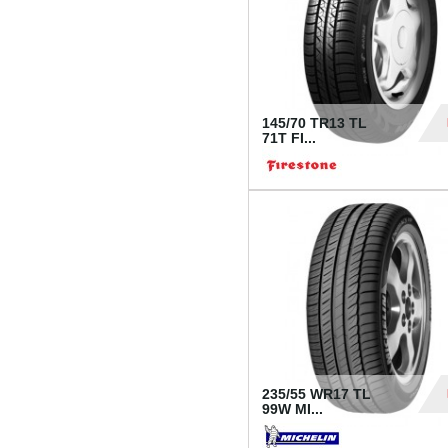
145/70 TR13 TL
71T FI...
30
235/55 WR17 TL
99W MI...