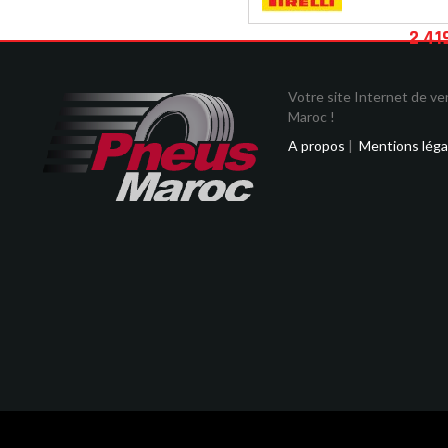
2 41
Votre site Internet de v
Maroc !
A propos
|
Mentions léga