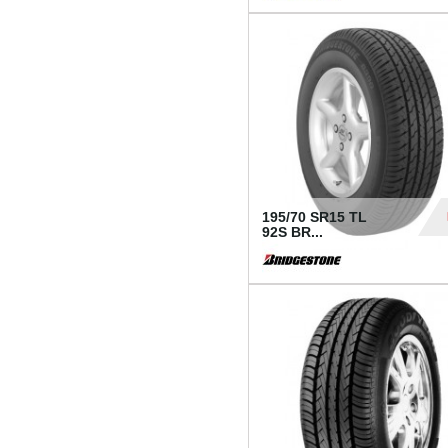
1 18
195/70 SR15 TL
92S BR...
83