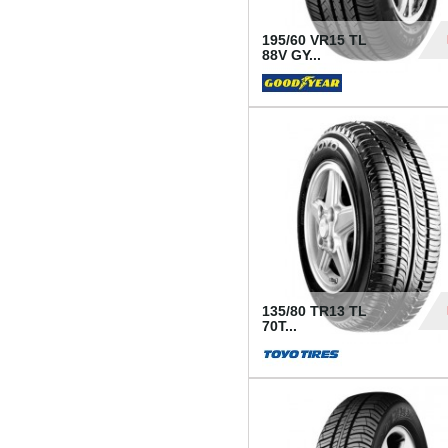
195/60 VR15 TL
88V GY...
50
135/80 TR13 TL
70T...
26