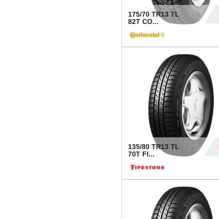
175/70 TR13 TL
82T CO...
28
135/80 TR13 TL
70T FI...
30