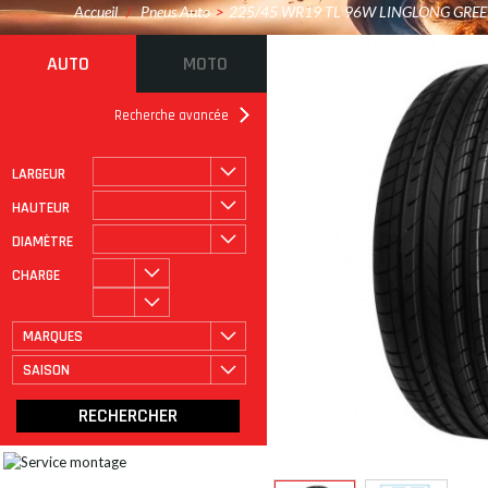
Accueil
/
Pneus Auto
>
225/45 WR19 TL 96W LINGLONG GRE
AUTO
MOTO
Recherche avancée
LARGEUR
ROULAGE À PLAT
CATÉGORIE
HAUTEUR
DIAMÈTRE
CHARGE
MARQUES
SAISON