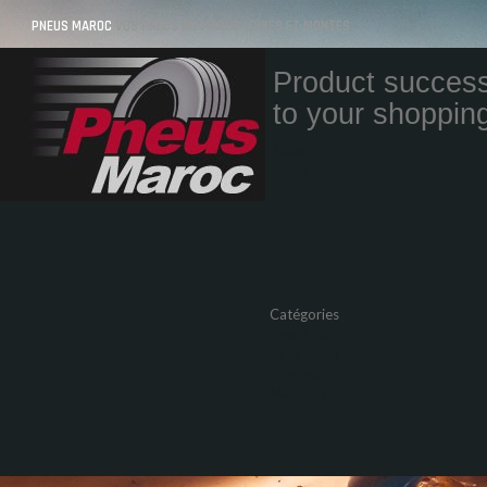
PNEUS MAROC
VOS PNEUS AU MAROC LIVRÉS ET MONTÉS
Product success
to your shopping
Quantity
Total
Catégories
Pneus Auto
Pneu moto
Promos
Marques