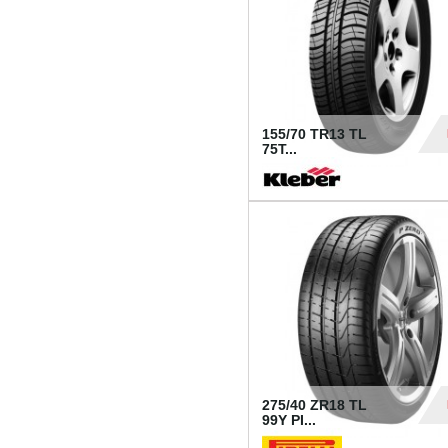
155/70 TR13 TL
75T...
30
275/40 ZR18 TL
99Y PI...