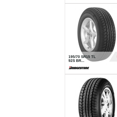
1 18
195/70 SR15 TL
92S BR...
83