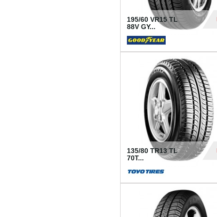
195/60 VR15 TL
88V GY...
50
135/80 TR13 TL
70T...
26