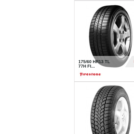
175/60 HR13 TL
77H FI...
39