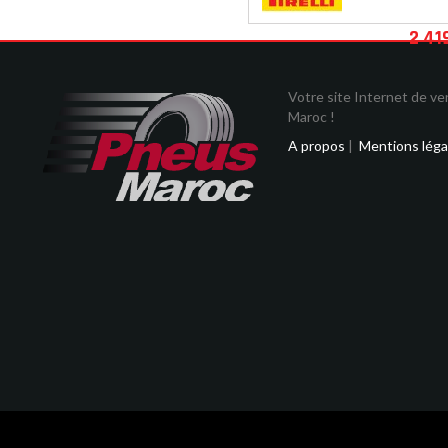
2 41
Votre site Internet de v
Maroc !
A propos
|
Mentions léga