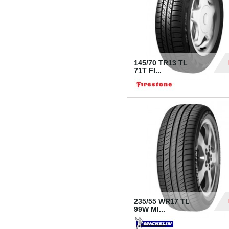
145/70 TR13 TL
71T FI...
30
235/55 WR17 TL
99W MI...