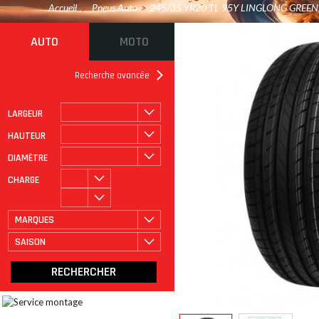
Accueil
/
Pneus Auto
>
245/35 YR20 TL 95Y LINGLONG GREE
AUTO
MOTO
Recherche avancée
LARGEUR
ROULAGE À PLAT
CATÉGORIE
HAUTEUR
DIAMÈTRE
CHARGE
MARQUES
SAISON