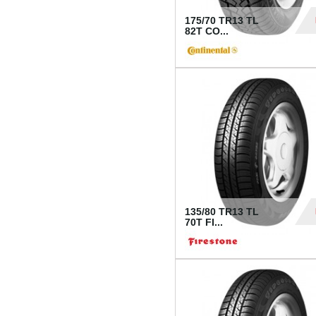
175/70 TR13 TL
82T CO...
28
135/80 TR13 TL
70T FI...
30