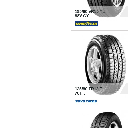
195/60 VR15 TL
88V GY...
50
135/80 TR13 TL
70T...
26