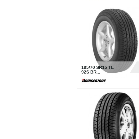
1 18
195/70 SR15 TL
92S BR...
83