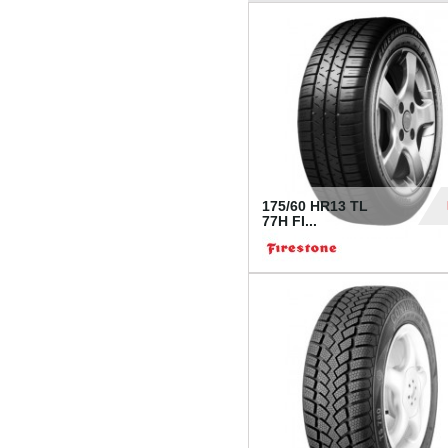
175/60 HR13 TL
77H FI...
39