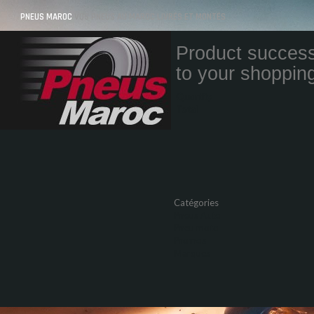
PNEUS MAROC
VOS PNEUS AU MAROC LIVRÉS ET MONTÉS
Product success
to your shopping
Quantity
Total
Catégories
Pneus Auto
Pneu moto
Promos
Marques