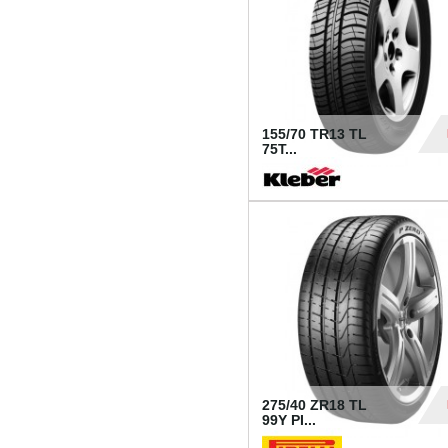
155/70 TR13 TL
75T...
30
275/40 ZR18 TL
99Y PI...