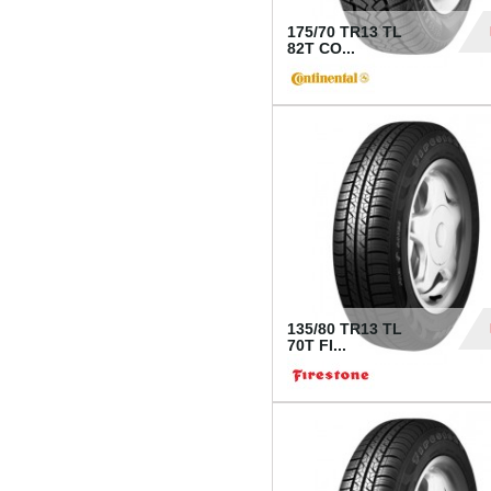
175/70 TR13 TL
82T CO...
28
135/80 TR13 TL
70T FI...
30