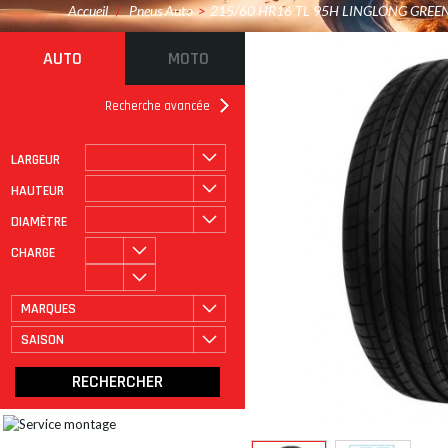
Accueil
/
Pneus Auto
>
215/60 HR16 TL 95H LINGLONG GRE
AUTO
MOTO
Recherche avancée
LARGEUR
ROULAGE À PLAT
CATÉGORIE
HAUTEUR
DIAMÈTRE
CHARGE
MARQUES
SAISON