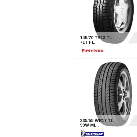
145/70 TR13 TL
71T FI...
30
235/55 WR17 TL
99W MI...