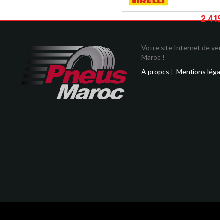
2 41
Votre site Internet de v
Maroc !
A propos
|
Mentions léga