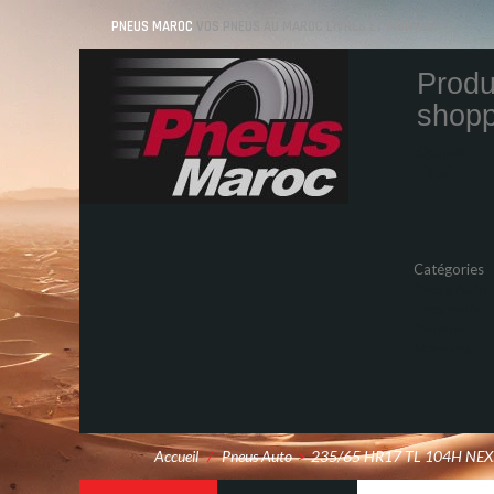
PNEUS MAROC
VOS PNEUS AU MAROC LIVRÉS ET MONTÉS
Produ
shopp
Quantity
Total
Catégories
Pneus Auto
Pneu moto
Promos
Marques
Accueil
/
Pneus Auto
>
235/65 HR17 TL 104H NE