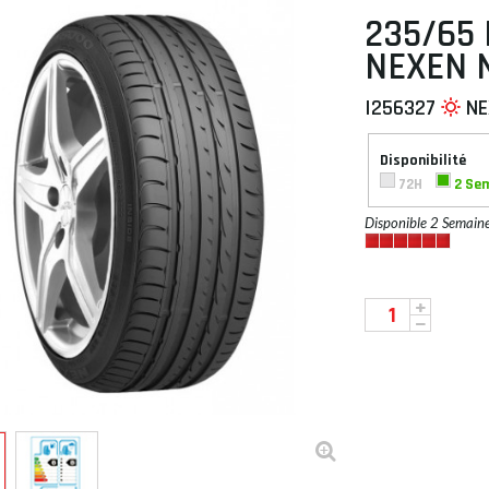
235/65 
NEXEN 
I256327
NE
 À PLAT
Disponibilité
72H
2 Se
Disponible 2 Semain