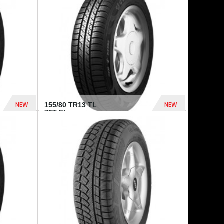
448 Dhs
540 Dhs
NEW
NEW
155/80 TR13 TL
79T FI...
302 Dhs
309 Dhs