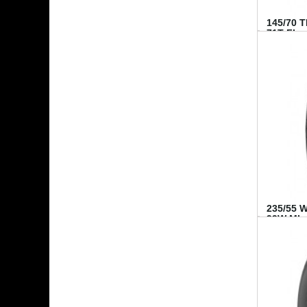
145/70 
71T FI...
235/55 
99W MI..