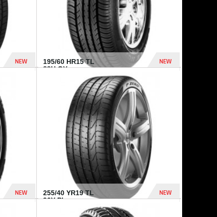
NEW
NEW
195/60 HR15 TL
88H GY...
955 Dhs
521 Dhs
NEW
NEW
255/40 YR19 TL
96Y PI...