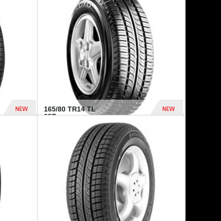
875 Dhs
1 771 Dhs
NEW
NEW
165/80 TR14 TL
85T...
372 Dhs
458 Dhs