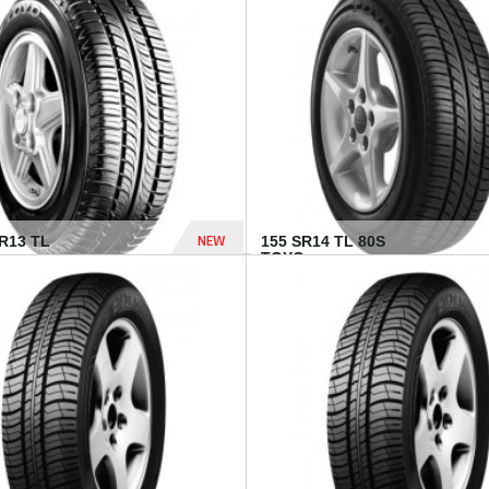
502 Dhs
NEW
TR13 TL
155 SR14 TL 80S
TOYO...
267 Dhs