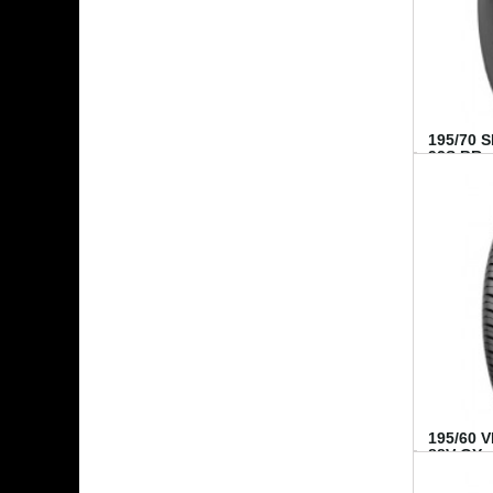
195/70 
92S BR..
195/60 
88V GY...