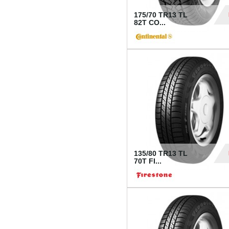
175/70 TR13 TL
82T CO...
28
135/80 TR13 TL
70T FI...
30