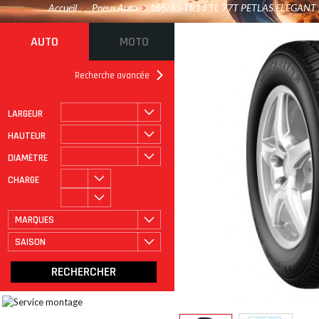
Accueil
/
Pneus Auto
>
165/65 TR13 TL 77T PETLAS ELEGANT
AUTO
MOTO
Recherche avancée
LARGEUR
ROULAGE À PLAT
CATÉGORIE
HAUTEUR
DIAMÈTRE
CHARGE
MARQUES
SAISON