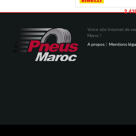
2 41
Votre site Internet de v
Maroc !
A propos
|
Mentions léga