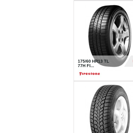
175/60 HR13 TL
77H FI...
39