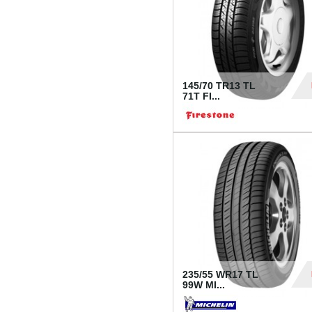
145/70 TR13 TL
71T FI...
30
235/55 WR17 TL
99W MI...