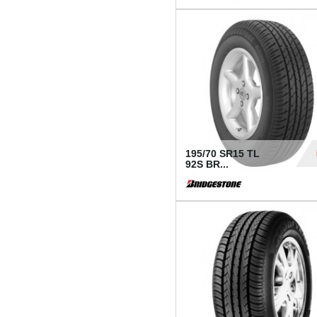
1 18
195/70 SR15 TL
92S BR...
83