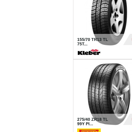
155/70 TR13 TL
75T...
30
275/40 ZR18 TL
99Y PI...