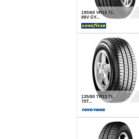
195/60 VR15 TL
88V GY...
50
135/80 TR13 TL
70T...
26