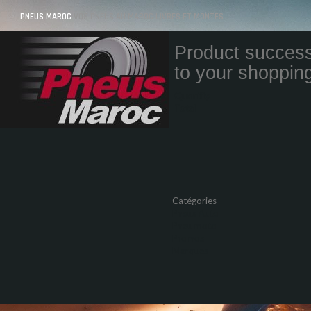
PNEUS MAROC
VOS PNEUS AU MAROC LIVRÉS ET MONTÉS
Product success
to your shopping
Quantity
Total
Catégories
Pneus Auto
Pneu moto
Promos
Marques