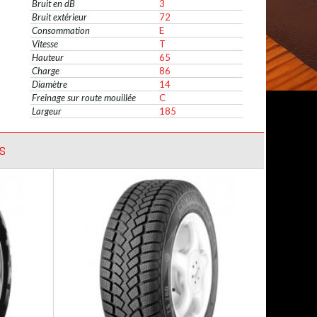
Bruit en dB
3
Bruit extérieur
72
Consommation
E
Vitesse
T
Hauteur
65
Charge
86
Diamètre
14
Freinage sur route mouillée
C
Largeur
185
S