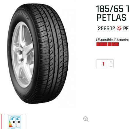
185/65 
PETLAS 
I256602
PE
 À PLAT
Disponible 2 Semain