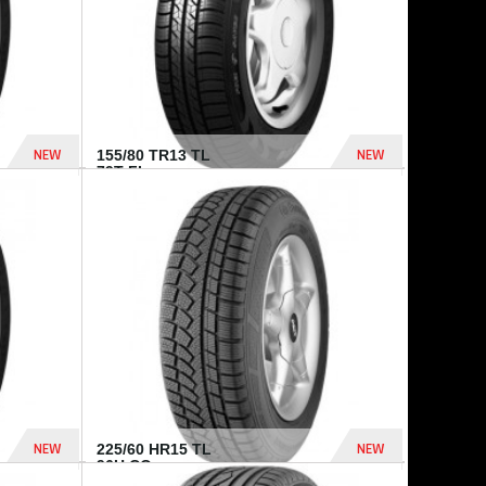
NEW
NEW
155/80 TR13 TL
79T FI...
302 Dhs
309 Dhs
NEW
NEW
225/60 HR15 TL
96H CO...