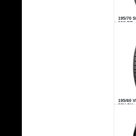
195/70 
92S BR..
195/60 
88V GY...