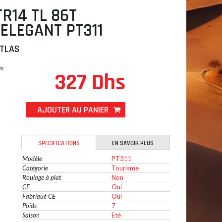
TR14 TL 86T
ELEGANT PT311
TLAS
es
327 Dhs
AJOUTER AU PANIER
SPÉCIFICATIONS
EN SAVOIR PLUS
Modèle
PT311
Catégorie
Tourisme
Roulage à plat
Non
CE
Oui
Fabriqué CE
Oui
Poids
7
Saison
Eté