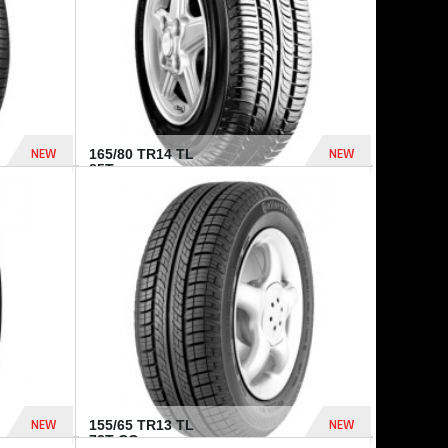
NEW
NEW
165/80 TR14 TL
85T...
372 Dhs
458 Dhs
NEW
NEW
155/65 TR13 TL
73T CO...