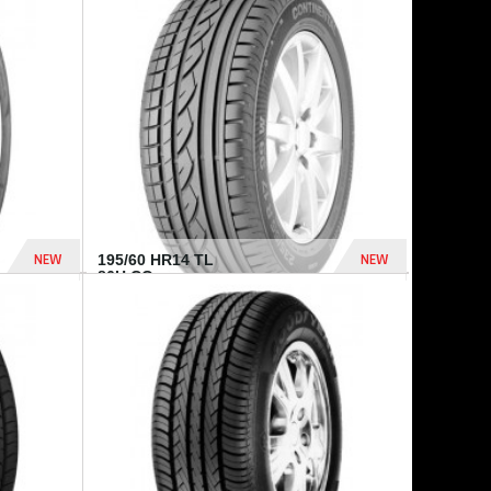
432 Dhs
1 040 Dhs
NEW
NEW
195/60 HR14 TL
86H CO...
410 Dhs
790 Dhs