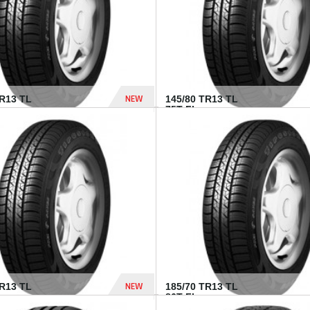
NEW
TR13 TL
145/80 TR13 TL
75T FI...
307 Dhs
NEW
TR13 TL
185/70 TR13 TL
86T FI...