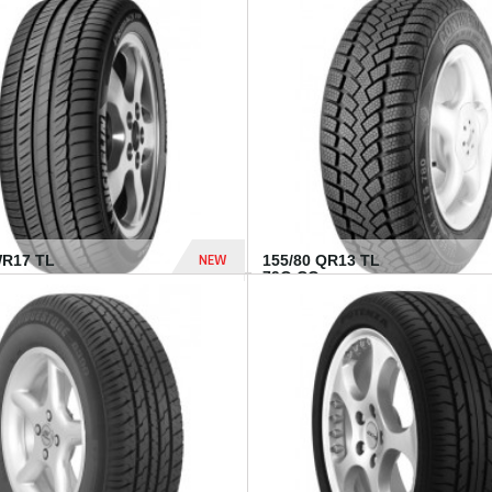
303 Dhs
NEW
WR17 TL
155/80 QR13 TL
.
79Q CO...
1 182 Dhs