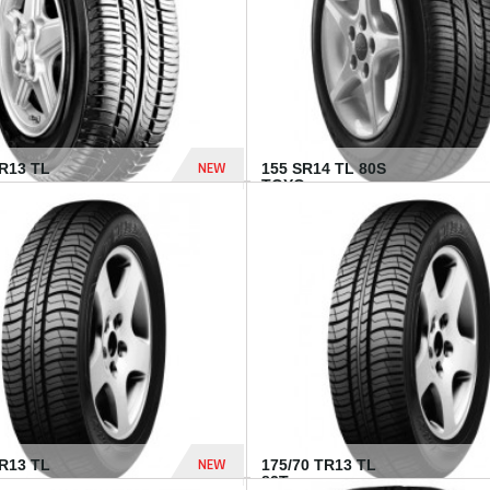
NEW
TR13 TL
155 SR14 TL 80S
TOYO...
267 Dhs
NEW
TR13 TL
175/70 TR13 TL
82T...