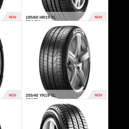
NEW
NEW
195/60 HR15 TL
88H GY...
955 Dhs
521 Dhs
NEW
NEW
255/40 YR19 TL
96Y PI...
875 Dhs
1 771 Dhs