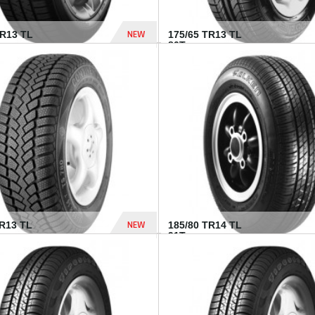
NEW
HR13 TL
175/65 TR13 TL
80T...
394 Dhs
NEW
TR13 TL
185/80 TR14 TL
.
91T...
282 Dhs