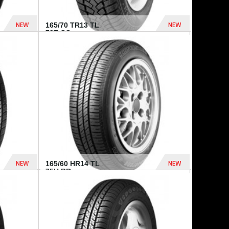
NEW
NEW
165/70 TR13 TL
79T CO...
402 Dhs
364 Dhs
NEW
NEW
165/60 HR14 TL
75H BR...
448 Dhs
540 Dhs