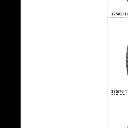
175/60 
77H FI...
175/70 
82T CO..