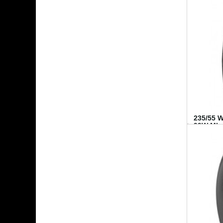
235/55 
99W MI..