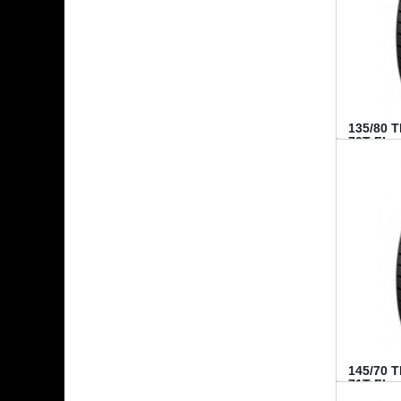
135/80 
70T FI...
145/70 
71T FI...