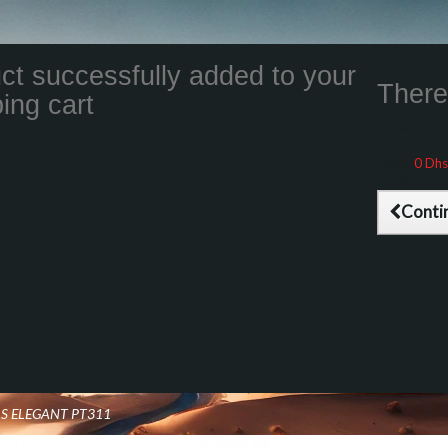
ct successfully added to your
There 
ing cart
Total product
Total shippin
Taxes
0 Dhs
Total (tax inc
Conti
AS ELEGANT PT311