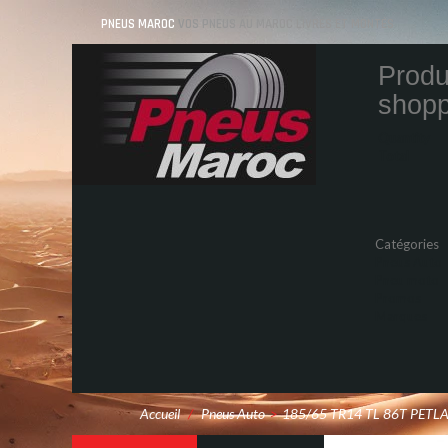
PNEUS MAROC
VOS PNEUS AU MAROC LIVRÉS ET MONTÉS
Produ
shopp
Quantity
Total
Catégories
Pneus Auto
Pneu moto
Promos
Marques
Accueil
/
Pneus Auto
>
185/65 TR14 TL 86T PETL