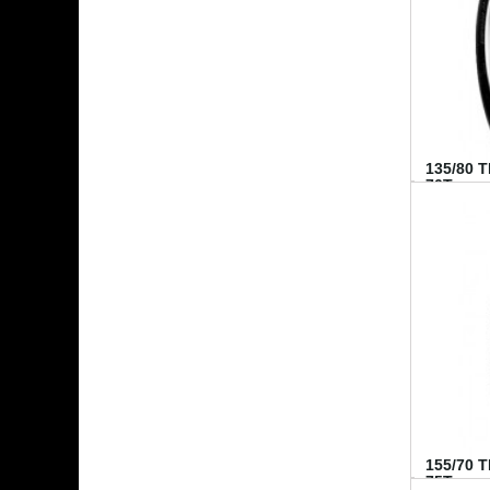
135/80 
70T...
155/70 
75T...