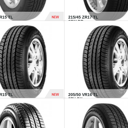
NEW
SR15 TL
215/45 ZR17 TL
.
87W BR...
837 Dhs
NEW
VR15 TL
205/50 VR16 TL
87V GY...
502 Dhs