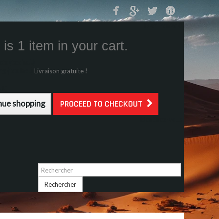
Mon Panier
0
is 1 item in your cart.
s (tax incl.)
g (tax incl.)
Livraison gratuite !
l.)
nue shopping
PROCEED TO CHECKOUT
Identifiez-vous
Rechercher