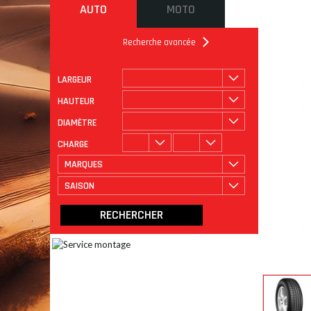
AUTO
MOTO
Recherche avancée
LARGEUR
ROULAGE
CATÉGORIE
HAUTEUR
DIAMÈTRE
CHARGE
MARQUES
SAISON