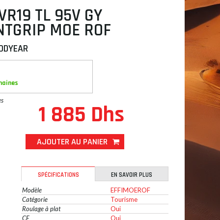
VR19 TL 95V GY
NTGRIP MOE ROF
ODYEAR
maines
es
1 885 Dhs
AJOUTER AU PANIER
SPÉCIFICATIONS
EN SAVOIR PLUS
Modèle
EFFIMOEROF
Catégorie
Tourisme
Roulage à plat
Oui
CE
Oui