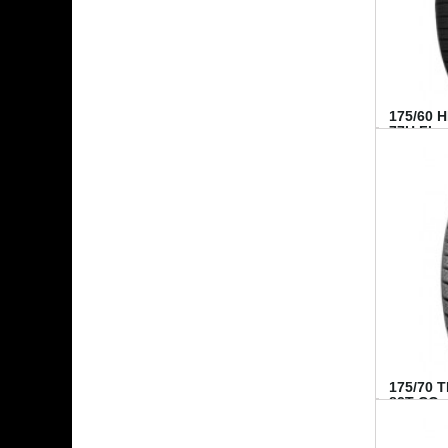
175/60 
77H FI...
175/70 
82T CO..