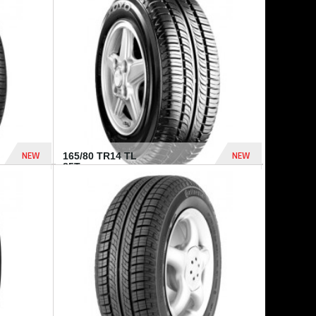
875 Dhs
1 771 Dhs
NEW
NEW
165/80 TR14 TL
85T...
372 Dhs
458 Dhs