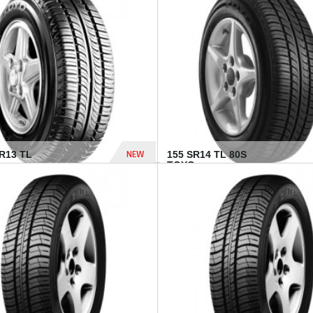
502 Dhs
NEW
TR13 TL
155 SR14 TL 80S
TOYO...
267 Dhs