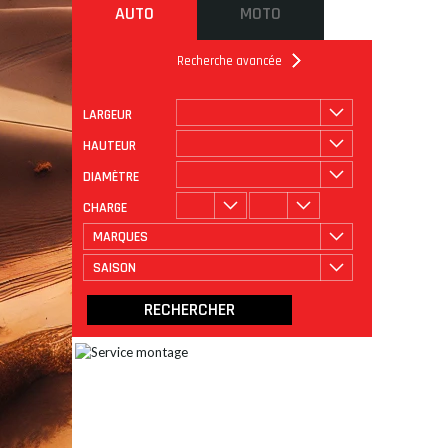
AUTO
MOTO
Recherche avancée
LARGEUR
ROULAGE
CATÉGORIE
HAUTEUR
DIAMÈTRE
CHARGE
MARQUES
SAISON