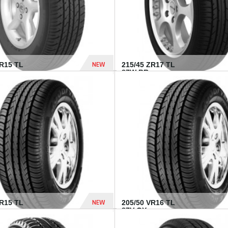
NEW
SR15 TL
215/45 ZR17 TL
.
87W BR...
837 Dhs
NEW
VR15 TL
205/50 VR16 TL
87V GY...