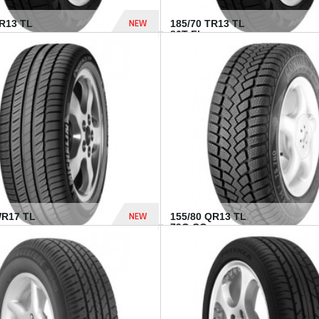
NEW
TR13 TL
185/70 TR13 TL
86T FI...
303 Dhs
NEW
WR17 TL
155/80 QR13 TL
.
79Q CO...
1 182 Dhs