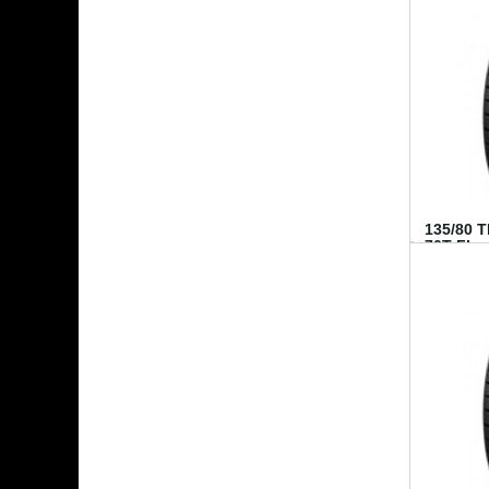
135/80 
70T FI...