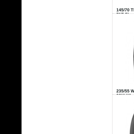
145/70 
71T FI...
235/55 
99W MI..