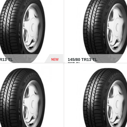
282 Dhs
NEW
TR13 TL
145/80 TR13 TL
75T FI...
307 Dhs