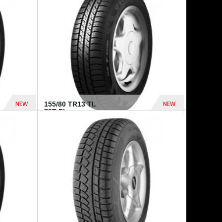
448 Dhs
540 Dhs
NEW
NEW
155/80 TR13 TL
79T FI...
302 Dhs
309 Dhs