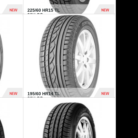
NEW
NEW
225/60 HR15 TL
96H CO...
432 Dhs
1 040 Dhs
NEW
NEW
195/60 HR14 TL
86H CO...
410 Dhs
790 Dhs