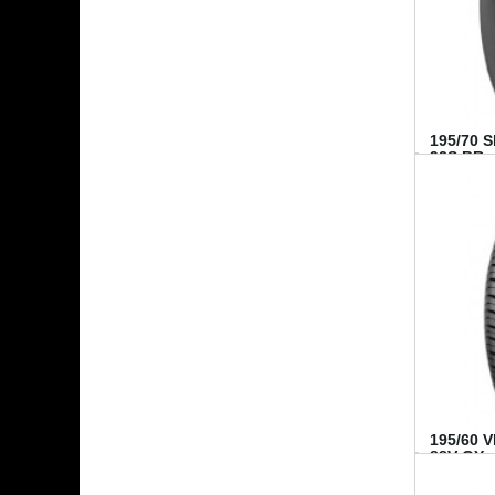
195/70 
92S BR..
195/60 
88V GY...