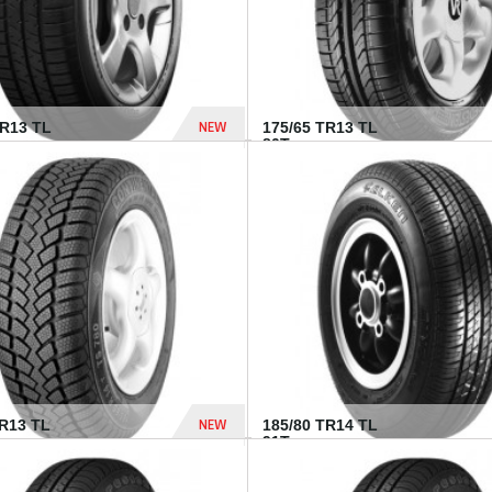
NEW
HR13 TL
175/65 TR13 TL
80T...
394 Dhs
NEW
TR13 TL
185/80 TR14 TL
.
91T...