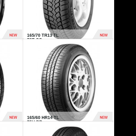
NEW
NEW
165/70 TR13 TL
79T CO...
402 Dhs
364 Dhs
NEW
NEW
165/60 HR14 TL
75H BR...