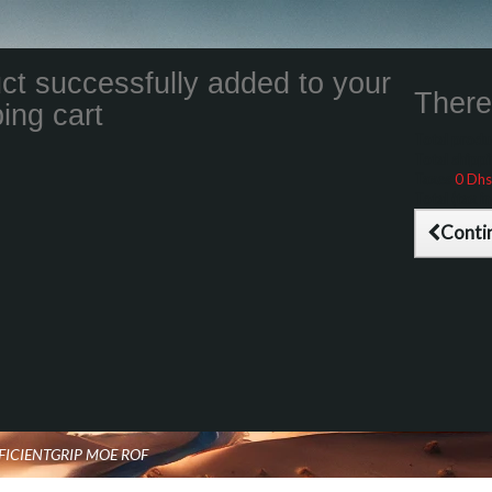
ct successfully added to your
There 
ing cart
Total product
Total shippin
Taxes
0 Dhs
Total (tax inc
Conti
FFICIENTGRIP MOE ROF