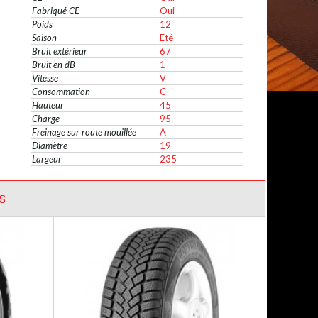
Fabriqué CE
Oui
Poids
12
Saison
Eté
Bruit extérieur
67
Bruit en dB
1
Vitesse
V
Consommation
C
Hauteur
45
Charge
95
Freinage sur route mouillée
A
Diamètre
19
Largeur
235
S