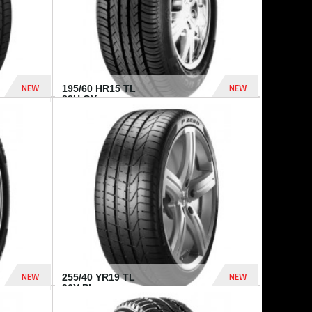
NEW
NEW
195/60 HR15 TL
88H GY...
955 Dhs
521 Dhs
NEW
NEW
255/40 YR19 TL
96Y PI...