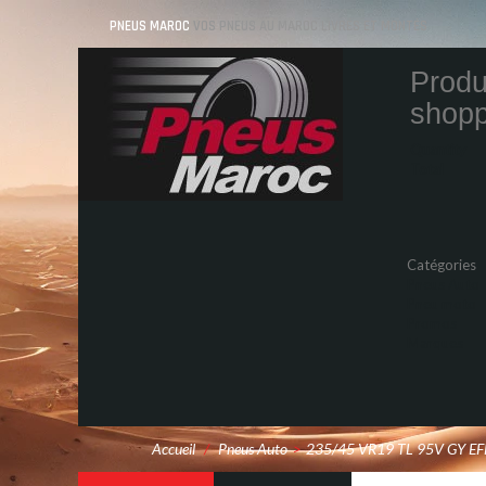
PNEUS MAROC
VOS PNEUS AU MAROC LIVRÉS ET MONTÉS
Produ
shopp
Quantity
Total
Catégories
Pneus Auto
Pneu moto
Promos
Marques
Accueil
/
Pneus Auto
>
235/45 VR19 TL 95V GY E