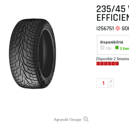
235/45 
EFFICIE
I256751
GO
 À PLAT
Disponibilité
72H
2 Se
Disponible 2 Semain
Agrandir l'image