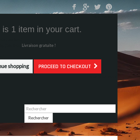
Mon Panier
0
is 1 item in your cart.
s (tax incl.)
g (tax incl.)
Livraison gratuite !
l.)
nue shopping
PROCEED TO CHECKOUT
Identifiez-vous
Rechercher