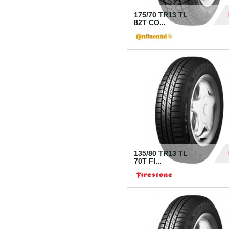
175/70 TR13 TL
82T CO...
28
135/80 TR13 TL
70T FI...
30