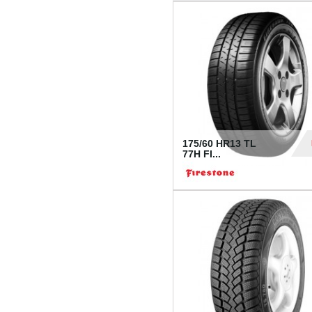
175/60 HR13 TL
77H FI...
39