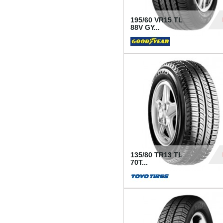
195/60 VR15 TL
88V GY...
50
135/80 TR13 TL
70T...
26