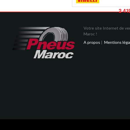
2 41
Votre site Internet de v
Maroc !
A propos
|
Mentions léga