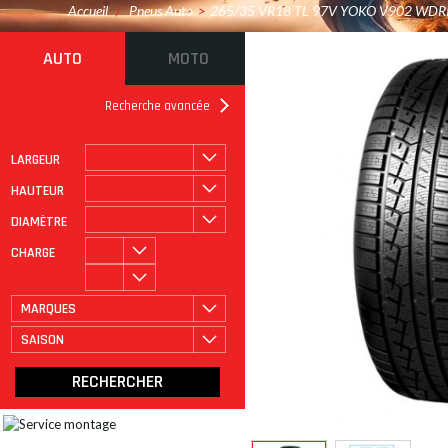
Accueil
/
Pneus Auto
>
265/35 VR18 TL 97V YOKO V902 WDR
AUTO
MOTO
Recherche avancée
LARGEUR
ROULAGE À PLAT
CATÉGORIE
HAUTEUR
DIAMÈTRE
CHARGE
MARQUES
SAISON