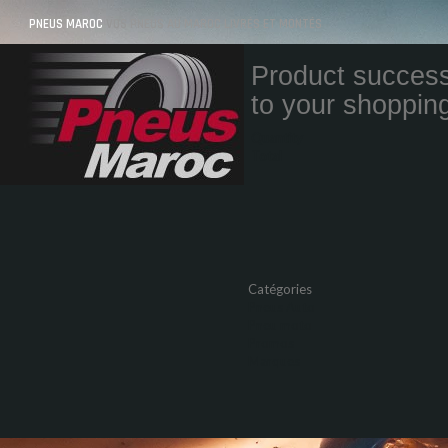
PNEUS MAROC
VOS PNEUS AU MAROC LIVRÉS ET MONTÉS
Product success
to your shopping
Quantity
Total
Catégories
Pneus Auto
Pneu moto
Promos
Marques