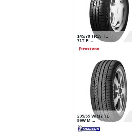
145/70 TR13 TL
71T FI...
30
235/55 WR17 TL
99W MI...