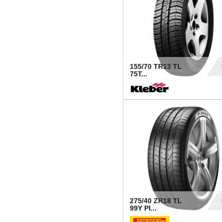
155/70 TR13 TL
75T...
30
275/40 ZR18 TL
99Y PI...