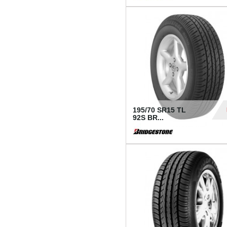
1 18
195/70 SR15 TL
92S BR...
83