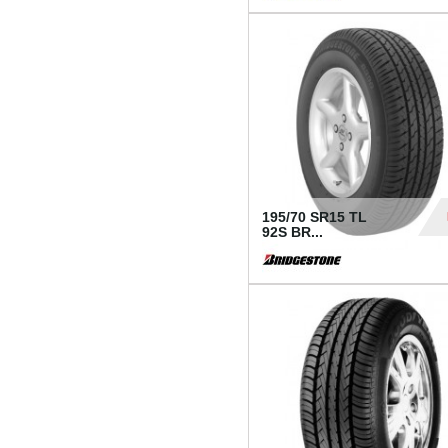
1 18
195/70 SR15 TL
92S BR...
83