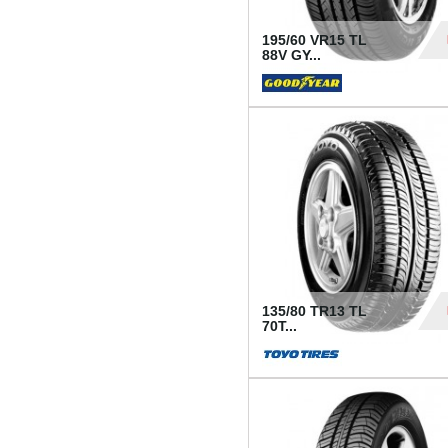
195/60 VR15 TL
88V GY...
50
135/80 TR13 TL
70T...
26