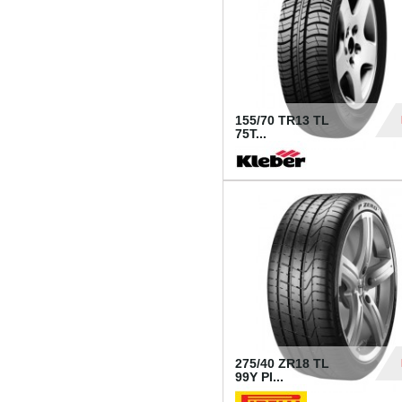
155/70 TR13 TL
75T...
30
275/40 ZR18 TL
99Y PI...