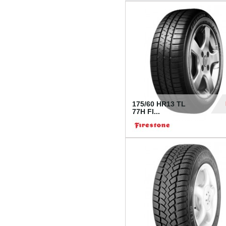
175/60 HR13 TL
77H FI...
39