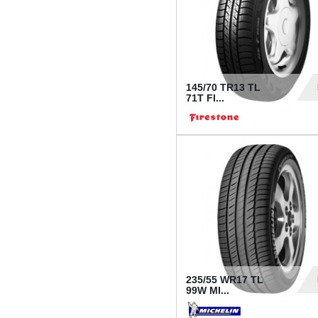
145/70 TR13 TL
71T FI...
30
235/55 WR17 TL
99W MI...