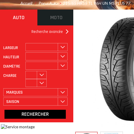
Accueil
/
Pneus Auto
>
215/65 HR15 TL 96H UN MS PLUS 77
AUTO
MOTO
Recherche avancée
LARGEUR
ROULAGE À PLAT
CATÉGORIE
HAUTEUR
DIAMÈTRE
CHARGE
MARQUES
SAISON