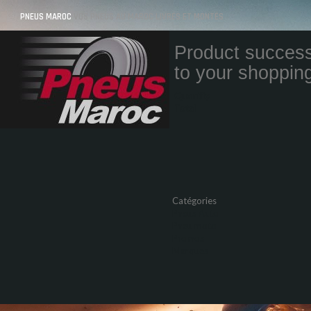
PNEUS MAROC
VOS PNEUS AU MAROC LIVRÉS ET MONTÉS
Product success
to your shopping
Quantity
Total
Catégories
Pneus Auto
Pneu moto
Promos
Marques