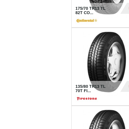
175/70 TR13 TL
82T CO...
28
135/80 TR13 TL
70T FI...
30