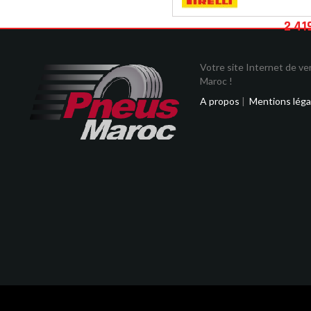
2 41
Votre site Internet de v
Maroc !
A propos
|
Mentions léga