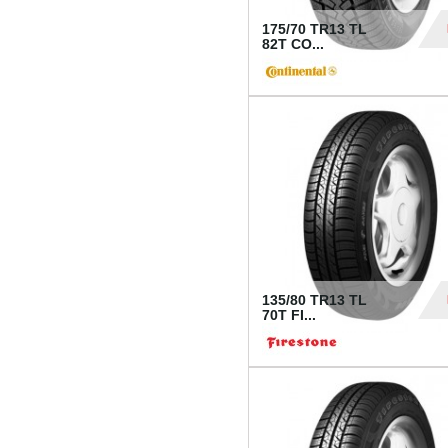
175/70 TR13 TL
82T CO...
28
135/80 TR13 TL
70T FI...
30