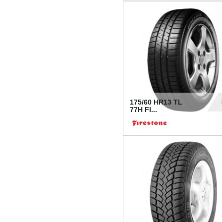
175/60 HR13 TL
77H FI...
39