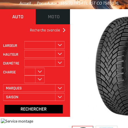
Accueil
/
Pneus Auto
>
165/70 TR14 TL 85T CO TS850 XL
AUTO
MOTO
Recherche avancée
LARGEUR
ROULAGE À PLAT
CATÉGORIE
HAUTEUR
DIAMÈTRE
CHARGE
MARQUES
SAISON