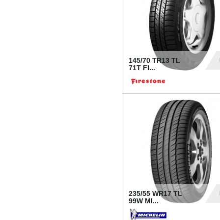
145/70 TR13 TL
71T FI...
30
235/55 WR17 TL
99W MI...