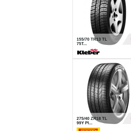
155/70 TR13 TL
75T...
30
275/40 ZR18 TL
99Y PI...