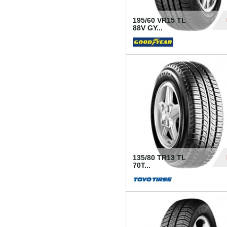
195/60 VR15 TL
88V GY...
50
135/80 TR13 TL
70T...
26