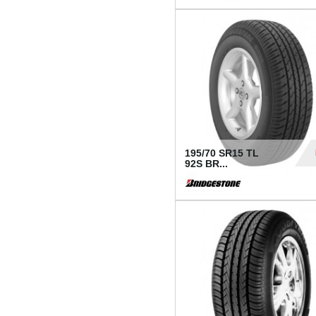
1 18
195/70 SR15 TL
92S BR...
83