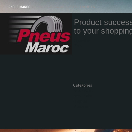
PNEUS MAROC
VOS PNEUS AU MAROC LIVRÉS ET MONTÉS
Product success
to your shopping
Quantity
Total
Catégories
Pneus Auto
Pneu moto
Promos
Marques