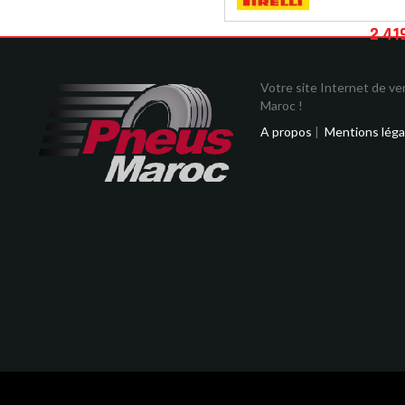
2 41
Votre site Internet de v
Maroc !
A propos
|
Mentions léga