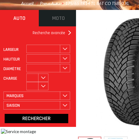
Accueil
/
Pneus Auto
>
175/65 TR14 TL 86T CO TS850 XL
AUTO
MOTO
Recherche avancée
LARGEUR
ROULAGE À PLAT
CATÉGORIE
HAUTEUR
DIAMÈTRE
CHARGE
MARQUES
SAISON