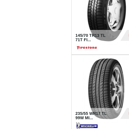
145/70 TR13 TL
71T FI...
30
235/55 WR17 TL
99W MI...