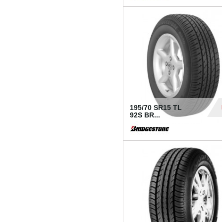
1 18
195/70 SR15 TL
92S BR...
83