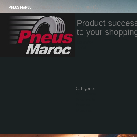
PNEUS MAROC
VOS PNEUS AU MAROC LIVRÉS ET MONTÉS
Product success
to your shopping
Quantity
Total
Catégories
Pneus Auto
Pneu moto
Promos
Marques