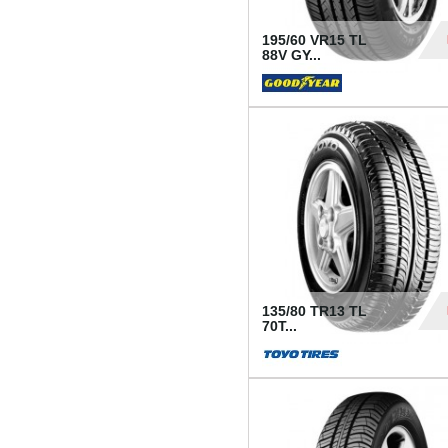
195/60 VR15 TL
88V GY...
50
135/80 TR13 TL
70T...
26