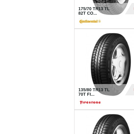
175/70 TR13 TL
82T CO...
28
135/80 TR13 TL
70T FI...
30