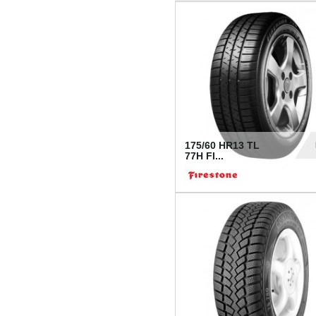
175/60 HR13 TL
77H FI...
39