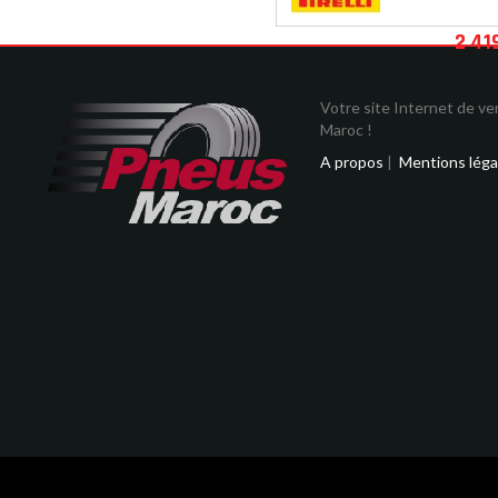
2 41
Votre site Internet de v
Maroc !
A propos
|
Mentions léga