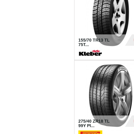
155/70 TR13 TL
75T...
30
275/40 ZR18 TL
99Y PI...