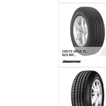
1 18
195/70 SR15 TL
92S BR...
83