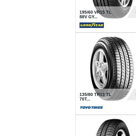
195/60 VR15 TL
88V GY...
50
135/80 TR13 TL
70T...
26