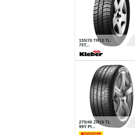
155/70 TR13 TL
75T...
30
275/40 ZR18 TL
99Y PI...