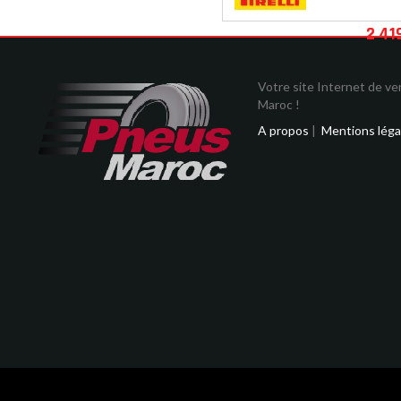
2 41
Votre site Internet de v
Maroc !
A propos
|
Mentions léga