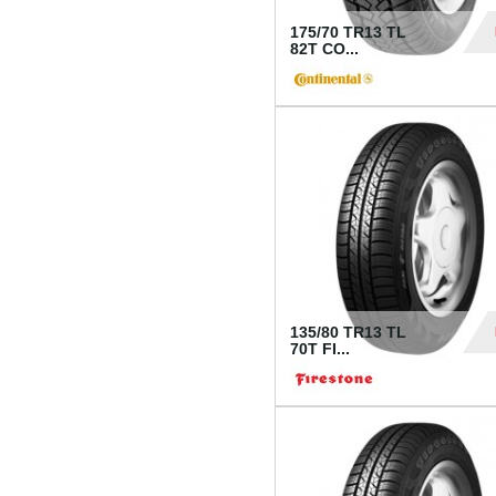
175/70 TR13 TL
82T CO...
28
135/80 TR13 TL
70T FI...
30