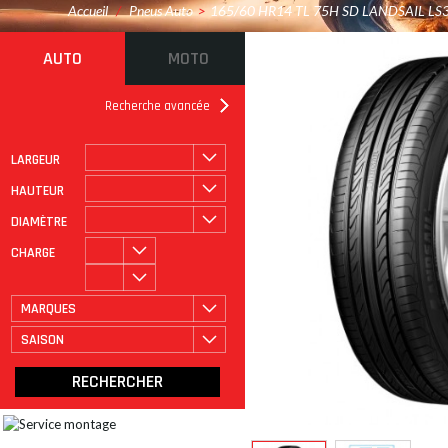
Accueil
/
Pneus Auto
>
165/60 HR14 TL 75H SD LANDSAIL LS
AUTO
MOTO
Recherche avancée
LARGEUR
ROULAGE À PLAT
CATÉGORIE
HAUTEUR
DIAMÈTRE
CHARGE
MARQUES
SAISON