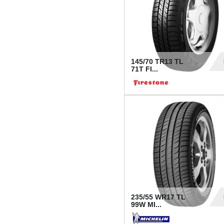
145/70 TR13 TL
71T FI...
30
235/55 WR17 TL
99W MI...