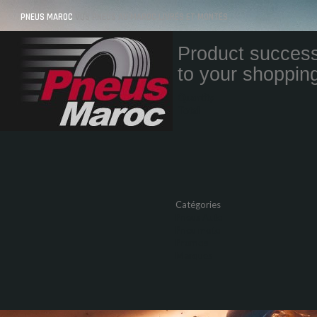
PNEUS MAROC
VOS PNEUS AU MAROC LIVRÉS ET MONTÉS
Product success
to your shopping
Quantity
Total
Catégories
Pneus Auto
Pneu moto
Promos
Marques