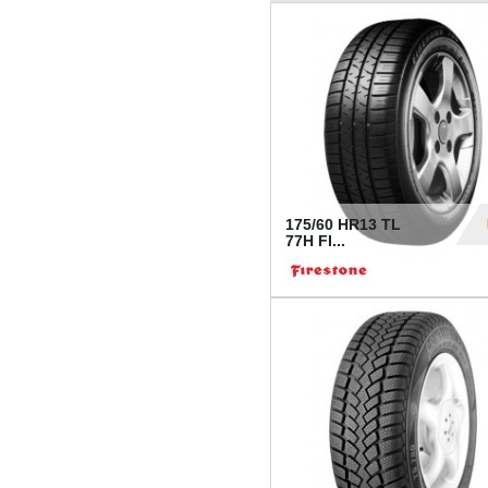
175/60 HR13 TL
77H FI...
39