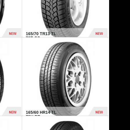
NEW
NEW
165/70 TR13 TL
79T CO...
402 Dhs
364 Dhs
NEW
NEW
165/60 HR14 TL
75H BR...