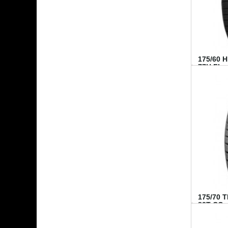
175/60 
77H FI...
175/70 
82T CO..