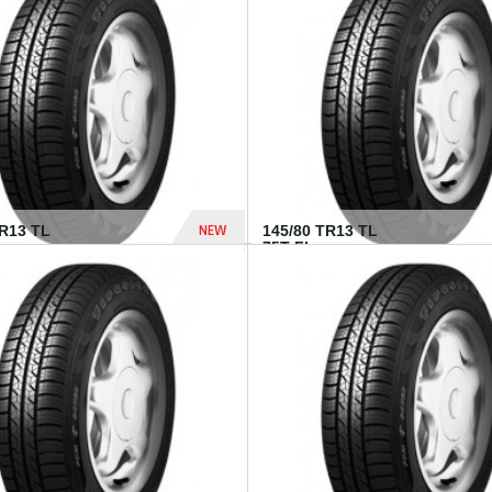
282 Dhs
NEW
TR13 TL
145/80 TR13 TL
75T FI...
307 Dhs