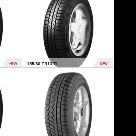
448 Dhs
540 Dhs
NEW
NEW
155/80 TR13 TL
79T FI...
302 Dhs
309 Dhs