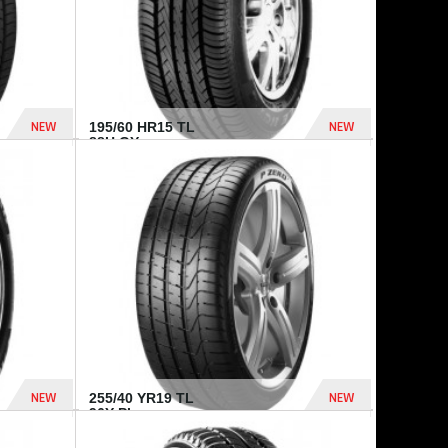
NEW
NEW
195/60 HR15 TL
88H GY...
955 Dhs
521 Dhs
NEW
NEW
255/40 YR19 TL
96Y PI...