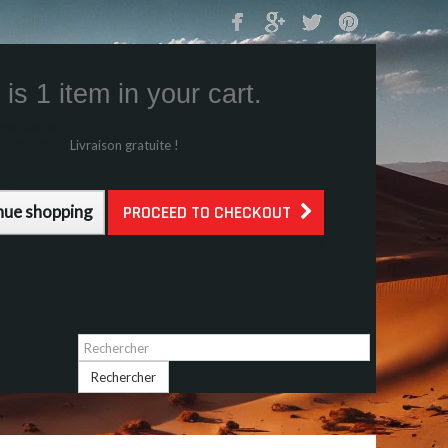
Mon Panier
0
is 1 item in your cart.
s (tax incl.)
g (tax incl.)
Livraison gratuite !
l.)
nue shopping
PROCEED TO CHECKOUT
Identifiez-vous
Rechercher