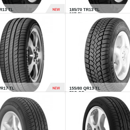
NEW
TR13 TL
185/70 TR13 TL
86T FI...
303 Dhs
NEW
WR17 TL
155/80 QR13 TL
.
79Q CO...
1 182 Dhs