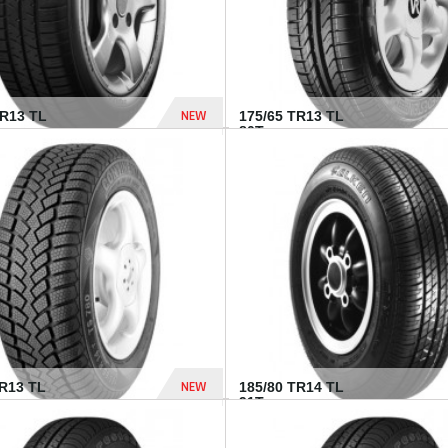
NEW
HR13 TL
175/65 TR13 TL
80T...
394 Dhs
NEW
TR13 TL
185/80 TR14 TL
.
91T...