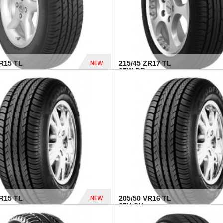
NEW
SR15 TL
215/45 ZR17 TL
.
87W BR...
837 Dhs
NEW
VR15 TL
205/50 VR16 TL
87V GY...