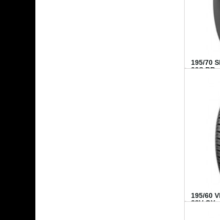
195/70 
92S BR..
195/60 
88V GY...