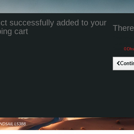
ct successfully added to your
There 
ing cart
Total product
Total shippin
Taxes
0 Dhs
Total (tax inc
Conti
ANDSAIL LS388