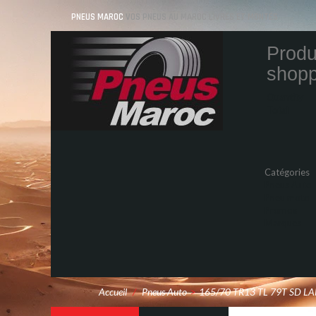
PNEUS MAROC
VOS PNEUS AU MAROC LIVRÉS ET MONTÉS
Produ
shopp
Quantity
Total
Catégories
Pneus Auto
Pneu moto
Promos
Marques
Accueil
/
Pneus Auto
>
165/70 TR13 TL 79T SD L