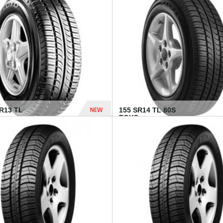
502 Dhs
NEW
TR13 TL
155 SR14 TL 80S
TOYO...
267 Dhs