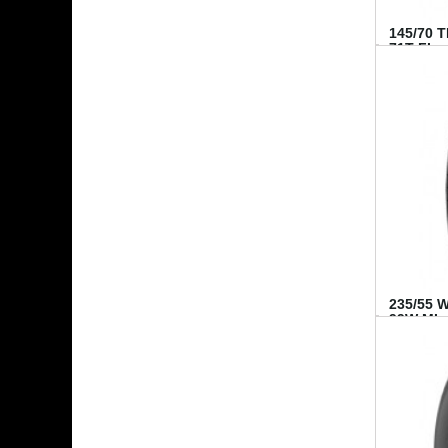
145/70 
71T FI...
235/55 
99W MI..