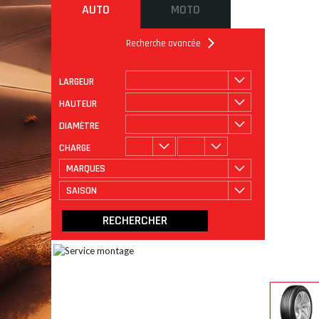
AUTO
MOTO
Recherche avancée
LARGEUR
ROULAGE
CATÉGORIE
HAUTEUR
DIAMÈTRE
CHARGE
MARQUES
SAISON