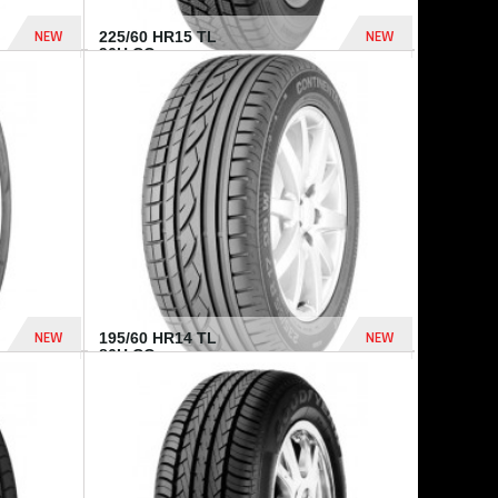
NEW
NEW
225/60 HR15 TL
96H CO...
432 Dhs
1 040 Dhs
NEW
NEW
195/60 HR14 TL
86H CO...
410 Dhs
790 Dhs