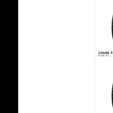
135/80 
70T FI...