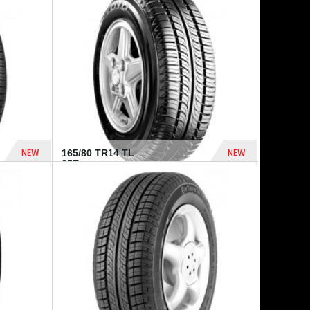
875 Dhs
1 771 Dhs
NEW
NEW
165/80 TR14 TL
85T...
372 Dhs
458 Dhs