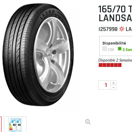
165/70 
LANDSA
I257998
LA
 À PLAT
Disponibilité
72H
2 Se
Disponible 2 Semain