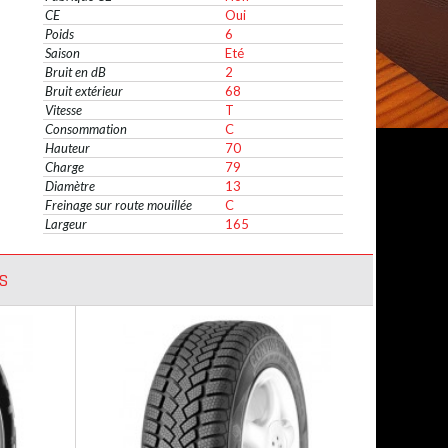
CE
Oui
Poids
6
Saison
Eté
Bruit en dB
2
Bruit extérieur
68
Vitesse
T
Consommation
C
Hauteur
70
Charge
79
Diamètre
13
Freinage sur route mouillée
C
Largeur
165
S