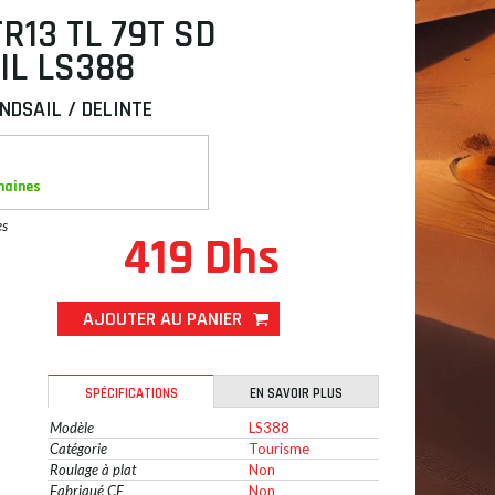
TR13 TL 79T SD
IL LS388
NDSAIL / DELINTE
maines
es
419 Dhs
AJOUTER AU PANIER
SPÉCIFICATIONS
EN SAVOIR PLUS
Modèle
LS388
Catégorie
Tourisme
Roulage à plat
Non
Fabriqué CE
Non