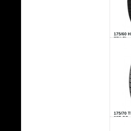
175/60 
77H FI...
175/70 
82T CO..