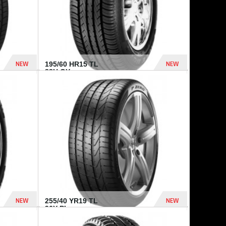
NEW
NEW
195/60 HR15 TL
88H GY...
955 Dhs
521 Dhs
NEW
NEW
255/40 YR19 TL
96Y PI...