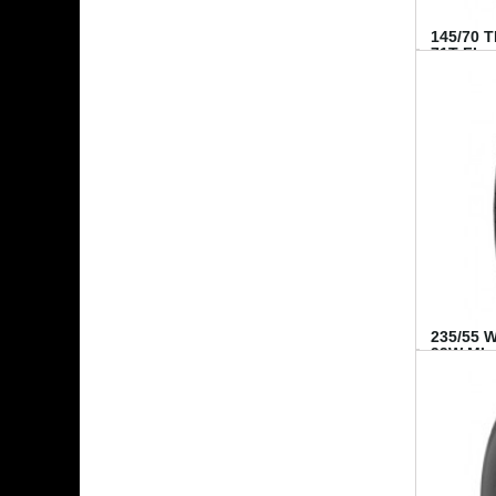
145/70 
71T FI...
235/55 
99W MI..