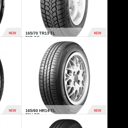
NEW
NEW
165/70 TR13 TL
79T CO...
402 Dhs
364 Dhs
NEW
NEW
165/60 HR14 TL
75H BR...