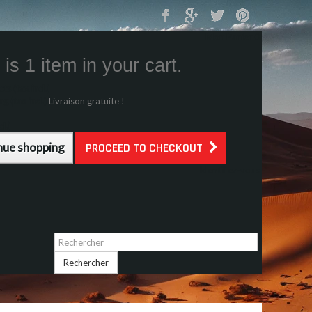
Mon Panier
0
is 1 item in your cart.
s (tax incl.)
g (tax incl.)
Livraison gratuite !
l.)
nue shopping
PROCEED TO CHECKOUT
Identifiez-vous
Rechercher