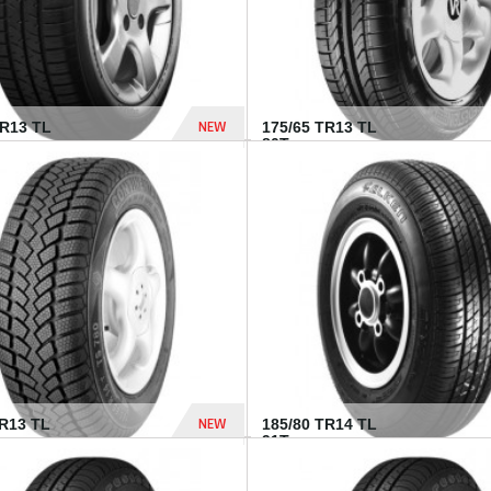
NEW
HR13 TL
175/65 TR13 TL
80T...
394 Dhs
NEW
TR13 TL
185/80 TR14 TL
.
91T...