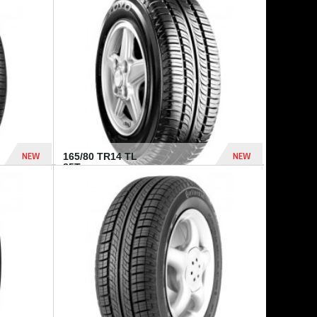
875 Dhs
1 771 Dhs
NEW
NEW
165/80 TR14 TL
85T...
372 Dhs
458 Dhs