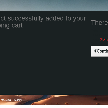
ct successfully added to your
There 
ing cart
Total product
Total shippin
Taxes
0 Dhs
Total (tax inc
Conti
ANDSAIL LS388