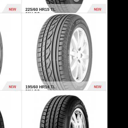
NEW
NEW
225/60 HR15 TL
96H CO...
432 Dhs
1 040 Dhs
NEW
NEW
195/60 HR14 TL
86H CO...
410 Dhs
790 Dhs