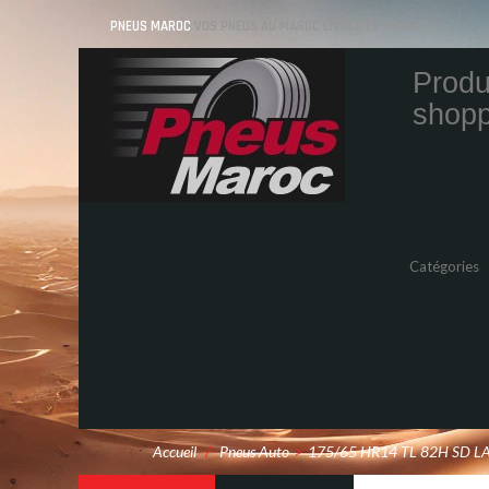
PNEUS MAROC
VOS PNEUS AU MAROC LIVRÉS ET MONTÉS
Produ
shopp
Quantity
Total
Catégories
Pneus Auto
Pneu moto
Promos
Marques
Accueil
/
Pneus Auto
>
175/65 HR14 TL 82H SD L