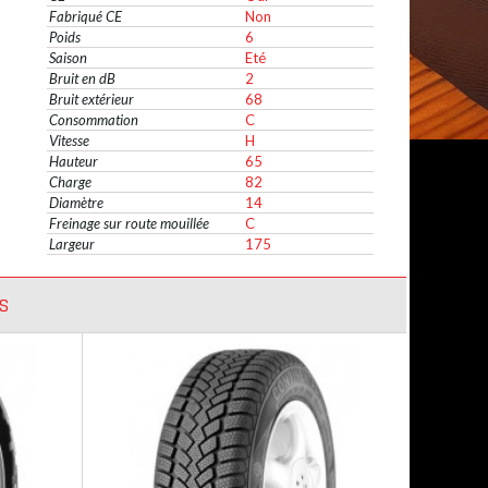
Fabriqué CE
Non
Poids
6
Saison
Eté
Bruit en dB
2
Bruit extérieur
68
Consommation
C
Vitesse
H
Hauteur
65
Charge
82
Diamètre
14
Freinage sur route mouillée
C
Largeur
175
S