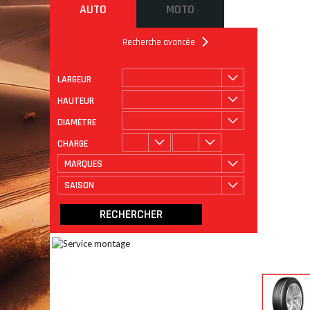
AUTO
MOTO
Recherche avancée
LARGEUR
ROULAGE
CATÉGORIE
HAUTEUR
DIAMÈTRE
CHARGE
MARQUES
SAISON