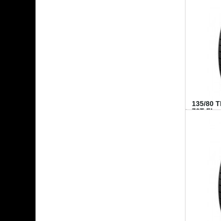
135/80 
70T FI...