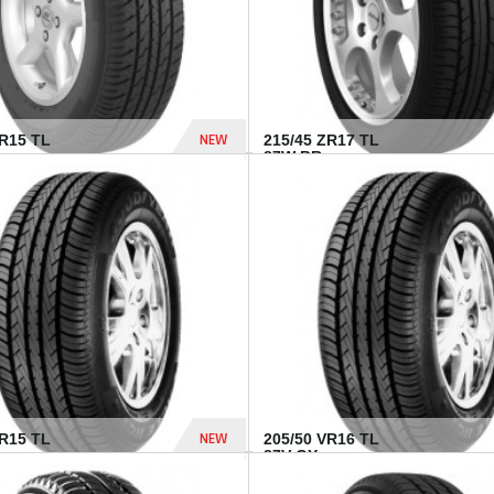
NEW
SR15 TL
215/45 ZR17 TL
.
87W BR...
837 Dhs
NEW
VR15 TL
205/50 VR16 TL
87V GY...