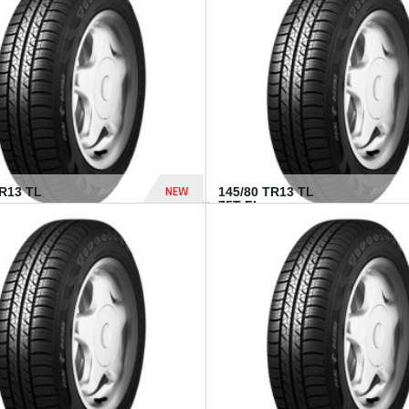
282 Dhs
NEW
TR13 TL
145/80 TR13 TL
75T FI...
307 Dhs