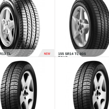
502 Dhs
NEW
TR13 TL
155 SR14 TL 80S
TOYO...
267 Dhs