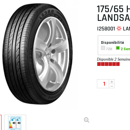
175/65 
LANDSA
I258001
LA
 À PLAT
Disponibilité
72H
2 Se
Disponible 2 Semain