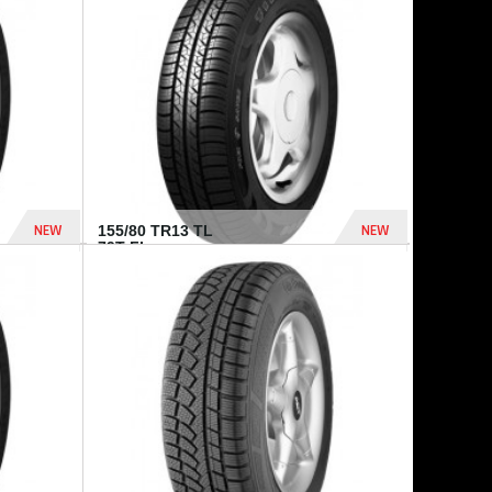
448 Dhs
540 Dhs
NEW
NEW
155/80 TR13 TL
79T FI...
302 Dhs
309 Dhs