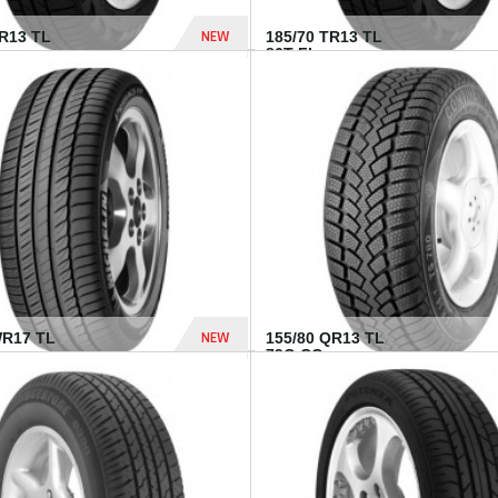
NEW
TR13 TL
185/70 TR13 TL
86T FI...
303 Dhs
NEW
WR17 TL
155/80 QR13 TL
.
79Q CO...
1 182 Dhs