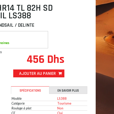
HR14 TL 82H SD
IL LS388
NDSAIL / DELINTE
maines
es
456 Dhs
AJOUTER AU PANIER
SPÉCIFICATIONS
EN SAVOIR PLUS
Modèle
LS388
Catégorie
Tourisme
Roulage à plat
Non
CE
Oui