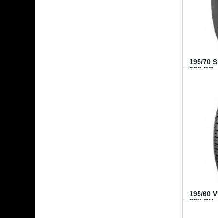
195/70 
92S BR..
195/60 
88V GY...