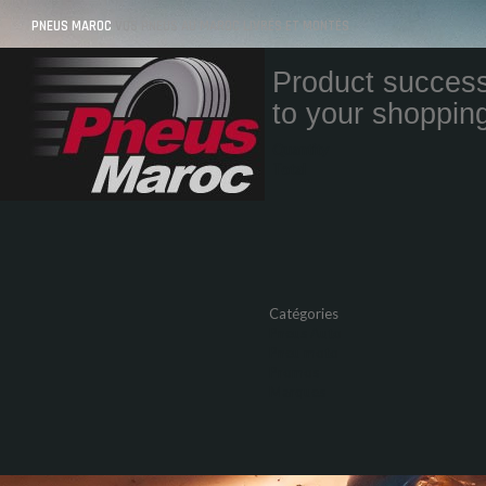
PNEUS MAROC
VOS PNEUS AU MAROC LIVRÉS ET MONTÉS
Product success
to your shopping
Quantity
Total
Catégories
Pneus Auto
Pneu moto
Promos
Marques