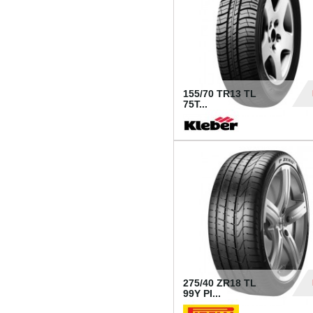
155/70 TR13 TL
75T...
30
275/40 ZR18 TL
99Y PI...