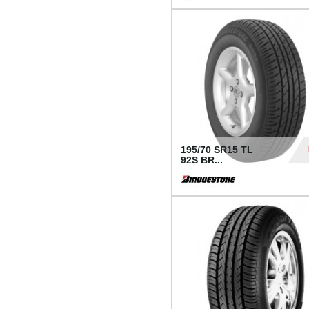
1 18
195/70 SR15 TL
92S BR...
83