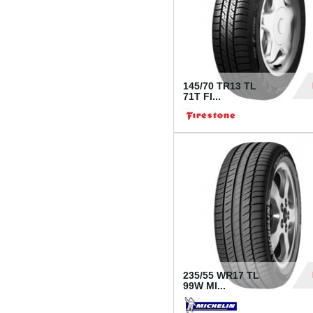
145/70 TR13 TL
71T FI...
30
235/55 WR17 TL
99W MI...