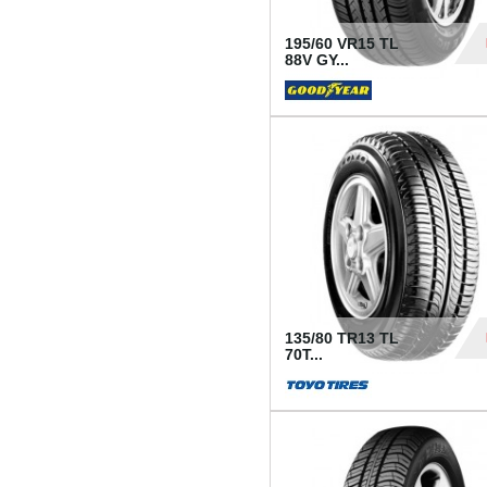
195/60 VR15 TL
88V GY...
50
135/80 TR13 TL
70T...
26