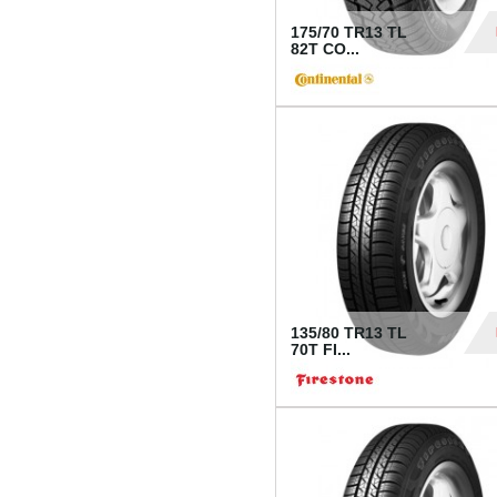
175/70 TR13 TL
82T CO...
28
135/80 TR13 TL
70T FI...
30