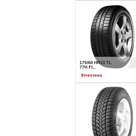
175/60 HR13 TL
77H FI...
39