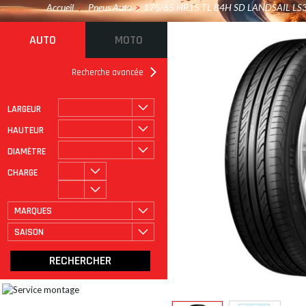
Accueil
/
Pneus Auto
>
175/65 HR15 TL 84H SD LANDSAIL LS
AUTO
MOTO
Recherche avancée
LARGEUR
ROULAGE À PLAT
CATÉGORIE
HAUTEUR
DIAMÈTRE
CHARGE
MARQUES
SAISON