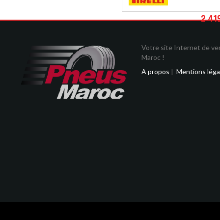
2 41
Votre site Internet de v
Maroc !
A propos
|
Mentions léga