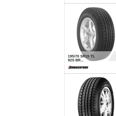
1 18
195/70 SR15 TL
92S BR...
83