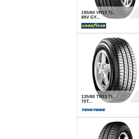
195/60 VR15 TL
88V GY...
50
135/80 TR13 TL
70T...
26