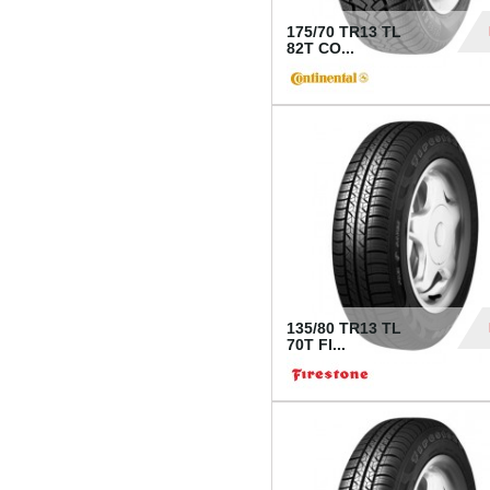
175/70 TR13 TL
82T CO...
28
135/80 TR13 TL
70T FI...
30