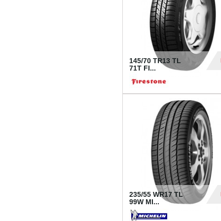
145/70 TR13 TL
71T FI...
30
235/55 WR17 TL
99W MI...