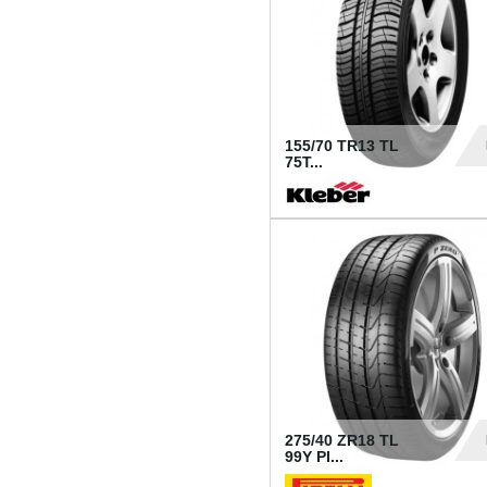
155/70 TR13 TL
75T...
30
275/40 ZR18 TL
99Y PI...