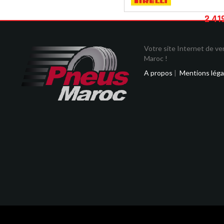
2 41
Votre site Internet de v
Maroc !
A propos
|
Mentions léga