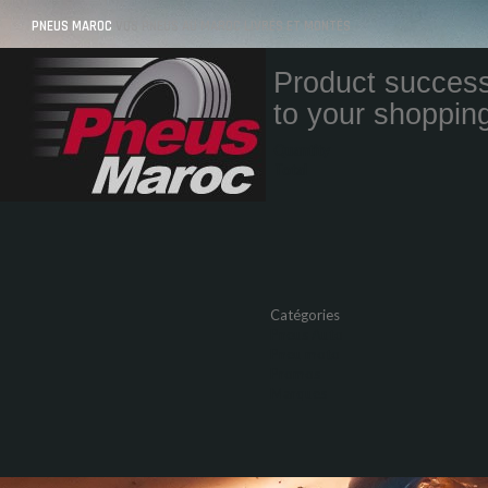
PNEUS MAROC
VOS PNEUS AU MAROC LIVRÉS ET MONTÉS
Product success
to your shopping
Quantity
Total
Catégories
Pneus Auto
Pneu moto
Promos
Marques