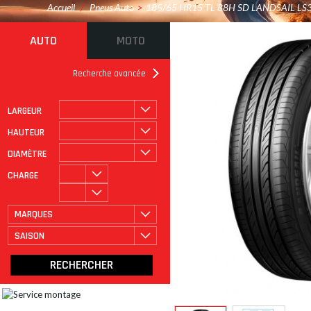
Accueil
/
Pneus Auto
>
185/65 HR15 TL 88H SD LANDSAIL LS
AUTO
MOTO
Recherche avancée
LARGEUR
ROULAGE À PLAT
CATÉGORIE
HAUTEUR
DIAMÈTRE
CHARGE
MARQUES
SAISON