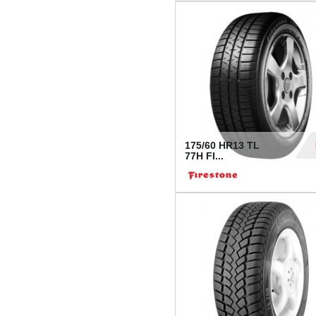
175/60 HR13 TL
77H FI...
39