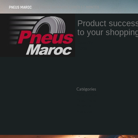
PNEUS MAROC
VOS PNEUS AU MAROC LIVRÉS ET MONTÉS
Product success
to your shopping
Quantity
Total
Catégories
Pneus Auto
Pneu moto
Promos
Marques