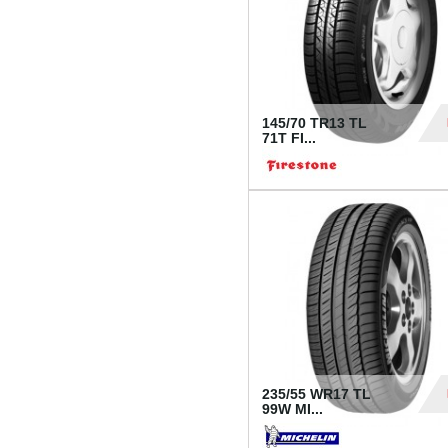
145/70 TR13 TL
71T FI...
30
235/55 WR17 TL
99W MI...