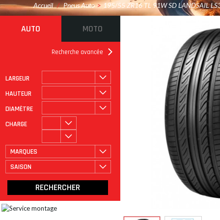
Accueil
/
Pneus Auto
>
195/55 ZR16 TL 91W SD LANDSAIL LS
AUTO
MOTO
Recherche avancée
LARGEUR
ROULAGE À PLAT
CATÉGORIE
HAUTEUR
DIAMÈTRE
CHARGE
MARQUES
SAISON