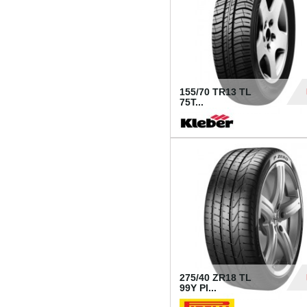
155/70 TR13 TL
75T...
30
275/40 ZR18 TL
99Y PI...