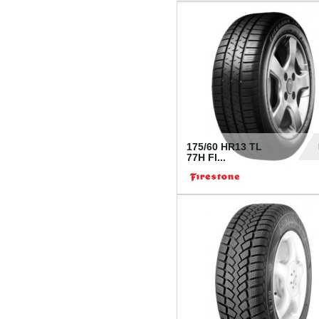
175/60 HR13 TL
77H FI...
39