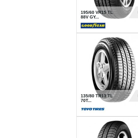
195/60 VR15 TL
88V GY...
50
135/80 TR13 TL
70T...
26