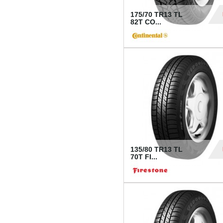
175/70 TR13 TL
82T CO...
28
135/80 TR13 TL
70T FI...
30