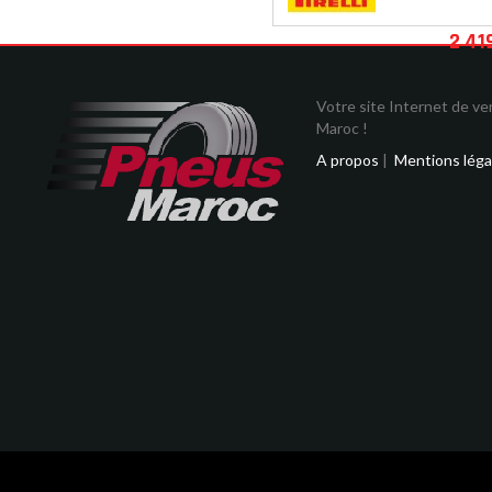
2 41
Votre site Internet de v
Maroc !
A propos
|
Mentions léga