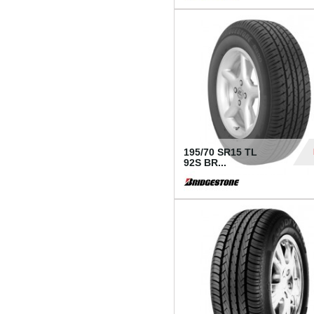
1 18
195/70 SR15 TL
92S BR...
83