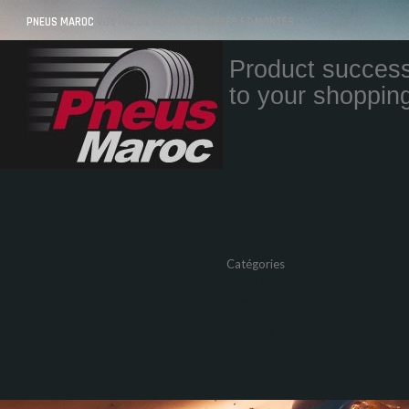
PNEUS MAROC
VOS PNEUS AU MAROC LIVRÉS ET MONTÉS
Product success
to your shopping
Quantity
Total
Catégories
Pneus Auto
Pneu moto
Promos
Marques