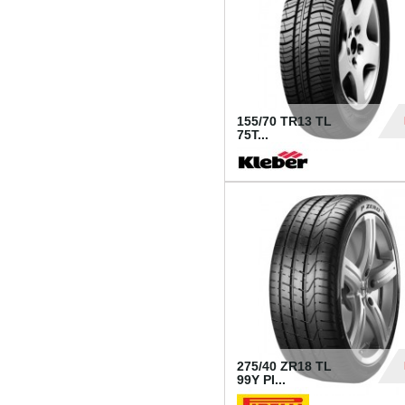
155/70 TR13 TL
75T...
30
275/40 ZR18 TL
99Y PI...