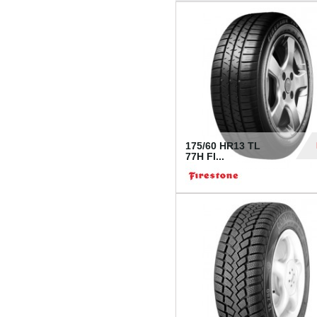
175/60 HR13 TL
77H FI...
39