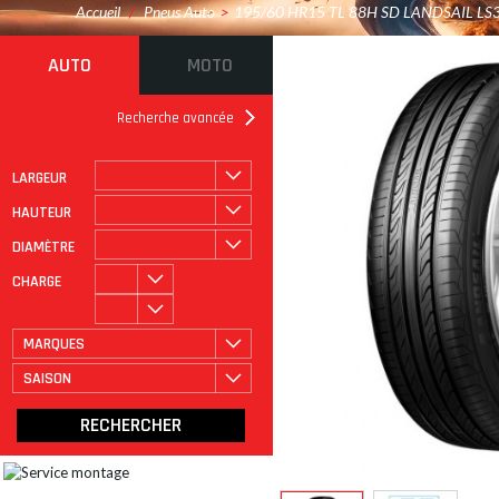
Accueil
/
Pneus Auto
>
195/60 HR15 TL 88H SD LANDSAIL LS
AUTO
MOTO
Recherche avancée
LARGEUR
ROULAGE À PLAT
CATÉGORIE
HAUTEUR
DIAMÈTRE
CHARGE
MARQUES
SAISON