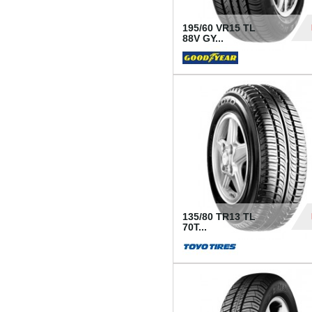
195/60 VR15 TL
88V GY...
50
135/80 TR13 TL
70T...
26