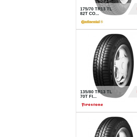
175/70 TR13 TL
82T CO...
28
135/80 TR13 TL
70T FI...
30