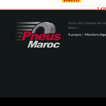
2 41
Votre site Internet de v
Maroc !
A propos
|
Mentions léga