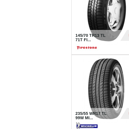
145/70 TR13 TL
71T FI...
30
235/55 WR17 TL
99W MI...