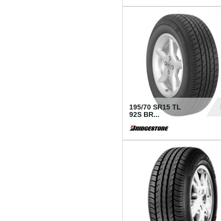
1 18
195/70 SR15 TL
92S BR...
83