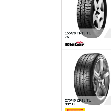
155/70 TR13 TL
75T...
30
275/40 ZR18 TL
99Y PI...