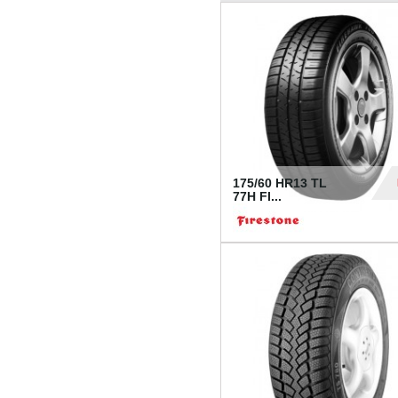
175/60 HR13 TL
77H FI...
39