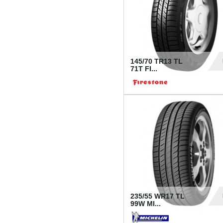
145/70 TR13 TL
71T FI...
30
235/55 WR17 TL
99W MI...