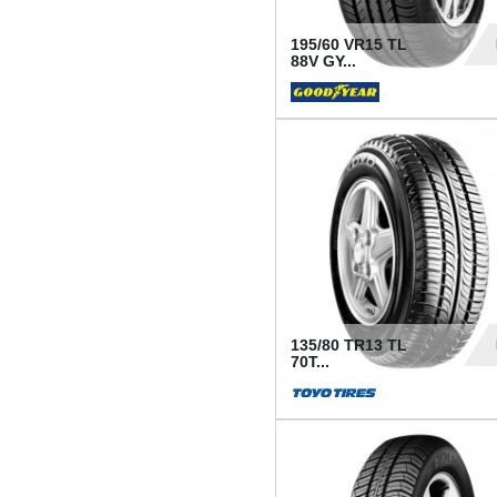
195/60 VR15 TL
88V GY...
50
135/80 TR13 TL
70T...
26