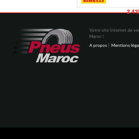
2 41
Votre site Internet de v
Maroc !
A propos
|
Mentions léga