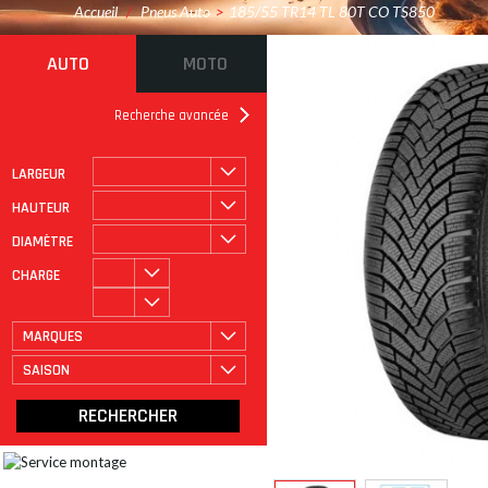
Accueil
/
Pneus Auto
>
185/55 TR14 TL 80T CO TS850
AUTO
MOTO
Recherche avancée
LARGEUR
ROULAGE À PLAT
CATÉGORIE
HAUTEUR
DIAMÈTRE
CHARGE
MARQUES
SAISON