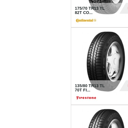
175/70 TR13 TL
82T CO...
28
135/80 TR13 TL
70T FI...
30