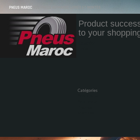
PNEUS MAROC
VOS PNEUS AU MAROC LIVRÉS ET MONTÉS
Product success
to your shopping
Quantity
Total
Catégories
Pneus Auto
Pneu moto
Promos
Marques