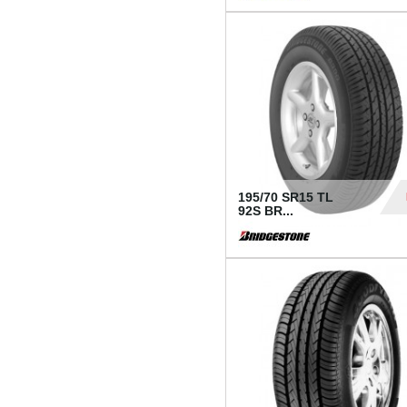
1 18
195/70 SR15 TL
92S BR...
83