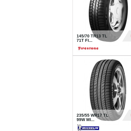
145/70 TR13 TL
71T FI...
30
235/55 WR17 TL
99W MI...