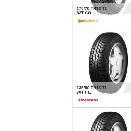
175/70 TR13 TL
82T CO...
28
135/80 TR13 TL
70T FI...
30