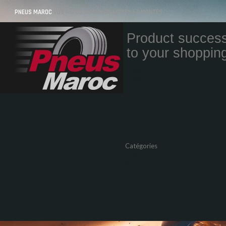
PNEUS MAROC
VOS PNEUS AU MAROC LIVRÉS ET MONTÉS
Product success
to your shopping
Quantity
Total
Catégories
Pneus Auto
Pneu moto
Promos
Marques