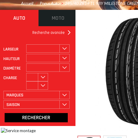
Accueil
/
Pneus Auto
>
245/40 ZR19 TL 98Y MILESTONE GRE
AUTO
MOTO
Recherche avancée
LARGEUR
ROULAGE À PLAT
CATÉGORIE
HAUTEUR
DIAMÈTRE
CHARGE
MARQUES
SAISON