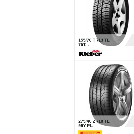
155/70 TR13 TL
75T...
30
275/40 ZR18 TL
99Y PI...