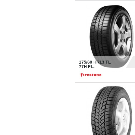
175/60 HR13 TL
77H FI...
39