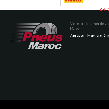
2 41
Votre site Internet de v
Maroc !
A propos
|
Mentions léga