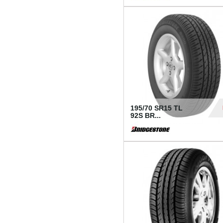
1 18
195/70 SR15 TL
92S BR...
83