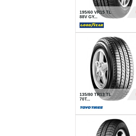
195/60 VR15 TL
88V GY...
50
135/80 TR13 TL
70T...
26