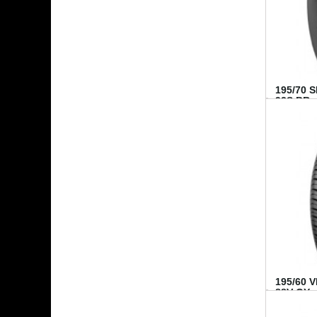
195/70 
92S BR..
195/60 
88V GY...