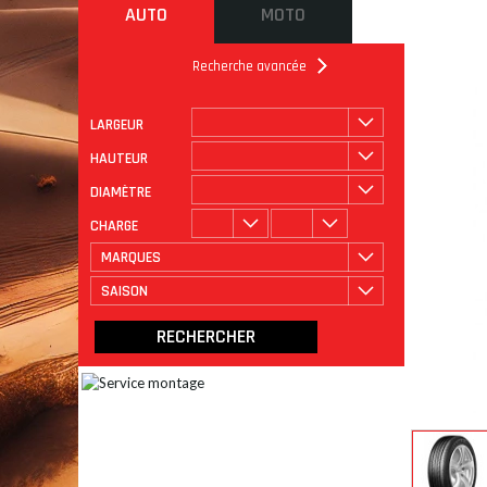
AUTO
MOTO
Recherche avancée
LARGEUR
ROULAGE
CATÉGORIE
HAUTEUR
DIAMÈTRE
CHARGE
MARQUES
SAISON