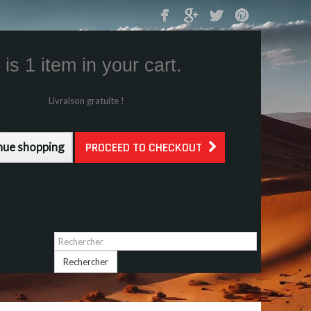
Mon Panier
0
is 1 item in your cart.
s (tax incl.)
g (tax incl.)
Livraison gratuite !
l.)
nue shopping
PROCEED TO CHECKOUT
Identifiez-vous
Rechercher