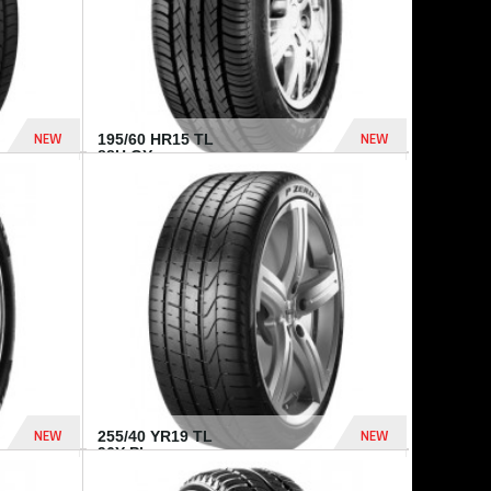
NEW
NEW
195/60 HR15 TL
88H GY...
955 Dhs
521 Dhs
NEW
NEW
255/40 YR19 TL
96Y PI...