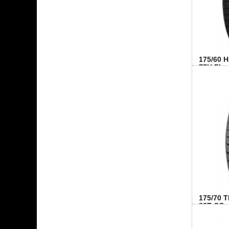
175/60 
77H FI...
175/70 
82T CO..