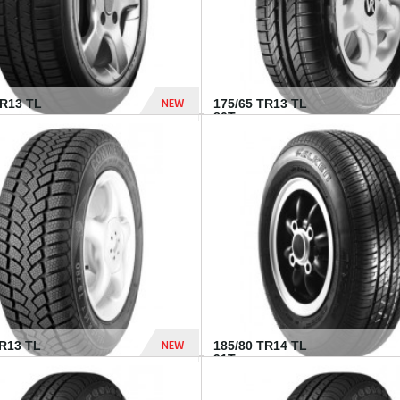
NEW
HR13 TL
175/65 TR13 TL
80T...
394 Dhs
NEW
TR13 TL
185/80 TR14 TL
.
91T...