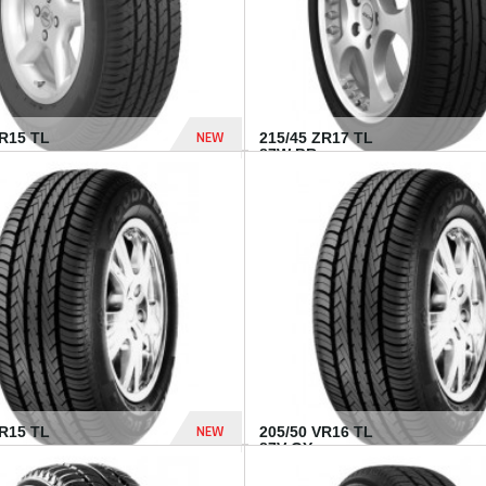
NEW
SR15 TL
215/45 ZR17 TL
.
87W BR...
837 Dhs
NEW
VR15 TL
205/50 VR16 TL
87V GY...