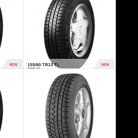
448 Dhs
540 Dhs
NEW
NEW
155/80 TR13 TL
79T FI...
302 Dhs
309 Dhs