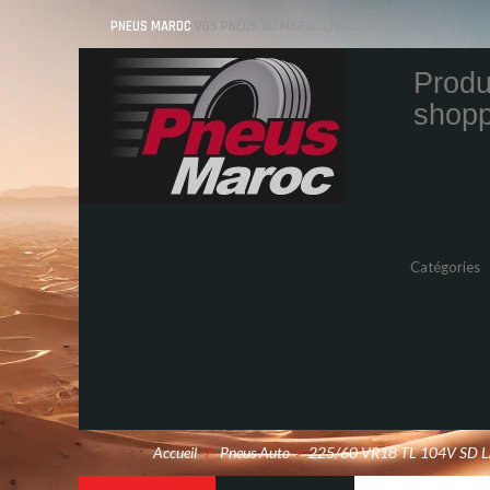
PNEUS MAROC
VOS PNEUS AU MAROC LIVRÉS ET MONTÉS
Produ
shopp
Quantity
Total
Catégories
Pneus Auto
Pneu moto
Promos
Marques
Accueil
/
Pneus Auto
>
225/60 VR18 TL 104V SD 