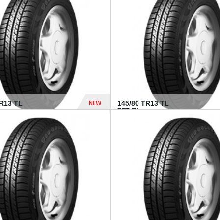
282 Dhs
NEW
TR13 TL
145/80 TR13 TL
75T FI...
307 Dhs