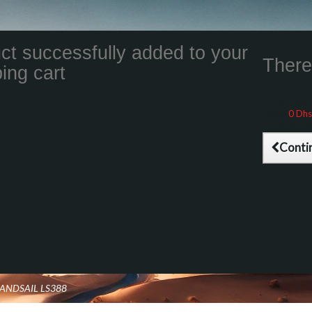
ct successfully added to your
There 
ing cart
Total product
Total shippin
Taxes
0 Dhs
Total (tax inc
Conti
LANDSAIL LS388