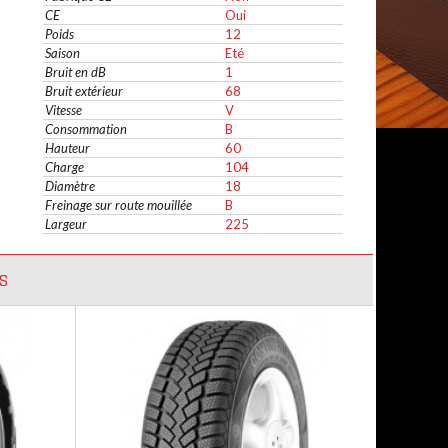
CE
Oui
Poids
12
Saison
Eté
Bruit en dB
1
Bruit extérieur
68
Vitesse
V
Consommation
B
Hauteur
60
Charge
104
Diamètre
18
Freinage sur route mouillée
B
Largeur
225
S