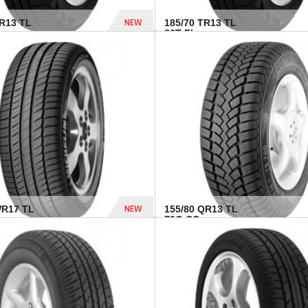
NEW
TR13 TL
185/70 TR13 TL
86T FI...
303 Dhs
NEW
WR17 TL
155/80 QR13 TL
.
79Q CO...
1 182 Dhs