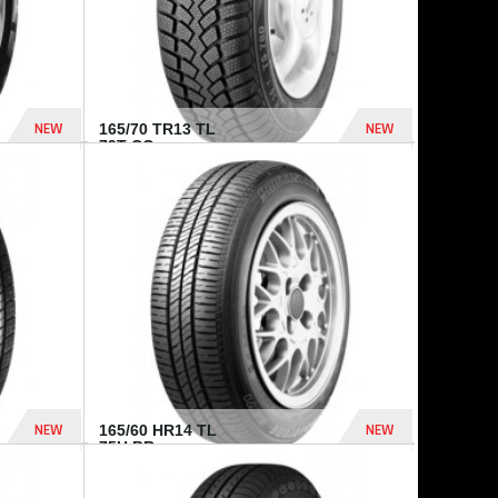
NEW
NEW
165/70 TR13 TL
79T CO...
402 Dhs
364 Dhs
NEW
NEW
165/60 HR14 TL
75H BR...