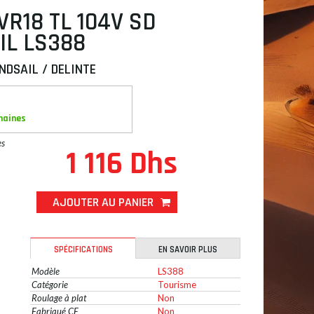
VR18 TL 104V SD
IL LS388
NDSAIL / DELINTE
maines
es
1 116 Dhs
AJOUTER AU PANIER
SPÉCIFICATIONS
EN SAVOIR PLUS
Modèle
LS388
Catégorie
Tourisme
Roulage à plat
Non
Fabriqué CE
Non