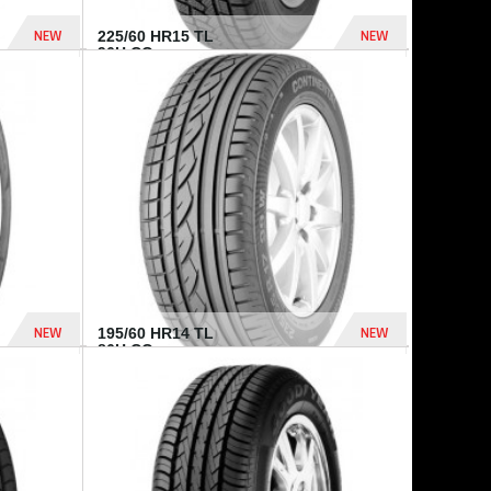
NEW
NEW
225/60 HR15 TL
96H CO...
432 Dhs
1 040 Dhs
NEW
NEW
195/60 HR14 TL
86H CO...
410 Dhs
790 Dhs