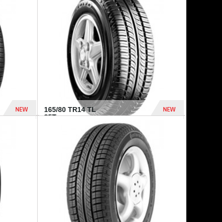
875 Dhs
1 771 Dhs
NEW
NEW
165/80 TR14 TL
85T...
372 Dhs
458 Dhs