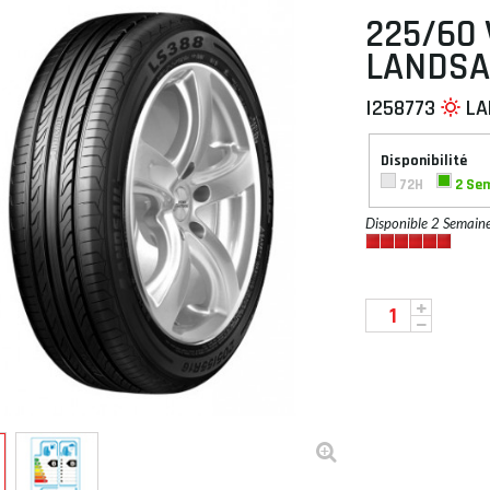
225/60 
LANDSA
I258773
LA
 À PLAT
Disponibilité
72H
2 Se
Disponible 2 Semain