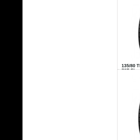
135/80 
70T FI...