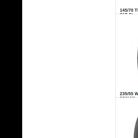
145/70 
71T FI...
235/55 
99W MI..