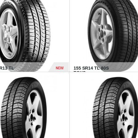
502 Dhs
NEW
TR13 TL
155 SR14 TL 80S
TOYO...
267 Dhs