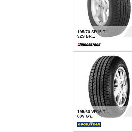
195/70 SR15 TL
92S BR...
83
195/60 VR15 TL
88V GY...