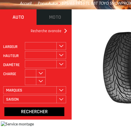
Accueil
/
Pneus Auto
>
175/65 TR15 TL 88T TOYO SNOWPROX
AUTO
MOTO
Recherche avancée
LARGEUR
ROULAGE À PLAT
CATÉGORIE
HAUTEUR
DIAMÈTRE
CHARGE
MARQUES
SAISON