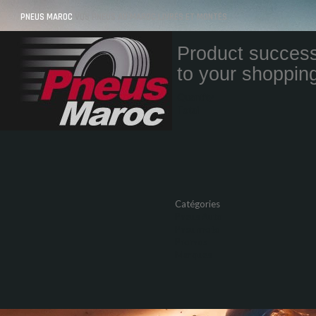
PNEUS MAROC
VOS PNEUS AU MAROC LIVRÉS ET MONTÉS
Product success
to your shopping
Quantity
Total
Catégories
Pneus Auto
Pneu moto
Promos
Marques