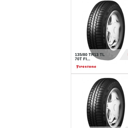
28
135/80 TR13 TL
70T FI...
30