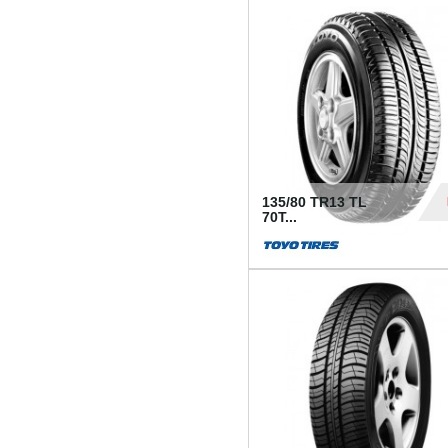
50
135/80 TR13 TL
70T...
26