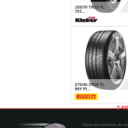
155/70 TR13 TL
75T...
30
275/40 ZR18 TL
99Y PI...
2 41
Votre site Internet de v