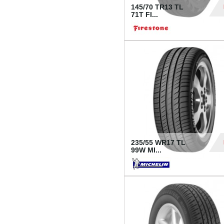
145/70 TR13 TL
71T FI...
30
235/55 WR17 TL
99W MI...
1 18