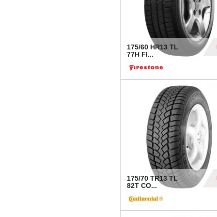
175/60 HR13 TL
77H FI...
39
175/70 TR13 TL
82T CO...