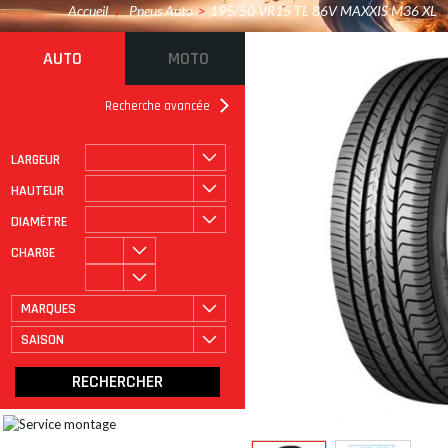
Accueil
/
Pneus Auto
>
195/50 VR15 TL 86V MAXXIS M36 XL
AUTO
MOTO
Recherche avancée
LARGEUR
ROULAGE À PLAT
CATÉGORIE
HAUTEUR
DIAMÈTRE
CHARGE
MARQUES
SAISON