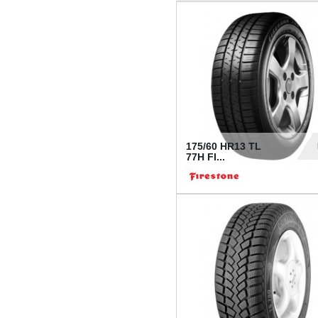
175/60 HR13 TL
77H FI...
39