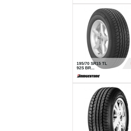
1 18
195/70 SR15 TL
92S BR...
83