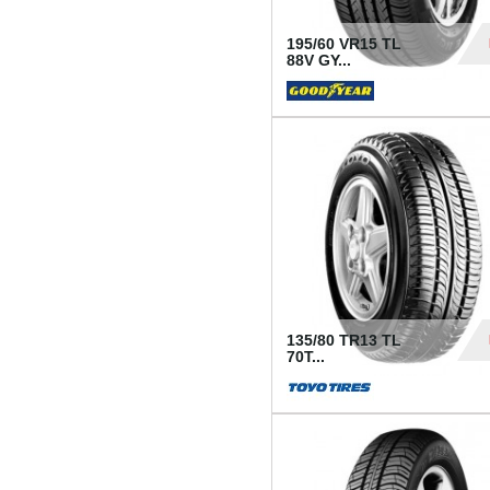
195/60 VR15 TL
88V GY...
50
135/80 TR13 TL
70T...
26