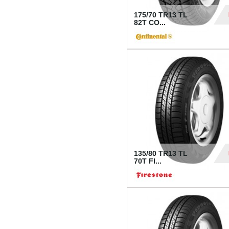
175/70 TR13 TL
82T CO...
28
135/80 TR13 TL
70T FI...
30