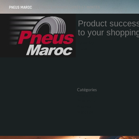
PNEUS MAROC
VOS PNEUS AU MAROC LIVRÉS ET MONTÉS
Product success
to your shopping
Quantity
Total
Catégories
Pneus Auto
Pneu moto
Promos
Marques