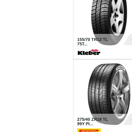
155/70 TR13 TL
75T...
30
275/40 ZR18 TL
99Y PI...