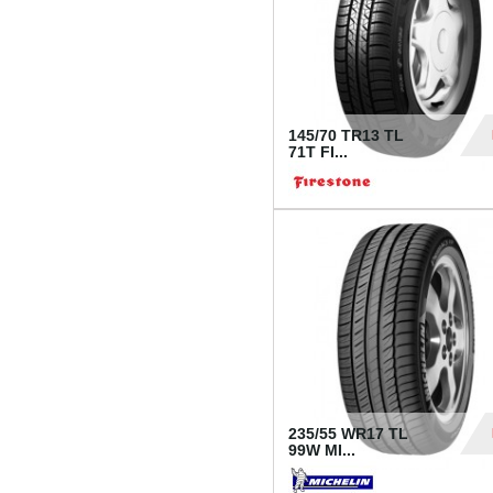
145/70 TR13 TL
71T FI...
30
235/55 WR17 TL
99W MI...