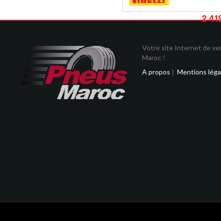
2 41
Votre site Internet de v
Maroc !
A propos
|
Mentions léga