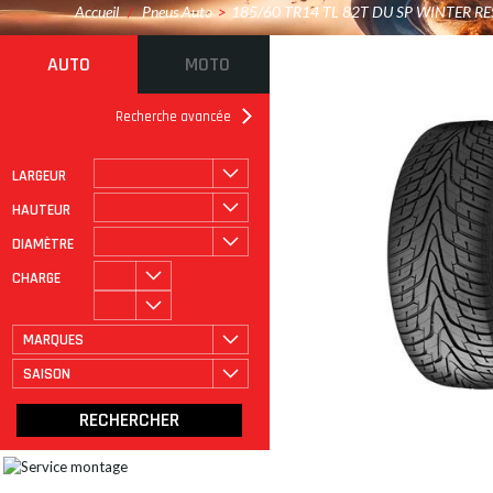
Accueil
/
Pneus Auto
>
185/60 TR14 TL 82T DU SP WINTER R
AUTO
MOTO
Recherche avancée
LARGEUR
ROULAGE À PLAT
CATÉGORIE
HAUTEUR
DIAMÈTRE
CHARGE
MARQUES
SAISON