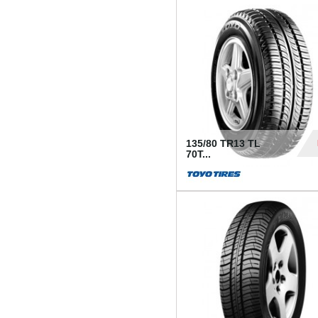
50
135/80 TR13 TL
70T...
26