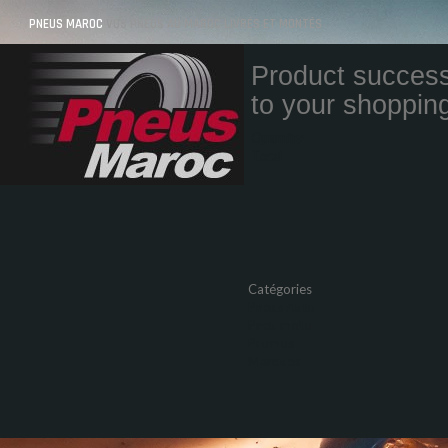
PNEUS MAROC
VOS PNEUS AU MAROC LIVRÉS ET MONTÉS
Product success
to your shopping
Quantity
Total
Catégories
Pneus Auto
Pneu moto
Promos
Marques