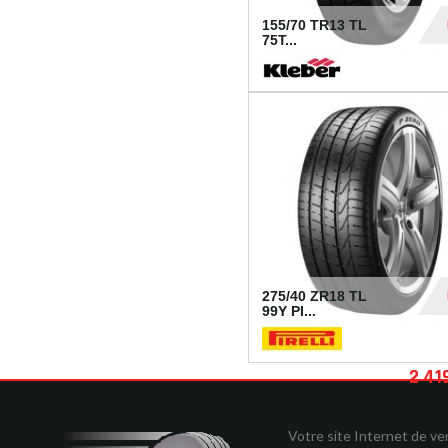
155/70 TR13 TL
75T...
30
275/40 ZR18 TL
99Y PI...
2 41
Votre site Internet de v