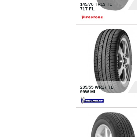
145/70 TR13 TL
71T FI...
30
235/55 WR17 TL
99W MI...
1 18