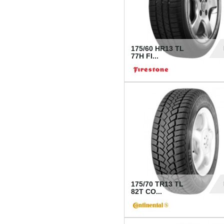
175/60 HR13 TL
77H FI...
39
175/70 TR13 TL
82T CO...