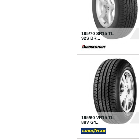
195/70 SR15 TL
92S BR...
83
195/60 VR15 TL
88V GY...