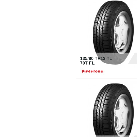
28
135/80 TR13 TL
70T FI...
30