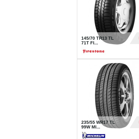
145/70 TR13 TL
71T FI...
30
235/55 WR17 TL
99W MI...