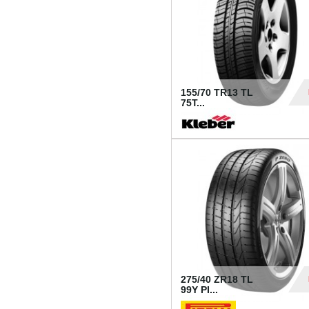
155/70 TR13 TL
75T...
30
275/40 ZR18 TL
99Y PI...