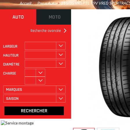
Accueil
/
Pneus Auto
>
215/35 VR17 TL 79V VRED SPORTRAC
AUTO
MOTO
Recherche avancée
LARGEUR
ROULAGE À PLAT
CATÉGORIE
HAUTEUR
DIAMÈTRE
CHARGE
MARQUES
SAISON