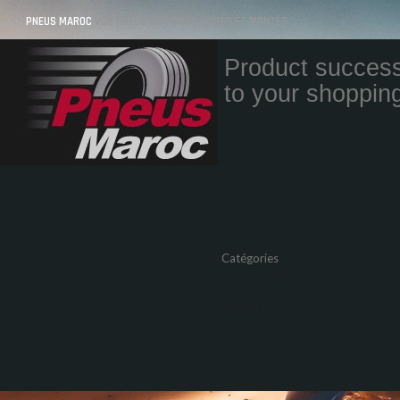
PNEUS MAROC
VOS PNEUS AU MAROC LIVRÉS ET MONTÉS
Product success
to your shopping
Quantity
Total
Catégories
Pneus Auto
Pneu moto
Promos
Marques