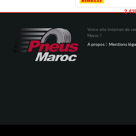
2 41
Votre site Internet de v
Maroc !
A propos
|
Mentions léga