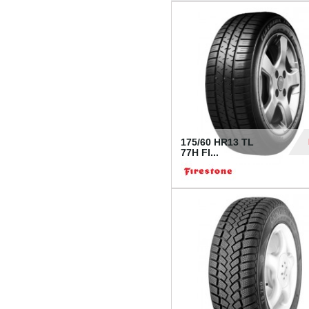
175/60 HR13 TL
77H FI...
39