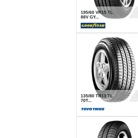
195/60 VR15 TL
88V GY...
50
135/80 TR13 TL
70T...
26