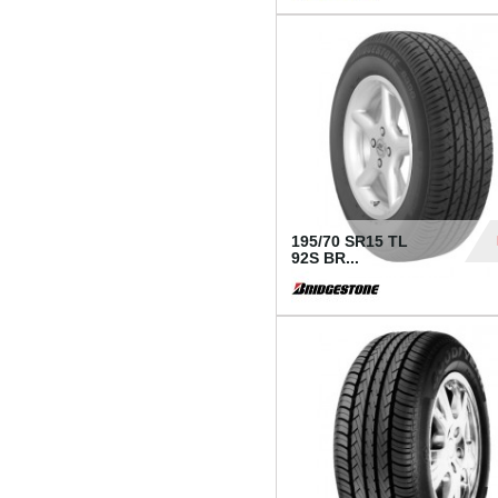
1 18
195/70 SR15 TL
92S BR...
83