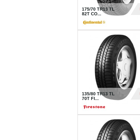
175/70 TR13 TL
82T CO...
28
135/80 TR13 TL
70T FI...
30