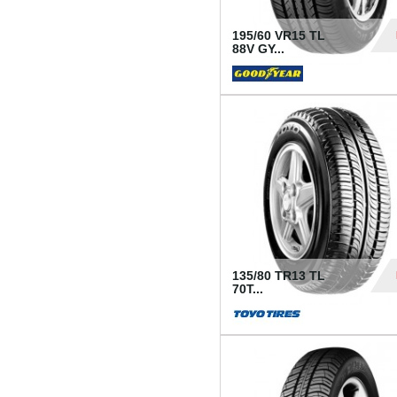
195/60 VR15 TL
88V GY...
50
135/80 TR13 TL
70T...
26