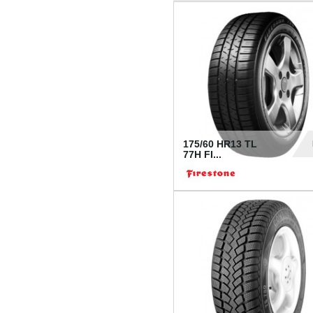
175/60 HR13 TL
77H FI...
39