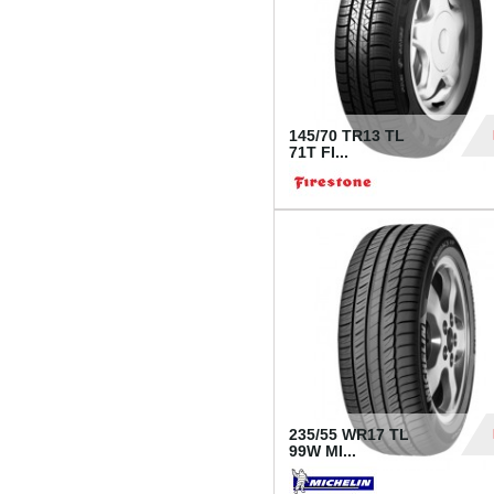
145/70 TR13 TL
71T FI...
30
235/55 WR17 TL
99W MI...