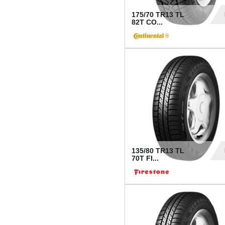
175/70 TR13 TL
82T CO...
28
135/80 TR13 TL
70T FI...
30