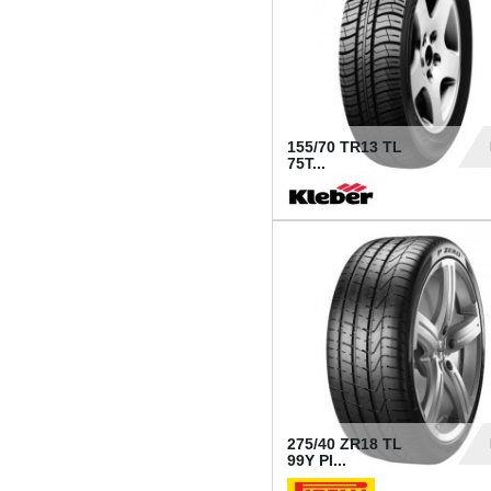
155/70 TR13 TL
75T...
30
275/40 ZR18 TL
99Y PI...