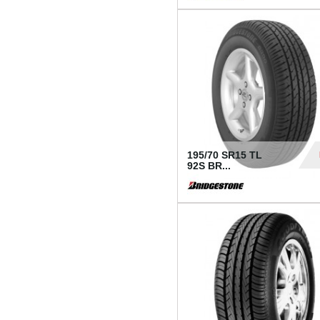
1 18
195/70 SR15 TL
92S BR...
83