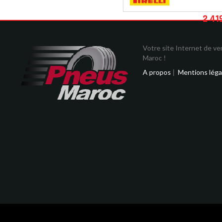
2 41
Votre site Internet de v
Maroc !
A propos
|
Mentions léga