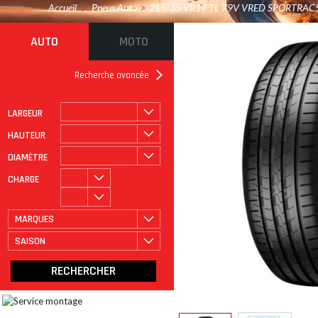
Accueil
/
Pneus Auto
>
215/35 VR17 TL 79V VRED SPORTRAC
AUTO
MOTO
Recherche avancée
LARGEUR
ROULAGE À PLAT
CATÉGORIE
HAUTEUR
DIAMÈTRE
CHARGE
MARQUES
SAISON