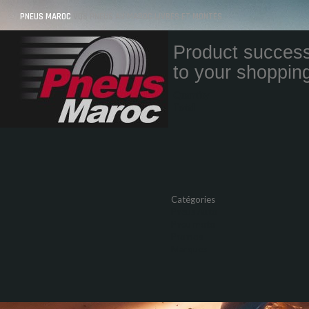
PNEUS MAROC
VOS PNEUS AU MAROC LIVRÉS ET MONTÉS
Product success
to your shopping
Quantity
Total
Catégories
Pneus Auto
Pneu moto
Promos
Marques