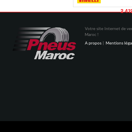
2 41
Votre site Internet de v
Maroc !
A propos
|
Mentions léga