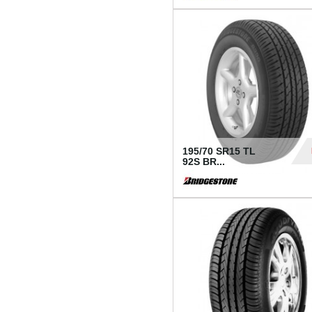
1 18
195/70 SR15 TL
92S BR...
83