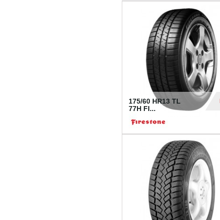
175/60 HR13 TL
77H FI...
39