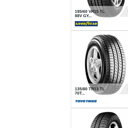
195/60 VR15 TL
88V GY...
50
135/80 TR13 TL
70T...
26