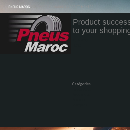
PNEUS MAROC
VOS PNEUS AU MAROC LIVRÉS ET MONTÉS
Product success
to your shopping
Quantity
Total
Catégories
Pneus Auto
Pneu moto
Promos
Marques