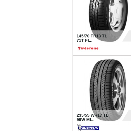
145/70 TR13 TL
71T FI...
30
235/55 WR17 TL
99W MI...