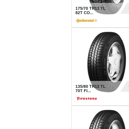
175/70 TR13 TL
82T CO...
28
135/80 TR13 TL
70T FI...
30