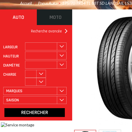
Accueil
/
Pneus Auto
>
175/70 TR14 TL 88T SD LANDSAIL LS3
AUTO
MOTO
Recherche avancée
LARGEUR
ROULAGE À PLAT
CATÉGORIE
HAUTEUR
DIAMÈTRE
CHARGE
MARQUES
SAISON