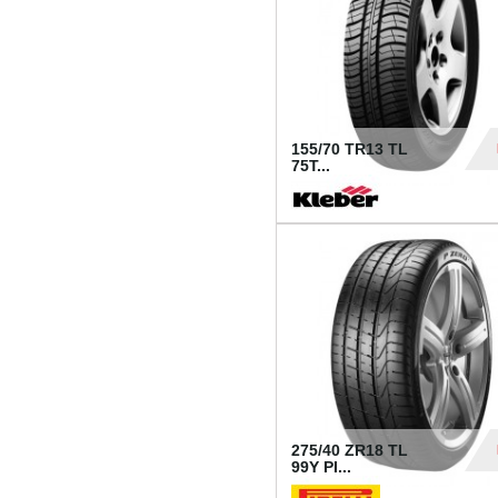
155/70 TR13 TL
75T...
30
275/40 ZR18 TL
99Y PI...