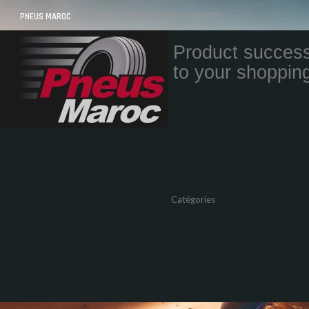
PNEUS MAROC
VOS PNEUS AU MAROC LIVRÉS ET MONTÉS
Product success
to your shopping
Quantity
Total
Catégories
Pneus Auto
Pneu moto
Promos
Marques