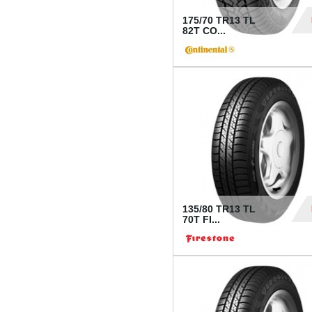
175/70 TR13 TL
82T CO...
28
135/80 TR13 TL
70T FI...
30