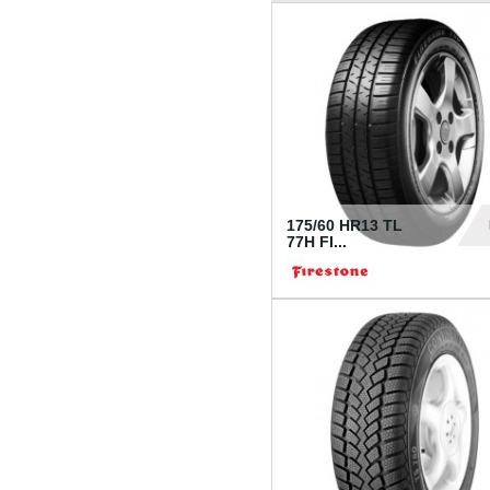
175/60 HR13 TL
77H FI...
39