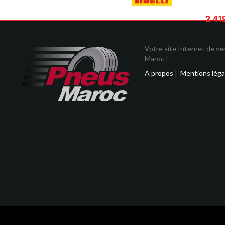
2 41
Votre site Internet de v
Maroc !
A propos
|
Mentions léga