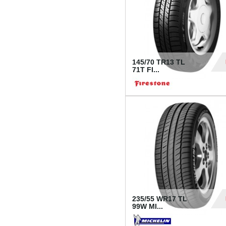
145/70 TR13 TL
71T FI...
30
235/55 WR17 TL
99W MI...