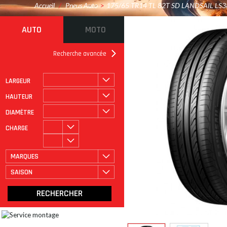
Accueil
/
Pneus Auto
>
175/65 TR14 TL 82T SD LANDSAIL LS3
AUTO
MOTO
Recherche avancée
LARGEUR
ROULAGE À PLAT
CATÉGORIE
HAUTEUR
DIAMÈTRE
CHARGE
MARQUES
SAISON