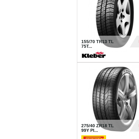
155/70 TR13 TL
75T...
30
275/40 ZR18 TL
99Y PI...