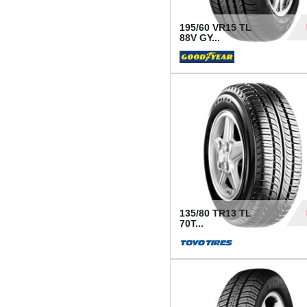
195/60 VR15 TL
88V GY...
50
135/80 TR13 TL
70T...
26