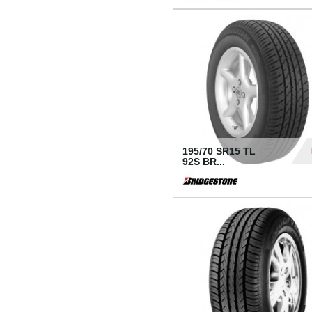
1 18
195/70 SR15 TL
92S BR...
83