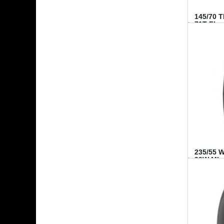
145/70 
71T FI...
235/55 
99W MI..