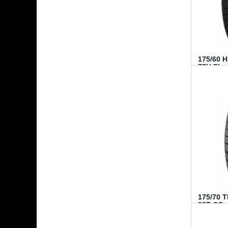
175/60 
77H FI...
175/70 
82T CO..