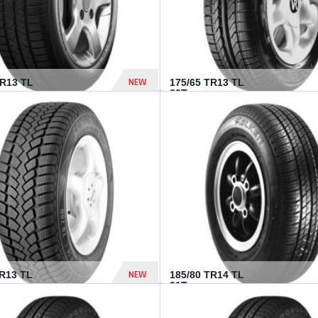
NEW
HR13 TL
175/65 TR13 TL
80T...
394 Dhs
NEW
TR13 TL
185/80 TR14 TL
.
91T...