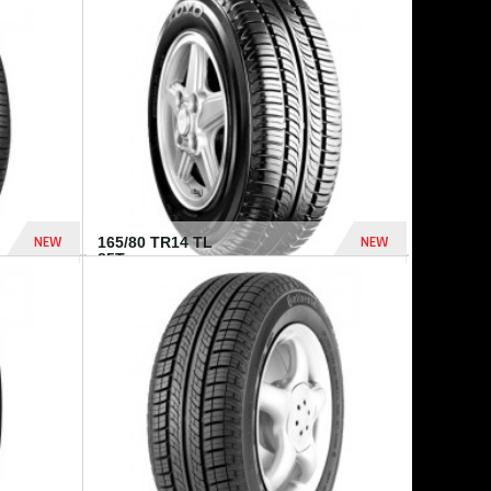
875 Dhs
1 771 Dhs
NEW
NEW
165/80 TR14 TL
85T...
372 Dhs
458 Dhs