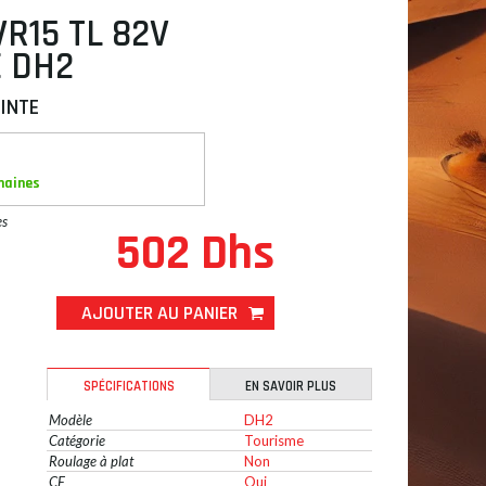
VR15 TL 82V
E DH2
INTE
maines
es
502 Dhs
AJOUTER AU PANIER
SPÉCIFICATIONS
EN SAVOIR PLUS
Modèle
DH2
Catégorie
Tourisme
Roulage à plat
Non
CE
Oui