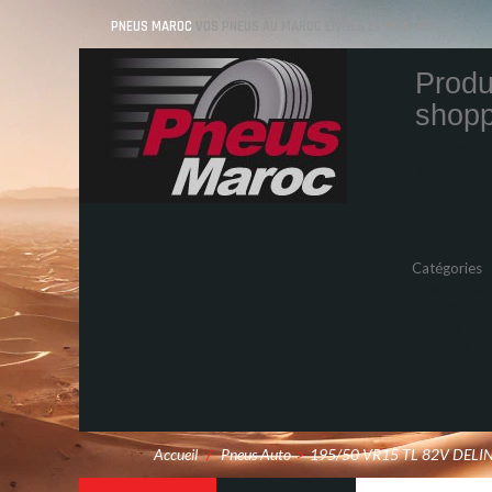
PNEUS MAROC
VOS PNEUS AU MAROC LIVRÉS ET MONTÉS
Produ
shopp
Quantity
Total
Catégories
Pneus Auto
Pneu moto
Promos
Marques
Accueil
/
Pneus Auto
>
195/50 VR15 TL 82V DELI