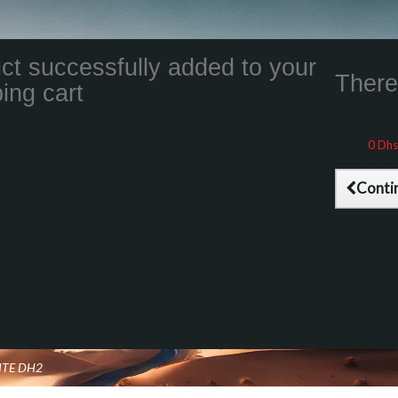
ct successfully added to your
There 
ing cart
Total product
Total shippin
Taxes
0 Dhs
Total (tax inc
Conti
NTE DH2