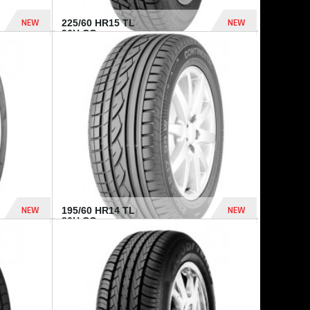
NEW
NEW
225/60 HR15 TL
96H CO...
432 Dhs
1 040 Dhs
NEW
NEW
195/60 HR14 TL
86H CO...
410 Dhs
790 Dhs