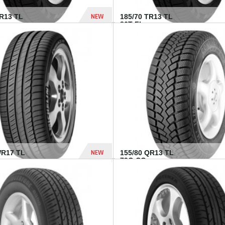
NEW
TR13 TL
185/70 TR13 TL
86T FI...
303 Dhs
NEW
WR17 TL
155/80 QR13 TL
.
79Q CO...
1 182 Dhs