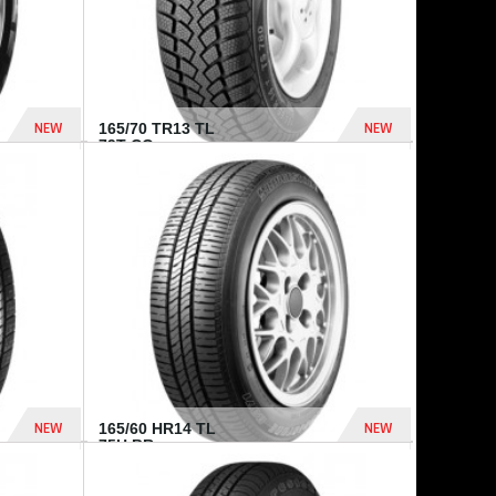
NEW
NEW
165/70 TR13 TL
79T CO...
402 Dhs
364 Dhs
NEW
NEW
165/60 HR14 TL
75H BR...