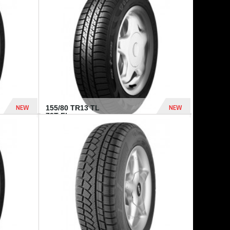
448 Dhs
540 Dhs
NEW
NEW
155/80 TR13 TL
79T FI...
302 Dhs
309 Dhs