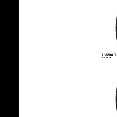
135/80 
70T FI...