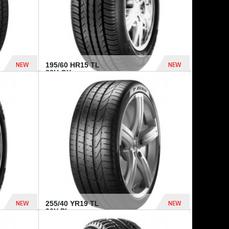
NEW
NEW
195/60 HR15 TL
88H GY...
955 Dhs
521 Dhs
NEW
NEW
255/40 YR19 TL
96Y PI...