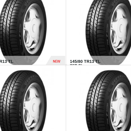
282 Dhs
NEW
TR13 TL
145/80 TR13 TL
75T FI...
307 Dhs