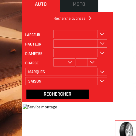
AUTO
MOTO
Recherche avancée
LARGEUR
ROULAGE
CATÉGORIE
HAUTEUR
DIAMÈTRE
CHARGE
MARQUES
SAISON