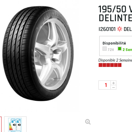
195/50 
DELINT
I260101
DEL
 À PLAT
Disponibilité
72H
2 Se
Disponible 2 Semain