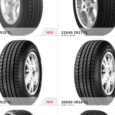
NEW
SR15 TL
215/45 ZR17 TL
.
87W BR...
837 Dhs
NEW
VR15 TL
205/50 VR16 TL
87V GY...