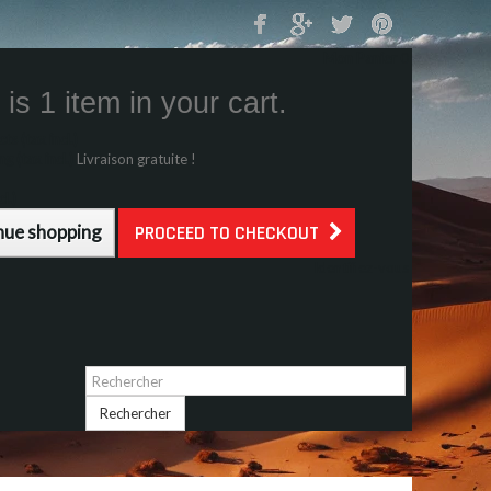
Mon Panier
0
is 1 item in your cart.
s (tax incl.)
g (tax incl.)
Livraison gratuite !
l.)
nue shopping
PROCEED TO CHECKOUT
Identifiez-vous
Rechercher