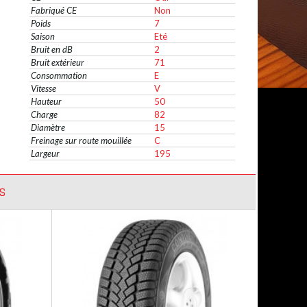
Fabriqué CE
Non
Poids
7
Saison
Eté
Bruit en dB
2
Bruit extérieur
71
Consommation
E
Vitesse
V
Hauteur
50
Charge
82
Diamètre
15
Freinage sur route mouillée
C
Largeur
195
S