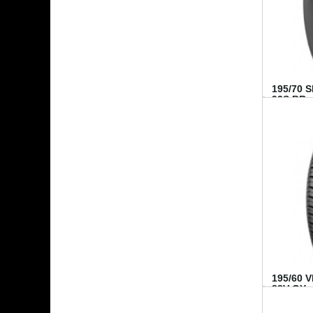
195/70 
92S BR..
195/60 
88V GY...