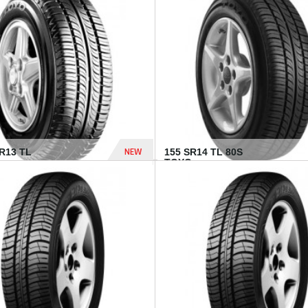
502 Dhs
NEW
TR13 TL
155 SR14 TL 80S
TOYO...
267 Dhs