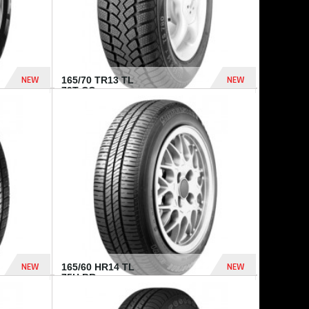
NEW
NEW
165/70 TR13 TL
79T CO...
402 Dhs
364 Dhs
NEW
NEW
165/60 HR14 TL
75H BR...