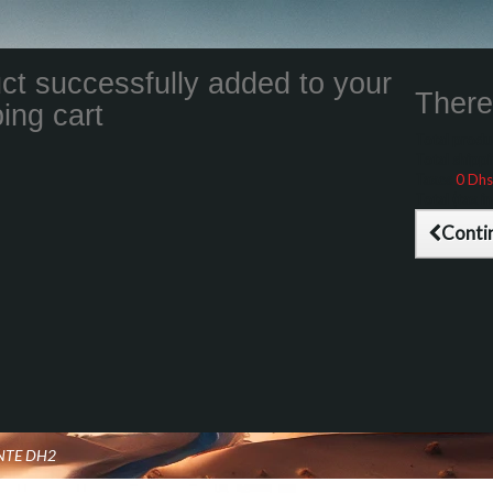
ct successfully added to your
There 
ing cart
Total product
Total shippin
Taxes
0 Dhs
Total (tax inc
Conti
INTE DH2