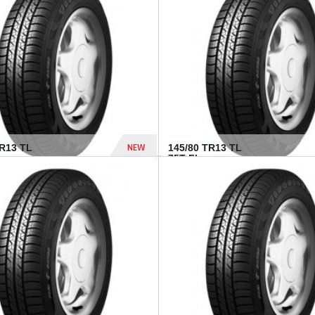
282 Dhs
NEW
TR13 TL
145/80 TR13 TL
75T FI...
307 Dhs