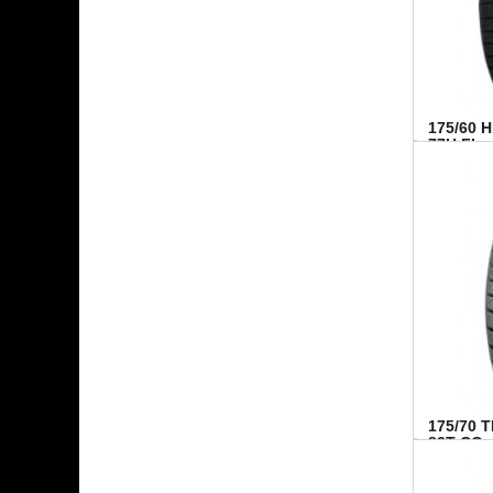
175/60 
77H FI...
175/70 
82T CO..