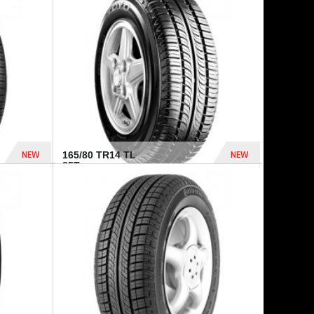
875 Dhs
1 771 Dhs
NEW
NEW
165/80 TR14 TL
85T...
372 Dhs
458 Dhs