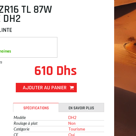
ZR16 TL 87W
E DH2
LINTE
maines
es
610 Dhs
AJOUTER AU PANIER
SPÉCIFICATIONS
EN SAVOIR PLUS
Modèle
DH2
Roulage à plat
Non
Catégorie
Tourisme
CE
Oui