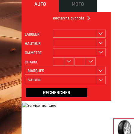
AUTO
MOTO
Recherche avancée
LARGEUR
ROULAGE
CATÉGORIE
HAUTEUR
DIAMÈTRE
CHARGE
MARQUES
SAISON