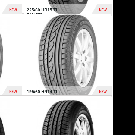
NEW
NEW
225/60 HR15 TL
96H CO...
432 Dhs
1 040 Dhs
NEW
NEW
195/60 HR14 TL
86H CO...
410 Dhs
790 Dhs