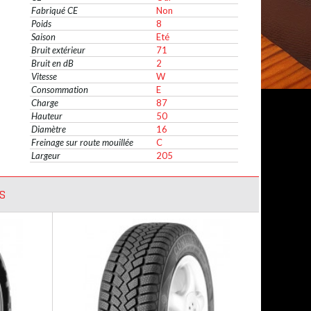
Fabriqué CE
Non
Poids
8
Saison
Eté
Bruit extérieur
71
Bruit en dB
2
Vitesse
W
Consommation
E
Charge
87
Hauteur
50
Diamètre
16
Freinage sur route mouillée
C
Largeur
205
S