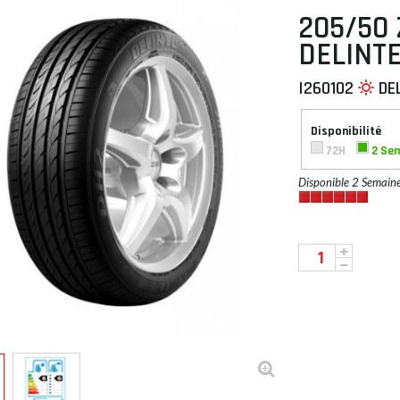
205/50 
DELINT
I260102
DE
 À PLAT
Disponibilité
72H
2 Se
Disponible 2 Semain