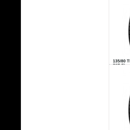
135/80 
70T FI...