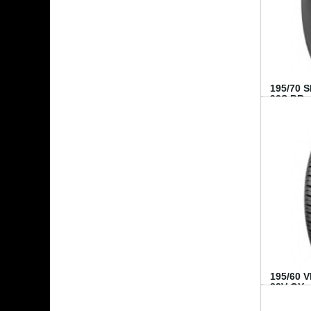
195/70 
92S BR..
195/60 
88V GY...