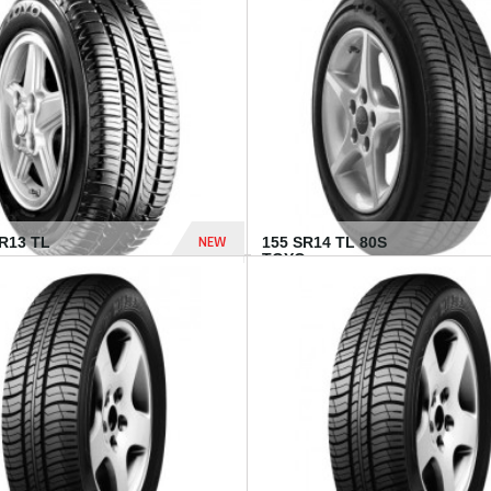
502 Dhs
NEW
TR13 TL
155 SR14 TL 80S
TOYO...
267 Dhs