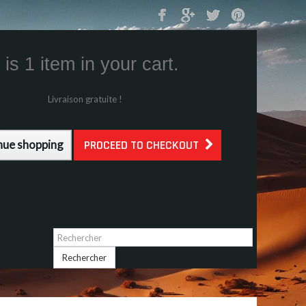
Mon Panier
0
is 1 item in your cart.
s (tax incl.)
g (tax incl.)
Livraison gratuite !
l.)
nue shopping
PROCEED TO CHECKOUT
Identifiez-vous
Rechercher