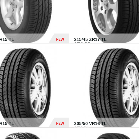
NEW
SR15 TL
215/45 ZR17 TL
.
87W BR...
837 Dhs
NEW
VR15 TL
205/50 VR16 TL
87V GY...