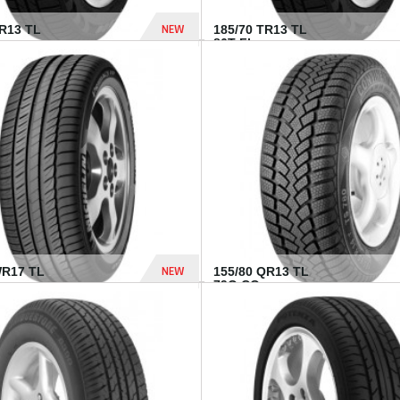
NEW
TR13 TL
185/70 TR13 TL
86T FI...
303 Dhs
NEW
WR17 TL
155/80 QR13 TL
.
79Q CO...
1 182 Dhs