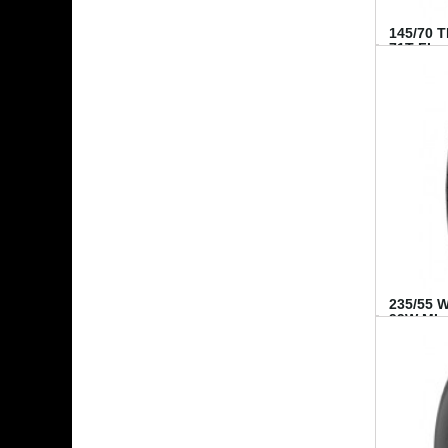
145/70 
71T FI...
235/55 
99W MI..