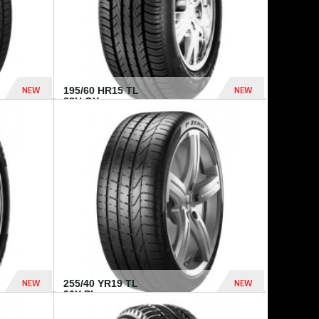
NEW
NEW
195/60 HR15 TL
88H GY...
955 Dhs
521 Dhs
NEW
NEW
255/40 YR19 TL
96Y PI...