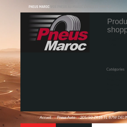
PNEUS MAROC
VOS PNEUS AU MAROC LIVRÉS ET MONTÉS
Produ
shopp
Quantity
Total
Catégories
Pneus Auto
Pneu moto
Promos
Marques
Accueil
/
Pneus Auto
>
205/50 ZR16 TL 87W DEL