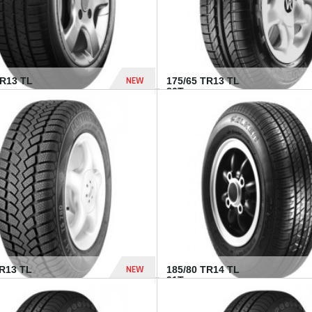
NEW
HR13 TL
175/65 TR13 TL
80T...
394 Dhs
NEW
TR13 TL
185/80 TR14 TL
.
91T...