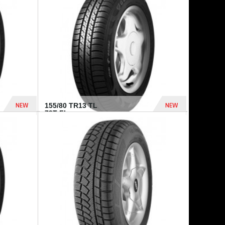
448 Dhs
540 Dhs
NEW
NEW
155/80 TR13 TL
79T FI...
302 Dhs
309 Dhs