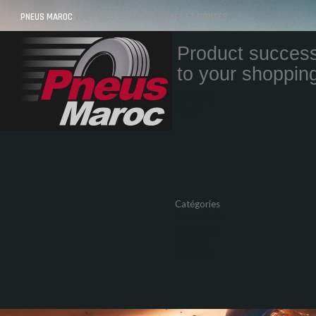
PNEUS MAROC
VOS PNEUS AU MAROC LIVRÉS ET MONTÉS
Product success
to your shopping
Quantity
Total
Catégories
Pneus Auto
Pneu moto
Promos
Marques