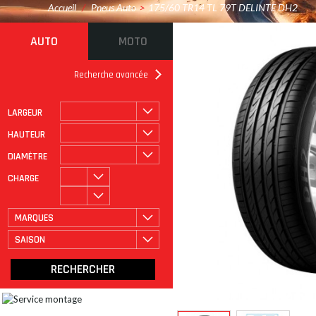
Accueil
/
Pneus Auto
>
175/60 TR14 TL 79T DELINTE DH2
AUTO
MOTO
Recherche avancée
LARGEUR
ROULAGE À PLAT
CATÉGORIE
HAUTEUR
DIAMÈTRE
CHARGE
MARQUES
SAISON