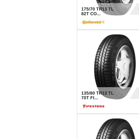
175/70 TR13 TL
82T CO...
28
135/80 TR13 TL
70T FI...
30