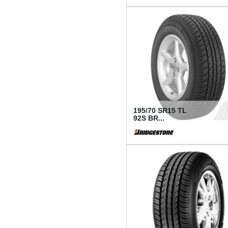
1 18
195/70 SR15 TL
92S BR...
83