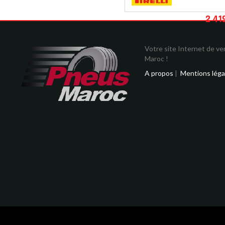
2 41
Votre site Internet de v
Maroc !
A propos
|
Mentions léga