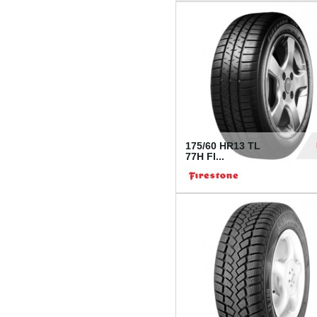
175/60 HR13 TL
77H FI...
39