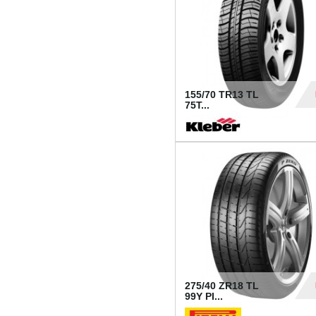
155/70 TR13 TL
75T...
30
275/40 ZR18 TL
99Y PI...