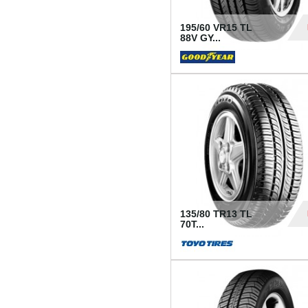
195/60 VR15 TL
88V GY...
50
135/80 TR13 TL
70T...
26