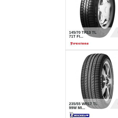
145/70 TR13 TL
71T FI...
30
235/55 WR17 TL
99W MI...