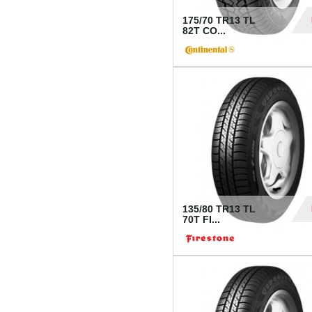
175/70 TR13 TL
82T CO...
28
135/80 TR13 TL
70T FI...
30