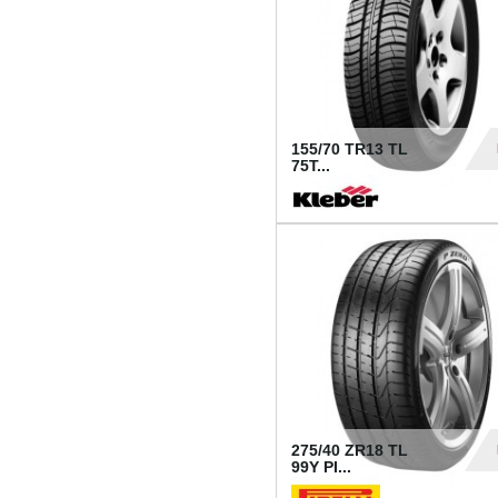
155/70 TR13 TL
75T...
30
275/40 ZR18 TL
99Y PI...