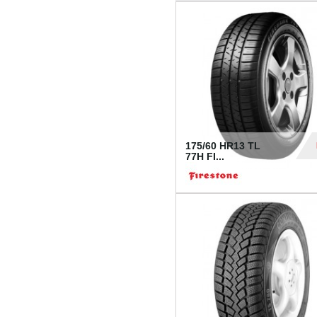
175/60 HR13 TL
77H FI...
39