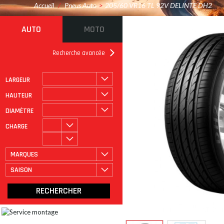
Accueil
/
Pneus Auto
>
205/60 VR16 TL 92V DELINTE DH2
AUTO
MOTO
Recherche avancée
LARGEUR
ROULAGE À PLAT
CATÉGORIE
HAUTEUR
DIAMÈTRE
CHARGE
MARQUES
SAISON