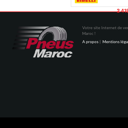
2 41
Votre site Internet de v
Maroc !
A propos
|
Mentions léga