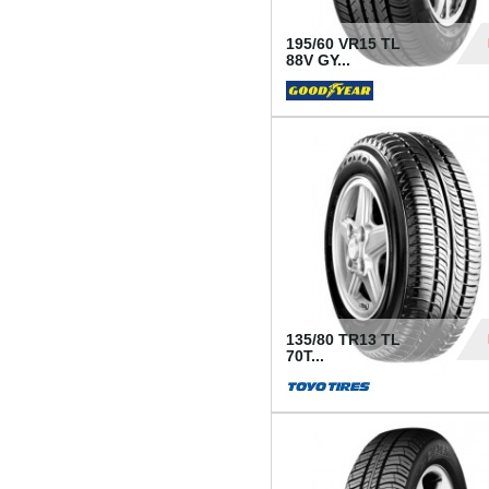
195/60 VR15 TL
88V GY...
50
135/80 TR13 TL
70T...
26