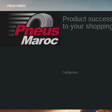
PNEUS MAROC
VOS PNEUS AU MAROC LIVRÉS ET MONTÉS
Product success
to your shopping
Quantity
Total
Catégories
Pneus Auto
Pneu moto
Promos
Marques