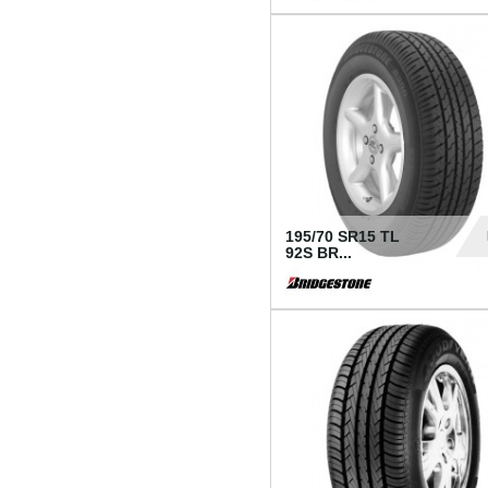
1 18
195/70 SR15 TL
92S BR...
83