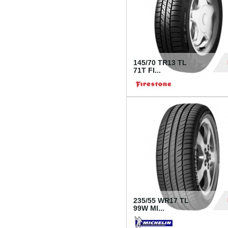
145/70 TR13 TL
71T FI...
30
235/55 WR17 TL
99W MI...