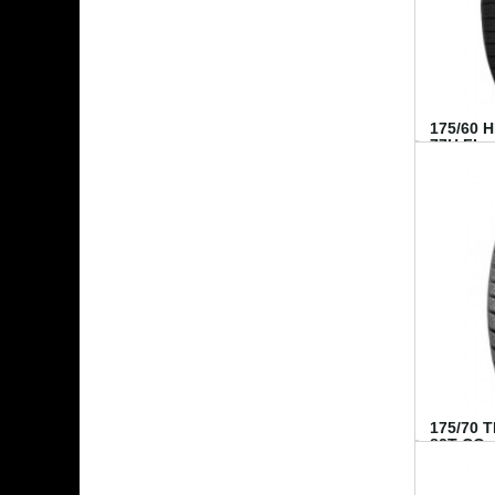
175/60 
77H FI...
175/70 
82T CO..