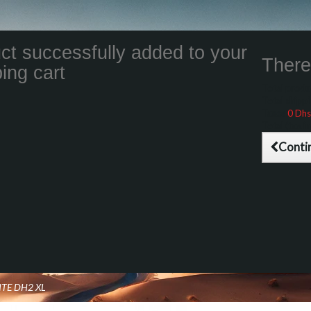
ct successfully added to your
There 
ing cart
Total product
Total shippin
Taxes
0 Dhs
Total (tax inc
Conti
NTE DH2 XL