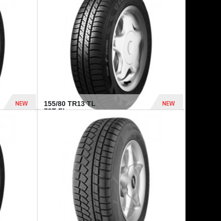
448 Dhs
540 Dhs
NEW
NEW
155/80 TR13 TL
79T FI...
302 Dhs
309 Dhs