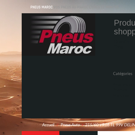
PNEUS MAROC
VOS PNEUS AU MAROC LIVRÉS ET MONTÉS
Produ
shopp
Quantity
Total
Catégories
Pneus Auto
Pneu moto
Promos
Marques
Accueil
/
Pneus Auto
>
215/60 VR16 TL 99V DELI