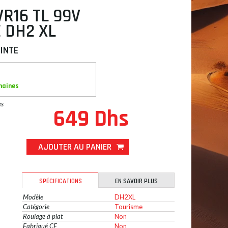
VR16 TL 99V
 DH2 XL
INTE
maines
es
649 Dhs
AJOUTER AU PANIER
SPÉCIFICATIONS
EN SAVOIR PLUS
Modèle
DH2XL
Catégorie
Tourisme
Roulage à plat
Non
Fabriqué CE
Non