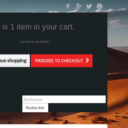
Mon Panier
0
is 1 item in your cart.
s (tax incl.)
g (tax incl.)
Livraison gratuite !
l.)
nue shopping
PROCEED TO CHECKOUT
Identifiez-vous
Rechercher