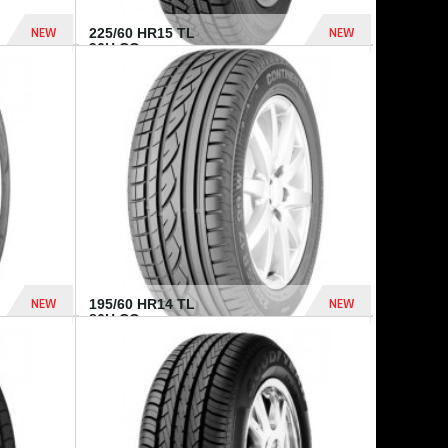
NEW
NEW
225/60 HR15 TL
96H CO...
432 Dhs
1 040 Dhs
NEW
NEW
195/60 HR14 TL
86H CO...
410 Dhs
790 Dhs