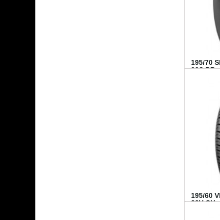
195/70 
92S BR..
195/60 
88V GY...