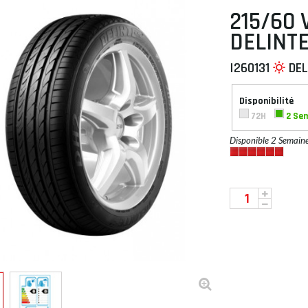
215/60 
DELINTE
I260131
DEL
 À PLAT
Disponibilité
72H
2 Se
Disponible 2 Semain