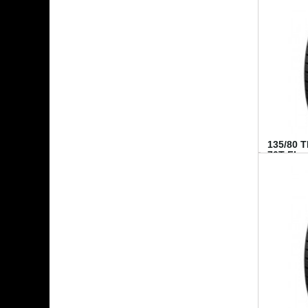
135/80 
70T FI...