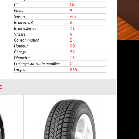
CE
Oui
Poids
9
Saison
Eté
Bruit en dB
2
Bruit extérieur
71
Vitesse
V
Consommation
E
Hauteur
60
Charge
99
Diamètre
16
Freinage sur route mouillée
C
Largeur
215
S