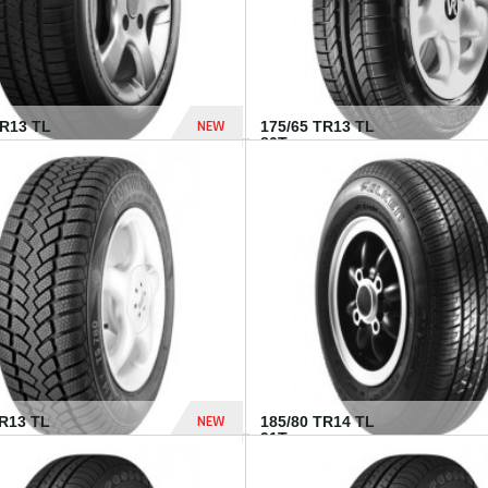
NEW
HR13 TL
175/65 TR13 TL
80T...
394 Dhs
NEW
TR13 TL
185/80 TR14 TL
.
91T...