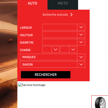
AUTO
MOTO
Recherche avancée
LARGEUR
ROULAGE
CATÉGORIE
HAUTEUR
DIAMÈTRE
CHARGE
MARQUES
SAISON