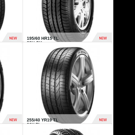
NEW
NEW
195/60 HR15 TL
88H GY...
955 Dhs
521 Dhs
NEW
NEW
255/40 YR19 TL
96Y PI...