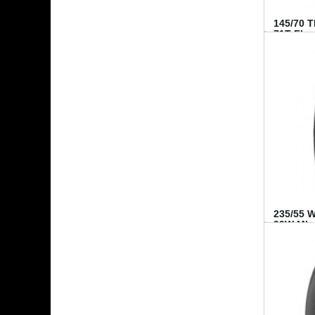
145/70 
71T FI...
235/55 
99W MI..