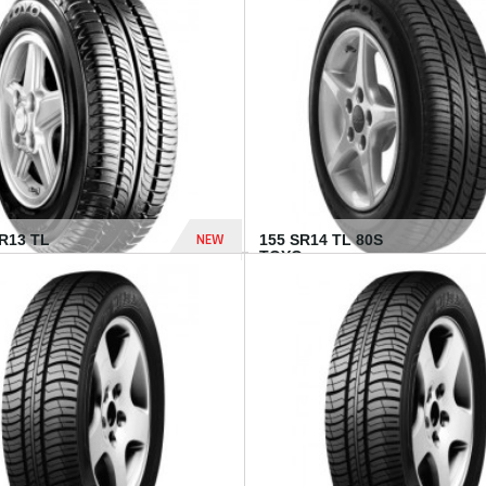
502 Dhs
NEW
TR13 TL
155 SR14 TL 80S
TOYO...
267 Dhs