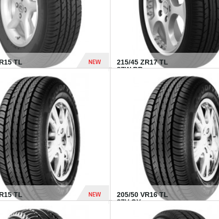
NEW
SR15 TL
215/45 ZR17 TL
.
87W BR...
837 Dhs
NEW
VR15 TL
205/50 VR16 TL
87V GY...