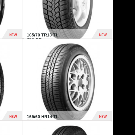
NEW
NEW
165/70 TR13 TL
79T CO...
402 Dhs
364 Dhs
NEW
NEW
165/60 HR14 TL
75H BR...