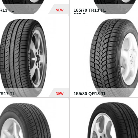
NEW
TR13 TL
185/70 TR13 TL
86T FI...
303 Dhs
NEW
WR17 TL
155/80 QR13 TL
.
79Q CO...
1 182 Dhs