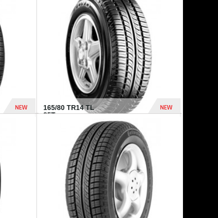
875 Dhs
1 771 Dhs
NEW
NEW
165/80 TR14 TL
85T...
372 Dhs
458 Dhs