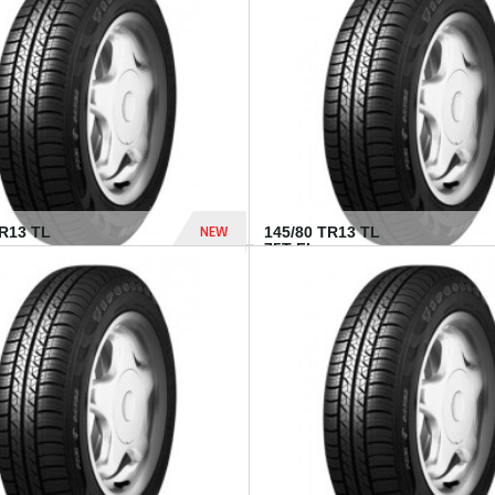
282 Dhs
NEW
TR13 TL
145/80 TR13 TL
75T FI...
307 Dhs