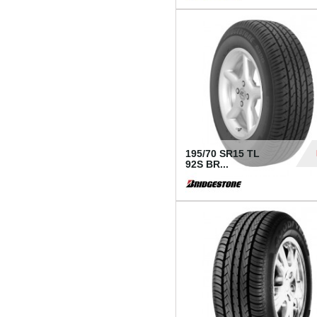
1 18
195/70 SR15 TL
92S BR...
83