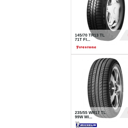
145/70 TR13 TL
71T FI...
30
235/55 WR17 TL
99W MI...