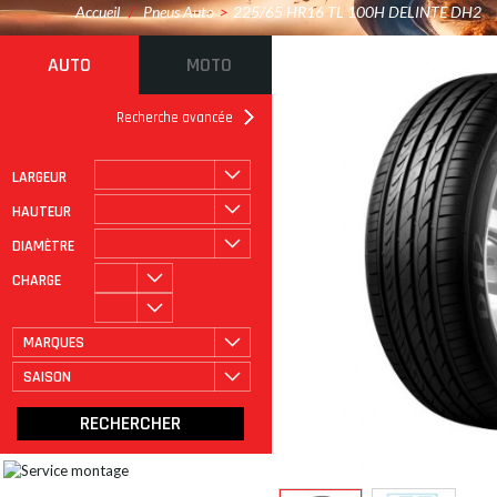
Accueil
/
Pneus Auto
>
225/65 HR16 TL 100H DELINTE DH2
AUTO
MOTO
Recherche avancée
LARGEUR
ROULAGE À PLAT
CATÉGORIE
HAUTEUR
DIAMÈTRE
CHARGE
MARQUES
SAISON