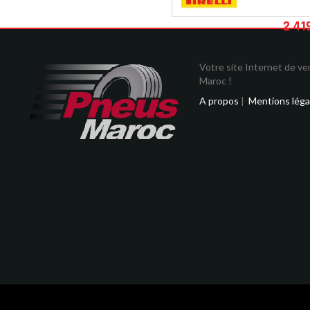
2 41
Votre site Internet de v
Maroc !
A propos
|
Mentions léga