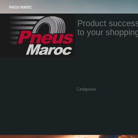
PNEUS MAROC
VOS PNEUS AU MAROC LIVRÉS ET MONTÉS
Product success
to your shopping
Quantity
Total
Catégories
Pneus Auto
Pneu moto
Promos
Marques