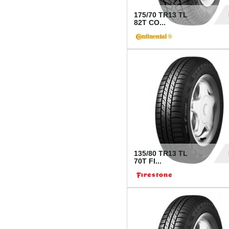
175/70 TR13 TL
82T CO...
28
135/80 TR13 TL
70T FI...
30