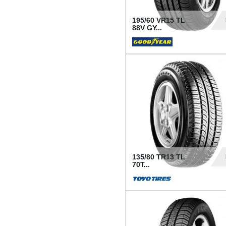
195/60 VR15 TL
88V GY...
50
135/80 TR13 TL
70T...
26