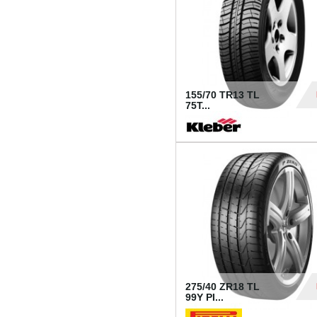
155/70 TR13 TL
75T...
30
275/40 ZR18 TL
99Y PI...