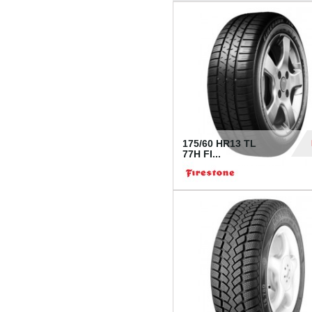
175/60 HR13 TL
77H FI...
39