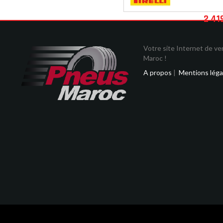
2 41
Votre site Internet de v
Maroc !
A propos
|
Mentions léga