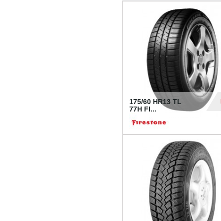
175/60 HR13 TL
77H FI...
39