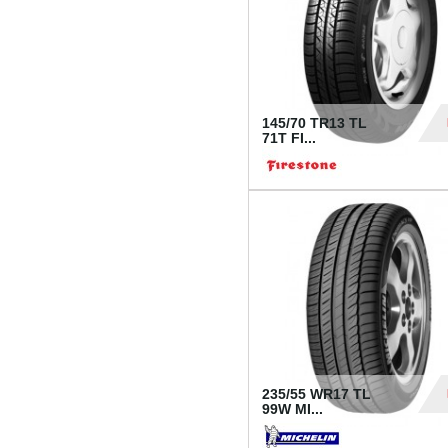
145/70 TR13 TL
71T FI...
30
235/55 WR17 TL
99W MI...