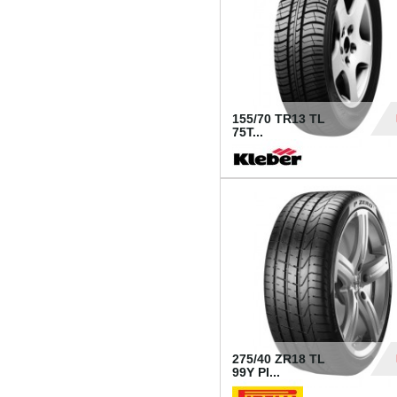
155/70 TR13 TL
75T...
30
275/40 ZR18 TL
99Y PI...