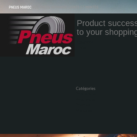
PNEUS MAROC
VOS PNEUS AU MAROC LIVRÉS ET MONTÉS
Product success
to your shopping
Quantity
Total
Catégories
Pneus Auto
Pneu moto
Promos
Marques