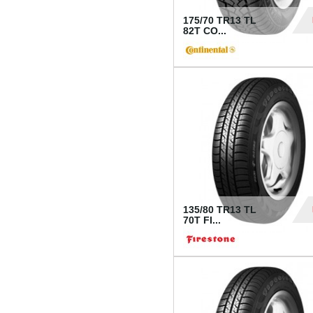
175/70 TR13 TL
82T CO...
28
135/80 TR13 TL
70T FI...
30