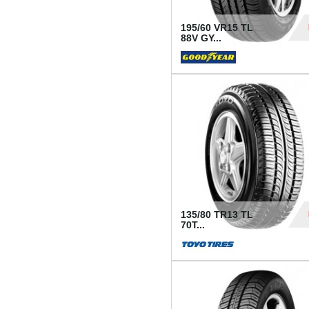
195/60 VR15 TL
88V GY...
50
135/80 TR13 TL
70T...
26