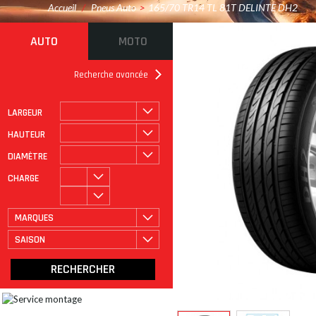
Accueil
/
Pneus Auto
>
165/70 TR14 TL 81T DELINTE DH2
AUTO
MOTO
Recherche avancée
LARGEUR
ROULAGE À PLAT
CATÉGORIE
HAUTEUR
DIAMÈTRE
CHARGE
MARQUES
SAISON