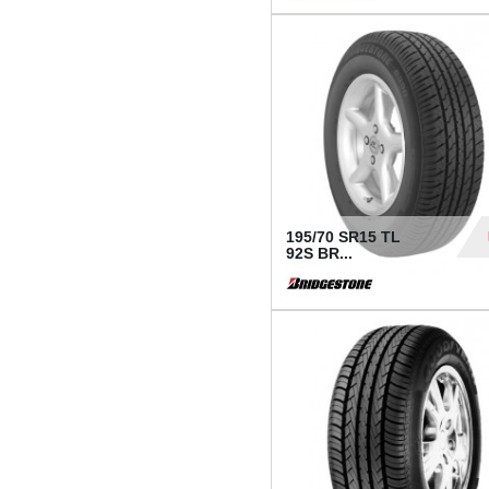
1 18
195/70 SR15 TL
92S BR...
83